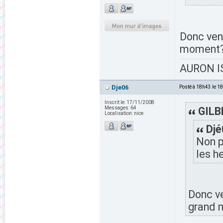
Donc vend
moment
AURON IS
Dje06
Posté à 18h43 le 1
Inscrit le:
17/11/2008
Messages:
64
GILBE
Localisation:
nice
Djé
Non p
les h
Donc ve
grand 