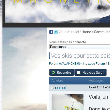
Vous êtes ici /
Home
/ Communau
Vous n'êtes pas connecté
Vos skis pour cette sai
Forum AVALANCHE 06 - Index du Forum
/
S
Auteurs
Messages
radical
Posté à 22h15 le 2
Voilà, un
Donc je 