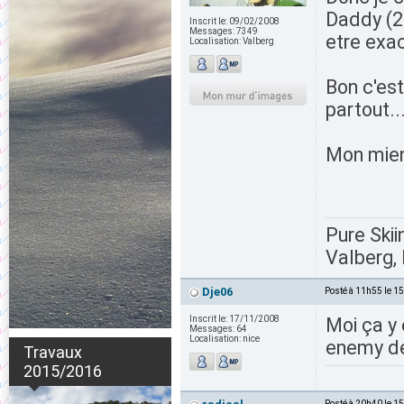
Daddy (20
Inscrit le:
09/02/2008
Messages:
7349
etre exa
Localisation:
Valberg
Bon c'est
partout..
Mon mie
Pure Skii
Valberg, 
Dje06
Posté à 11h55 le 1
Inscrit le:
17/11/2008
Moi ça y 
Messages:
64
Localisation:
nice
enemy de
Travaux
2015/2016
Posté à 20h40 le 1