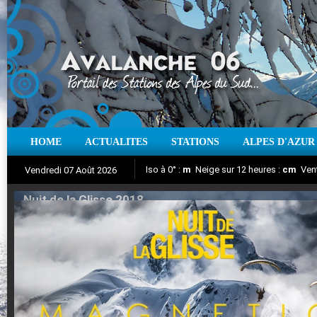
HOME
ACTUALITES
STATIONS
ALPES D'AZUR
Iso à 0° :
m
Neige sur 12 heures :
cm
Vent
Vendredi 07 Août 2026
Nuit de la Glisse 2018
Aujourd'hui : T° Min :
Suivez en direct l'actualité des stations
°C
T° Max :
°C
|
Pr