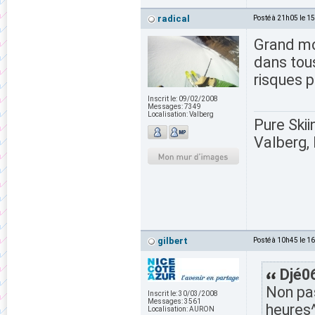
radical
Posté à 21h05 le 1
Grand mo
dans tous
risques 
Inscrit le:
09/02/2008
Messages:
7349
Localisation:
Valberg
Pure Skii
Valberg, 
gilbert
Posté à 10h45 le 1
Djé06
Non pas
Inscrit le:
30/03/2008
Messages:
3561
heures
Localisation:
AURON