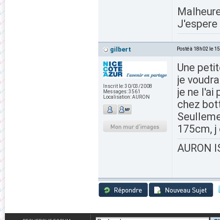
Malheure
J'espere
gilbert
Posté à 18h02 le 1
Une petit
je voudr
Inscrit le:
30/03/2008
je ne l'a
Messages:
3561
Localisation:
AURON
chez bot
Seullemen
175cm, j 
AURON IS