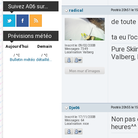
Suivez A06 sur...
radical
Posté à 20h51 le 1
de toute 
Prévisions météo
ta eu l'o
Inscrit le:
09/02/2008
Aujourd'hui
Demain
Pure Skii
Messages:
7349
Localisation:
Valberg
Valberg, 
/ °C
/ °C
Bulletin météo détaillé...
Dje06
Posté à 20h55 le 1
Inscrit le:
17/11/2008
Non pas 
Messages:
64
Localisation:
nice
heures^^