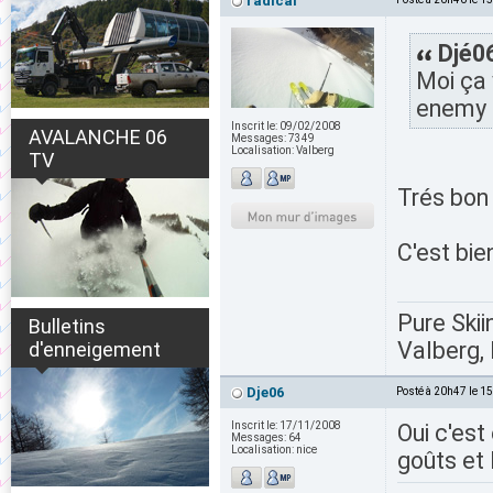
radical
Djé06
Moi ça 
enemy 
Inscrit le:
09/02/2008
AVALANCHE 06
Messages:
7349
Localisation:
Valberg
TV
Trés bon 
C'est bie
Pure Skii
Bulletins
Valberg, 
d'enneigement
Dje06
Posté à 20h47 le 1
Inscrit le:
17/11/2008
Oui c'est
Messages:
64
Localisation:
nice
goûts et 