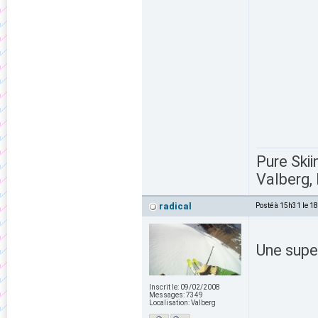
Pure Skii
Valberg, 
radical
Posté à 15h31 le 1
Une super
Inscrit le:
09/02/2008
Messages:
7349
Localisation:
Valberg