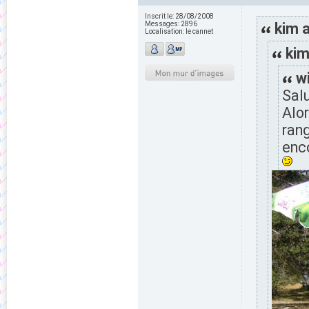
Inscrit le:
28/08/2008
Messages:
2896
kim a
Localisation:
le cannet
kim
wi
Salu
Alor
rang
enco