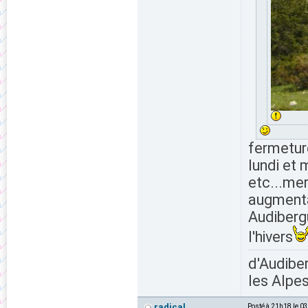
fermeture
lundi et
etc...mer
augmenta
Audiberg
l'hivers
d'Audiber
les Alpes
radical
Posté à 21h18 le 0