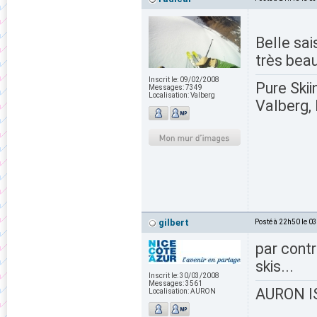
Belle sai
très beau
Inscrit le:
09/02/2008
Pure Skii
Messages:
7349
Localisation:
Valberg
Valberg, 
gilbert
Posté à 22h50 le 0
par contr
skis...
Inscrit le:
30/03/2008
Messages:
3561
AURON IS
Localisation:
AURON