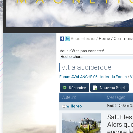
Vous êtes ici /
Home
/ Communau
Vous n'êtes pas connecté
vtt a audibergue
Forum AVALANCHE 06 - Index du Forum
/
V
Auteurs
Messages
willgreo
Posté à 12h22 le 0
Salut les
Alors qu
encore le