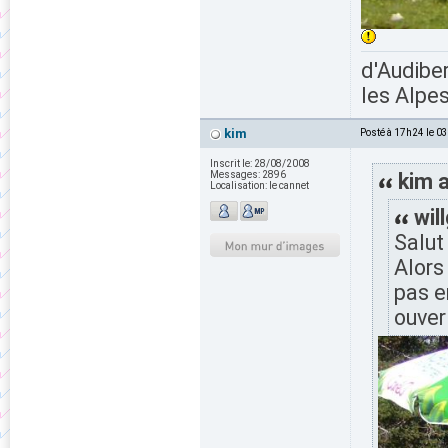
d'Audiber
les Alpes
kim
Posté à 17h24 le 0
Inscrit le:
28/08/2008
Messages:
2896
kim a
Localisation:
le cannet
wil
Salut
Alors
pas e
ouver