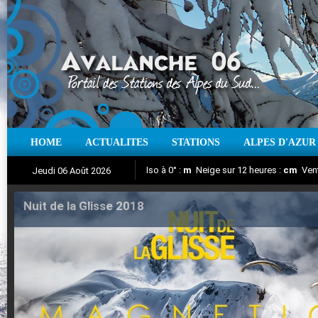
HOME
ACTUALITES
STATIONS
ALPES D'AZUR
Iso à 0° :
m
Neige sur 12 heures :
cm
Vent
Jeudi 06 Août 2026
Nuit de la Glisse 2018
Aujourd'hui : T° Min :
Suivez en direct l'actualité des stations
°C
T° Max :
°C
|
Pr