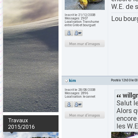
W.E. de s
Inscrit le:
21/12/2008
Lou bour
Messages:
2907
Localisation:
Transhume
entre Gréo et bourguet
kim
Posté à 12h30 le 0
Inscrit le:
28/08/2008
Messages:
2896
willg
Localisation:
le cannet
Salut l
Alors q
encore 
Travaux
les W.E
2015/2016