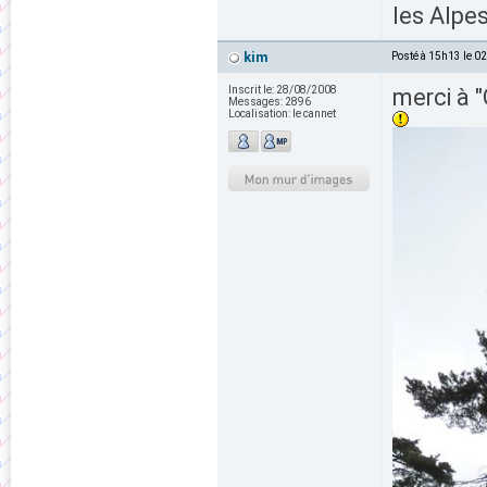
les Alpes
kim
Posté à 15h13 le 0
Inscrit le:
28/08/2008
merci à "
Messages:
2896
Localisation:
le cannet