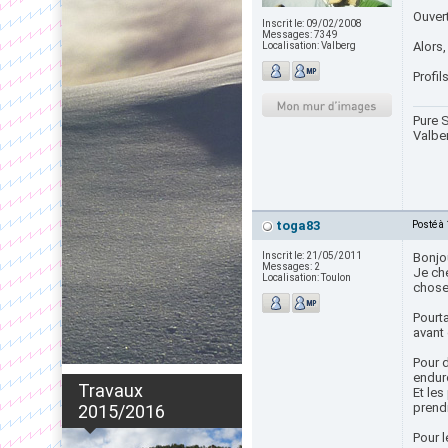
Ouvert
Inscrit le:
09/02/2008
Messages:
7349
Alors
Localisation:
Valberg
Profil
Pure S
Valbe
toga83
Posté à
Inscrit le:
21/05/2011
Bonjou
Messages:
2
Je che
Localisation:
Toulon
choses
Pourta
avant 
Pour d
endur
Travaux
Et les
prend
2015/2016
Pour l