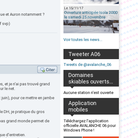
Le 15/11/17
Ouverture anticipée Isola 2000
rgue et Auron notamment ?
le samedi 25 novembre
if svp)
Voir toutes les news...
Tweeter A06
Tweets de @avalanche_06
Domaines
skiables ouverts...
s, et je n'ai pas trouvé grand
r le net.
Aucune station n'est ouverte
 juin), pour ce mettre en jambe
Application
mobiles
de DH, je pratique du gros
est pas grand monde permet de
Téléchargez l'application
officielle AVALANCHE 06 pour
Windows Phone !
ue d'entretien.