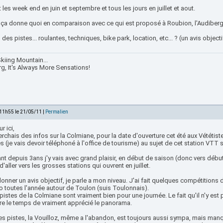
 les week end en juin et septembre et tous les jours en juillet et aout.
, ça donne quoi en comparaison avec ce qui est proposé à Roubion, l'Audibe
s des pistes... roulantes, techniques, bike park, location, etc... ? (un avis object
kiing Mountain...
rg, It's Always More Sensations!
 11h55 le 21/05/11 |
Permalien
r ici,
rchais des infos sur la Colmiane, pour la date d'ouverture cet été aux Vététiste
 (je vais devoir téléphoné à l'office de tourisme) au sujet de cet station VTT su
nt depuis 3ans j'y vais avec grand plaisir, en début de saison (donc vers début
d'aller vers les grosses stations qui ouvrent en juillet.
onner un avis objectif, je parle a mon niveau. J'ai fait quelques compétitions 
o toutes l'année autour de Toulon (suis Toulonnais).
 pistes de la Colmiane sont vraiment bien pour une journée. Le fait qu'il n'y 
re le temps de vraiment apprécié le panorama.
es pistes, la Vouilloz, même a l'abandon, est toujours aussi sympa, mais manq