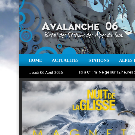
HOME
ACTUALITES
STATIONS
ALPES 
Iso à 0° :
m
Neige sur 12 heures 
Jeudi 06 Août 2026
Nuit de la Glisse 2018
Aujourd'hui : T° Min :
Suivez en direct l'actualité des
°C
T° Max 