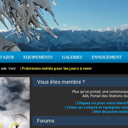
D'AZUR
EQUIPEMENTS
GALERIES
ENNEIGEMENT
:
cm
Vent :
|
Prévisions météo pour les jours à venir
Vous êtes membre ?
Plus qu'un portail, une communaut
A06, Portail des Stations du
|
Cliquez ici pour vous identif
|
Créez un compte et rejoignez-nou
|
Mot de passe oubli
Forums
 stations des Alpes-Maritimes
:
°C
|
Prévisions météo pour les jours à venir
|
Cliquez ici pour en savoir plus