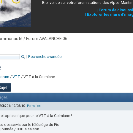
Bienvenue sur votre forum stations des Alpes-Mariti
|
Forum de discuss
|
Explorer les murs d'ima
ommunauté / Forum AVALANCHE 06
|
Recherche avancée
e
Forum
/
VTT
/ VTT à la Colmiane
ages
 20h20 le 19/05/10 |
Permalien
 le topic unique pour le VTT à la Colmiane !
es desservis par le télésiège du Pic
 journée / 80€ la saison