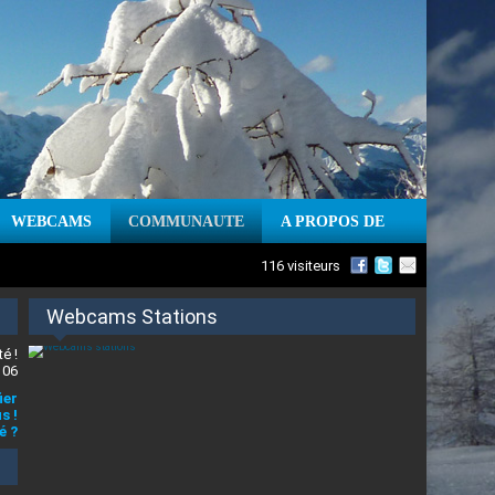
WEBCAMS
COMMUNAUTE
A PROPOS DE
116 visiteurs
Webcams Stations
é !
 06
ier
s !
é ?