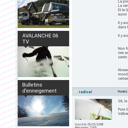
La pis
La ver
Et le 
aussi 
Il y a
dans l
AVALANCHE 06
Il y a
TV
Non fr
rien e
sentir.
Niveau
monde)
certai
Bulletins
d'enneigement
radical
Posté à
Slt, l
Pure S
Valbe
Inscrit le:
09/02/2008
Messages:
7349