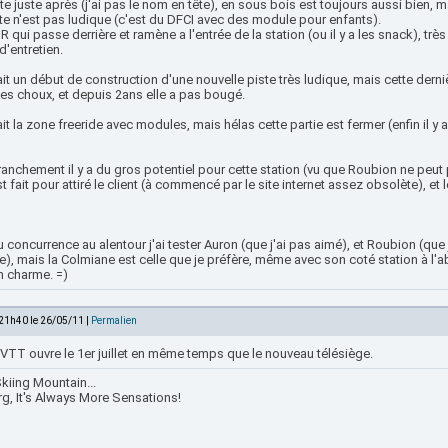
te juste après (j'ai pas le nom en tête), en sous bois est toujours aussi bien, 
te n'est pas ludique (c'est du DFCI avec des module pour enfants).
GR qui passe derrière et ramène a l'entrée de la station (ou il y a les snack), t
d'entretien.
vait un début de construction d'une nouvelle piste très ludique, mais cette derni
es choux, et depuis 2ans elle a pas bougé.
vait la zone freeride avec modules, mais hélas cette partie est fermer (enfin il 
anchement il y a du gros potentiel pour cette station (vu que Roubion ne peut 
st fait pour attiré le client (à commencé par le site internet assez obsolète), e
 concurrence au alentour j'ai tester Auron (que j'ai pas aimé), et Roubion (que
, mais la Colmiane est celle que je préfère, même avec son coté station à l'ab
n charme. =)
 21h40 le 26/05/11 |
Permalien
e VTT ouvre le 1er juillet en même temps que le nouveau télésiège.
kiing Mountain...
rg, It's Always More Sensations!