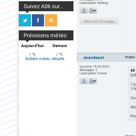
Localisation:
Valberg
Suivez A06 sur...
Prévisions météo
Aujourd'hui
Demain
/ °C
/ °C
evandeaut
Posté à
Bulletin météo détaillé...
Inscrit le:
19/02/2021
Messages:
2
Localisation:
France
Enf
7 p
11€
Ouv
Alo
Pro