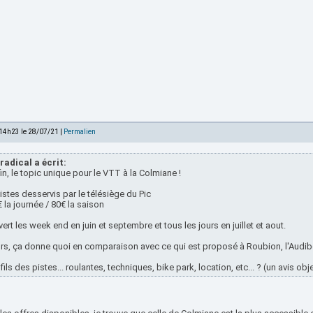
 14h23 le 28/07/21 |
Permalien
radical a écrit:
in, le topic unique pour le VTT à la Colmiane !
istes desservis par le télésiège du Pic
 la journée / 80€ la saison
ert les week end en juin et septembre et tous les jours en juillet et aout.
rs, ça donne quoi en comparaison avec ce qui est proposé à Roubion, l'Audi
fils des pistes... roulantes, techniques, bike park, location, etc... ? (un avis obj