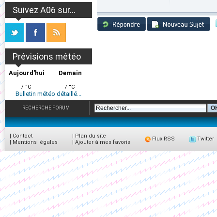
Suivez A06 sur...
Prévisions météo
Aujourd'hui
Demain
/ °C
/ °C
Bulletin météo détaillé...
RECHERCHE FORUM
|
Contact
|
Plan du site
Flux RSS
Twitter
|
Mentions légales
|
Ajouter à mes favoris