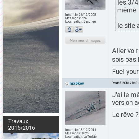
les 3/4
même l
Inscrit le:
26/12/2008
Messages:
724
Localisation:
Beaulieu
le site
Aller voi
sois pas 
Fuel your
mx5kev
Posté à 20h47 le 0
J'ai le m
version a
Le rêve ?
Travaux
2015/2016
Inscrit le:
18/12/2011
Messages:
1025
Localisation:
La Turbie