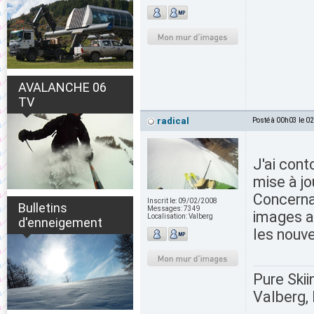
AVALANCHE 06
TV
radical
Posté à 00h03 le 0
J'ai cont
mise à jo
Concerna
Inscrit le:
09/02/2008
Bulletins
Messages:
7349
images ac
Localisation:
Valberg
d'enneigement
les nouv
Pure Skii
Valberg, 