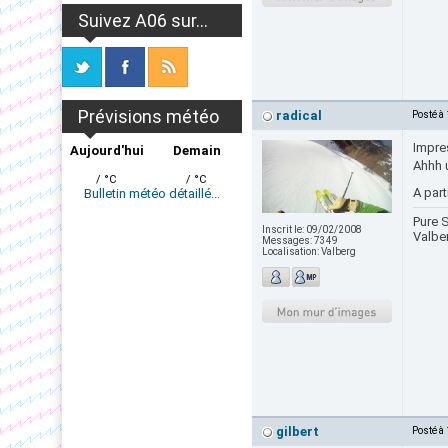
Suivez A06 sur...
Prévisions météo
radical
Posté à
Impres
Aujourd'hui
Demain
Ahhh u
/ °C
/ °C
A par
Bulletin météo détaillé...
Pure S
Inscrit le:
09/02/2008
Valbe
Messages:
7349
Localisation:
Valberg
gilbert
Posté à