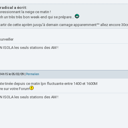
radical a écrit:
ressionnant la neige ce matin !
h un très très bon week-end qui se prépare...
partir de cette aprèm jusqu'à demain carnage apparemment^^ allez encore 
surveiller
 ISOLA les seuls stations des AM !
 14h15 le 05/02/09 |
Permalien
te tinée depuis ce matin lpn fluctuante entre 1400 et 1600M
re sur votre Forum
 ISOLA les seuls stations des AM !