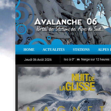
HOME
ACTUALITES
STATIONS
ALPES 
Iso à 0° :
m
Neige sur 12 heures 
Jeudi 06 Août 2026
Nuit de la Glisse 2018
Aujourd'hui : T° Min :
Suivez en direct l'actualité des
°C
T° Max 