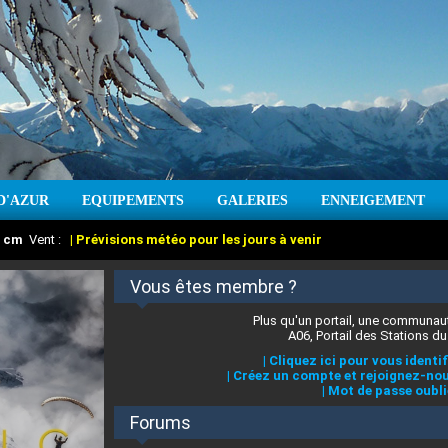
D'AZUR
EQUIPEMENTS
GALERIES
ENNEIGEMENT
:
cm
Vent :
|
Prévisions météo pour les jours à venir
Vous êtes membre ?
Plus qu'un portail, une communaut
A06, Portail des Stations du
|
Cliquez ici pour vous identif
|
Créez un compte et rejoignez-nou
|
Mot de passe oubli
Forums
 stations des Alpes-Maritimes
:
°C
|
Prévisions météo pour les jours à venir
|
Cliquez ici pour en savoir plus