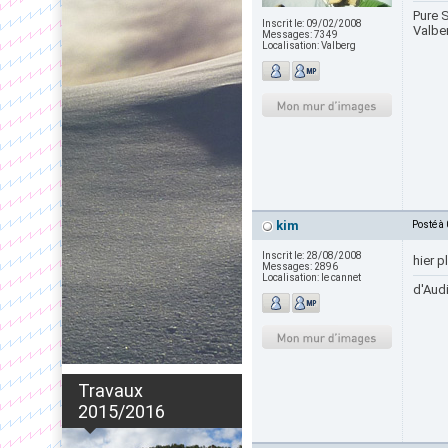
Pure S
Inscrit le:
09/02/2008
Valbe
Messages:
7349
Localisation:
Valberg
kim
Posté à
Inscrit le:
28/08/2008
hier p
Messages:
2896
Localisation:
le cannet
d'Audi
Travaux
2015/2016