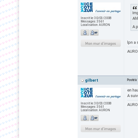
Imp
Ahh
Inscrit le:
30/03/2008
Messages:
3561
Localisation:
AURON
A 
lpn a 
AURON
gilbert
Posté à
en hau
A suiv
Inscrit le:
30/03/2008
AURON
Messages:
3561
Localisation:
AURON