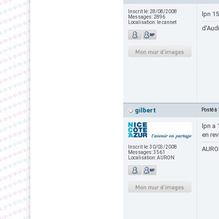
Inscrit le:
28/08/2008
lpn 1
Messages:
2896
Localisation:
le cannet
d'Audi
gilbert
Posté à
lpn a
en rev
Inscrit le:
30/03/2008
AURON
Messages:
3561
Localisation:
AURON