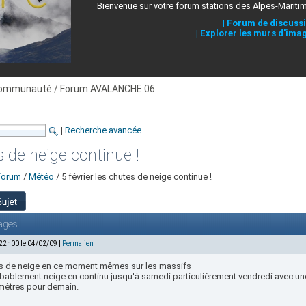
Bienvenue sur votre forum stations des Alpes-Mariti
|
Forum de discuss
|
Explorer les murs d'ima
ommunauté / Forum AVALANCHE 06
|
Recherche avancée
s de neige continue !
Forum
/
Météo
/ 5 février les chutes de neige continue !
ages
 22h00 le 04/02/09 |
Permalien
s de neige en ce moment mêmes sur les massifs
bablement neige en continu jusqu'à samedi particulièrement vendredi avec une 
mètres pour demain.