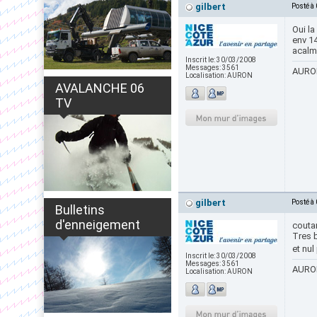
gilbert
Posté à
Oui la
env 1
acalm
Inscrit le:
30/03/2008
Messages:
3561
AURON
Localisation:
AURON
AVALANCHE 06
TV
gilbert
Posté à
Bulletins
d'enneigement
coutan
Tres b
et nul 
Inscrit le:
30/03/2008
Messages:
3561
AURON
Localisation:
AURON