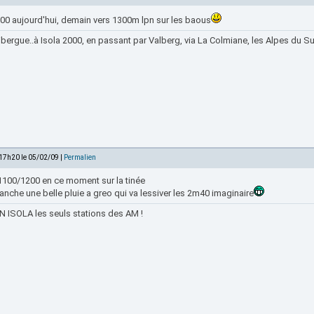
500 aujourd'hui, demain vers 1300m lpn sur les baous
bergue..à Isola 2000, en passant par Valberg, via La Colmiane, les Alpes du Sud
 17h20 le 05/02/09 |
Permalien
 1100/1200 en ce moment sur la tinée
anche une belle pluie a greo qui va lessiver les 2m40 imaginaire
 ISOLA les seuls stations des AM !