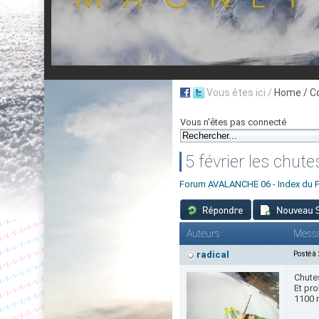
Vous êtes ici /
Home
/ C
Vous n'êtes pas connecté
5 février les chute
Forum AVALANCHE 06 - Index du 
Auteurs
Mess
radical
Posté à
Chute
Et pro
1100 