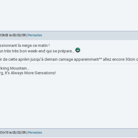
 10h03 le 05/02/09 |
Permalien
sionnant la neige ce matin !
n très très bon week-end qui se prépare...
tir de cette aprèm jusqu'à demain carnage apparemment^^ allez encore 30c
kiing Mountain...
rg, It's Always More Sensations!
 13h19 le 05/02/09 |
Permalien