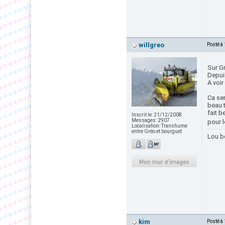
willgreo
Posté à
Sur G
Depuis
A voir
Ca ser
beau 
fait b
Inscrit le:
21/12/2008
Messages:
2907
pour 
Localisation:
Transhume
entre Gréo et bourguet
Lou b
kim
Posté à