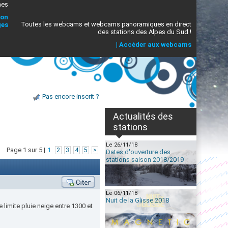
mes
ion
Toutes les webcams et webcams panoramiques en direct
ges
des stations des Alpes du Sud !
|
Accèder aux webcams
Pas encore inscrit ?
Actualités des
stations
Le 26/11/18
Page 1 sur 5 |
1
2
3
4
5
>
Dates d'ouverture des
stations saison 2018/2019
Le 06/11/18
Nuit de la Glisse 2018
limite pluie neige entre 1300 et