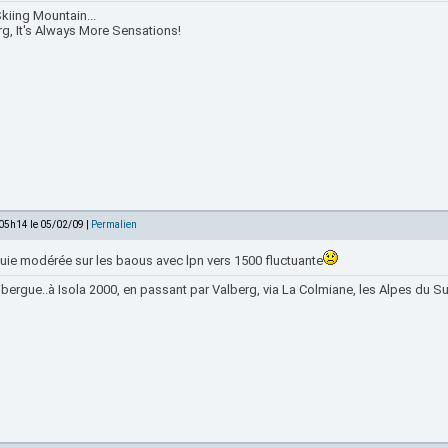
kiing Mountain...
rg, It's Always More Sensations!
 05h14 le 05/02/09 |
Permalien
luie modérée sur les baous avec lpn vers 1500 fluctuante
bergue..à Isola 2000, en passant par Valberg, via La Colmiane, les Alpes du Sud