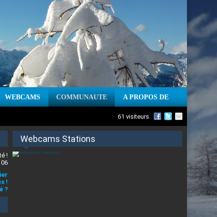
WEBCAMS
COMMUNAUTE
A PROPOS DE
61 visiteurs
Webcams Stations
é !
 06
ier
s !
é ?