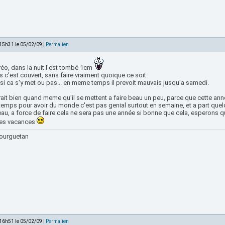
 15h31 le 05/02/09 |
Permalien
réo, dans la nuit l'est tombé 1cm
 c'est couvert, sans faire vraiment quoique ce soit.
 si ca s'y met ou pas... en meme temps il prevoit mauvais jusqu'a samedi.
ait bien quand meme qu'il se mettent a faire beau un peu, parce que cette anné
temps pour avoir du monde c'est pas genial surtout en semaine, et a part que
eau, a force de faire cela ne sera pas une année si bonne que cela, esperons qu'
les vacances
ourguetan
 16h51 le 05/02/09 |
Permalien