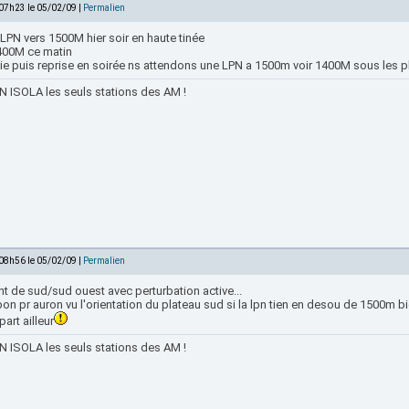
 07h23 le 05/02/09 |
Permalien
 LPN vers 1500M hier soir en haute tinée
400M ce matin
ie puis reprise en soirée ns attendons une LPN a 1500m voir 1400M sous les p
 ISOLA les seuls stations des AM !
 08h56 le 05/02/09 |
Permalien
t de sud/sud ouest avec perturbation active...
on pr auron vu l'orientation du plateau sud si la lpn tien en desou de 1500m bi
part ailleur
 ISOLA les seuls stations des AM !