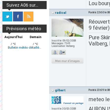
Lou bour
Suivez A06 sur...
radical
Posté à 22h50 le 0
Réouvertu
9 février
Prévisions météo
Pure Skii
Aujourd'hui
Demain
Inscrit le:
09/02/2008
Valberg, 
Messages:
7349
/ °C
/ °C
Localisation:
Valberg
Bulletin météo détaillé...
gilbert
Posté à 23h39 le 0
meteo le
AURON IS
Inscrit le:
30/03/2008