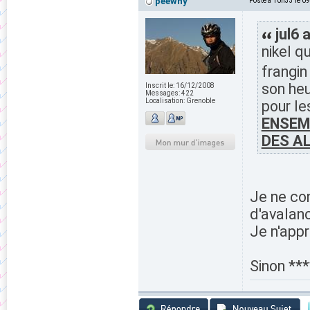
peewhy
Posté à 10h33 le 0
jul6 a
nikel q
frangi
son heu
Inscrit le:
16/12/2008
Messages:
422
Localisation:
Grenoble
pour l
ENSEMB
DES AL
Je ne co
d'avalan
Je n'appr
Sinon ***