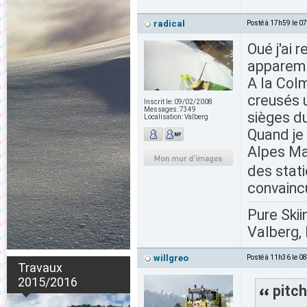
radical
Posté à 17h59 le 0
Oué j'ai 
apparemm
A la Colm
creusés 
Inscrit le:
09/02/2008
Messages:
7349
sièges du
Localisation:
Valberg
Quand je 
Alpes M
des stat
convainc
Pure Skii
Valberg, 
willgreo
Posté à 11h36 le 0
Travaux
2015/2016
pitch