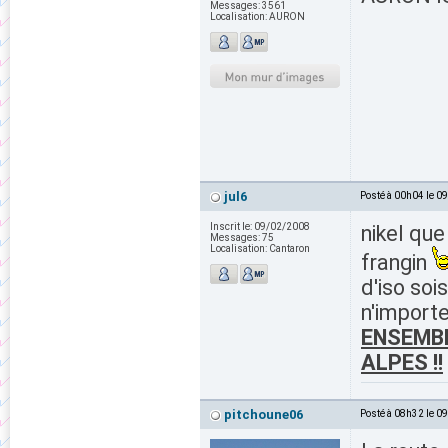
Messages:
3561
Localisation:
AURON
jul6
Posté à 00h04 le 0
Inscrit le:
09/02/2008
nikel que
Messages:
75
Localisation:
Cantaron
frangin
d'iso soi
n'importe
ENSEMBLE
ALPES !!
pitchoune06
Posté à 08h32 le 0