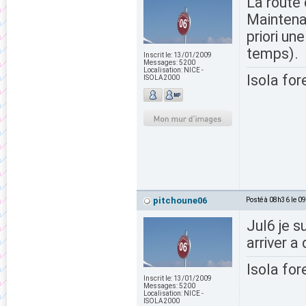
La route 
Maintenan
priori un
temps).
Inscrit le:
13/01/2009
Messages:
5200
Localisation:
NICE -
Isola for
ISOLA2000
pitchoune06
Posté à 08h36 le 0
Jul6 je s
arriver 
Isola for
Inscrit le:
13/01/2009
Messages:
5200
Localisation:
NICE -
ISOLA2000