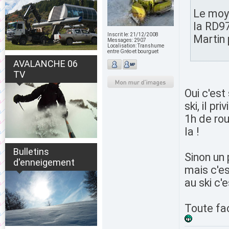
Le moye
la RD97
Inscrit le:
21/12/2008
Martin 
Messages:
2907
Localisation:
Transhume
entre Gréo et bourguet
AVALANCHE 06
TV
Oui c'est
ski, il p
1h de rou
la !
Bulletins
Sinon un 
d'enneigement
mais c'es
au ski c'e
Toute fac