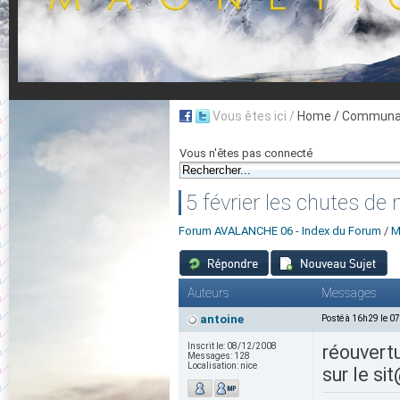
Vous êtes ici /
Home
/ Communau
Vous n'êtes pas connecté
5 février les chutes de 
Forum AVALANCHE 06 - Index du Forum
/
M
Auteurs
Messages
antoine
Posté à 16h29 le 0
Inscrit le:
08/12/2008
réouvertu
Messages:
128
Localisation:
nice
sur le si