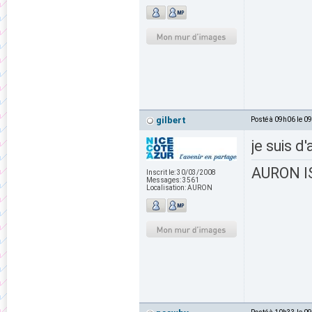
gilbert
Posté à 09h06 le 0
je suis d
AURON IS
Inscrit le:
30/03/2008
Messages:
3561
Localisation:
AURON