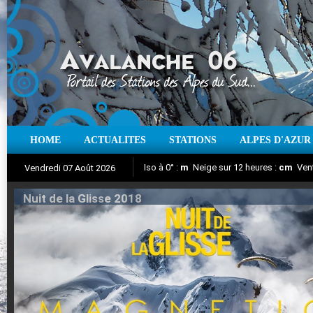
HOME
ACTUALITES
STATIONS
ALPES D'AZUR
Iso à 0° :
m
Neige sur 12 heures :
cm
Vent
Vendredi 07 Août 2026
Nuit de la Glisse 2018
Aujourd'hui : T° Min :
Suivez en direct l'actualité des stations
°C
T° Max :
°C
|
Pr