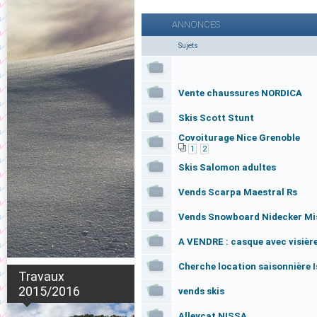
ANNONCES
Sujets
Vente chaussures NORDICA
Skis Scott Stunt
Covoiturage Nice Grenoble
1
2
Skis Salomon adultes
Vends Scarpa Maestral Rs
Vends Snowboard Nidecker Miss
A VENDRE : casque avec visiè
Cherche location saisonnière I
Travaux
2015/2016
vends skis
Alleycat NISSA