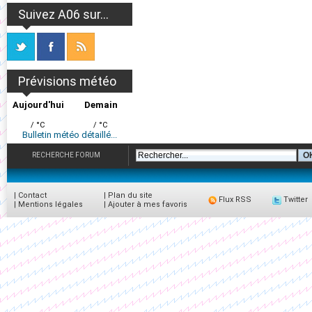
Suivez A06 sur...
Prévisions météo
Aujourd'hui
Demain
/ °C
/ °C
Bulletin météo détaillé...
RECHERCHE FORUM
|
Contact
|
Plan du site
Flux RSS
Twitter
|
Mentions légales
|
Ajouter à mes favoris