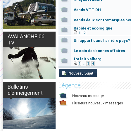
Vends VTT DH
Vends deux contremarques pou
Rapide et écologique
1
2
AVALANCHE 06
Un appart dans l'arrière pays?
TV
Le coin des bonnes affaires
forfait valberg
...
1
3
4
Légende
Bulletins
d'enneigement
Nouveau message
Plusieurs nouveaux messages