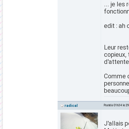
... je les
fonction
edit : ah
Leur rest
copieux, 
d'attente
Comme di
personne 
beaucoup
radical
Posté à 01h34 le 2
J'allais p