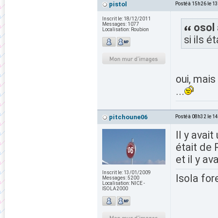
pistol
Posté à 15h26 le 1
Inscrit le:
18/12/2011
Messages:
1077
osol 
Localisation:
Roubion
si ils 
oui, mais
...
pitchoune06
Posté à 08h32 le 1
Il y avai
était de 
et il y a
Inscrit le:
13/01/2009
Isola for
Messages:
5200
Localisation:
NICE -
ISOLA2000