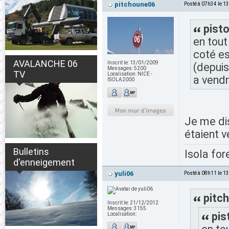
pitchoune06
Posté à 07h34 le 1
pisto
en tout
coté es
AVALANCHE 06
Inscrit le:
13/01/2009
(depuis
Messages:
5200
TV
Localisation:
NICE -
a vendre
ISOLA2000
Je me dis
étaient v
Bulletins
Isola for
d'enneigement
yuli06
Posté à 08h11 le 1
pitch
Inscrit le:
21/12/2012
Messages:
3155
pis
Localisation: