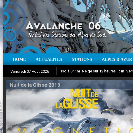
HOME
ACTUALITES
STATIONS
ALPES D'AZUR
Iso à 0° :
m
Neige sur 12 heures :
cm
Vent
Vendredi 07 Août 2026
Nuit de la Glisse 2018
Aujourd'hui : T° Min :
Suivez en direct l'actualité des stations
°C
T° Max :
°C
|
Pr