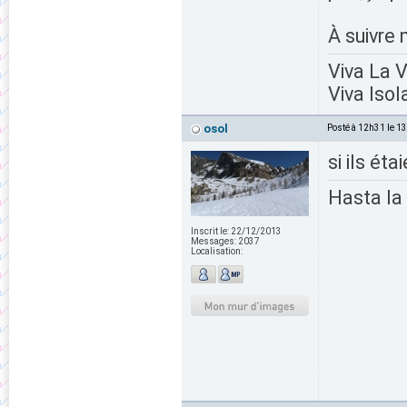
À suivre 
Viva La 
Viva Isol
osol
Posté à 12h31 le 1
si ils ét
Hasta la
Inscrit le:
22/12/2013
Messages:
2037
Localisation: