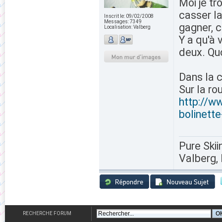
Moi je tr
casser la
Inscrit le:
09/02/2008
Messages:
7349
gagner, c
Localisation:
Valberg
Y a qu'à 
deux. Quo
Dans la c
Sur la ro
http://w
bolinett
Pure Skii
Valberg, 
RECHERCHE FORUM