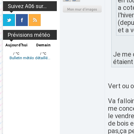
en to
Suivez A06 sur...
a cot
l'hiver
(depui
et a v
Prévisions météo
Aujourd'hui
Demain
Je me d
/ °C
/ °C
Bulletin météo détaillé...
étaient
Vert ou o
Va falloi
me concer
le vendre
de bois e
pas,ça pe