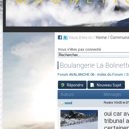
Vous êtes ici /
Home
/ Communau
Vous n'êtes pas connecté
Boulangerie La Bolinett
Forum AVALANCHE 06 - Index du Forum
/
S
Auteurs
Messages
osol
Posté à 14h05 le 0
oui car a
tribunal a
certaine