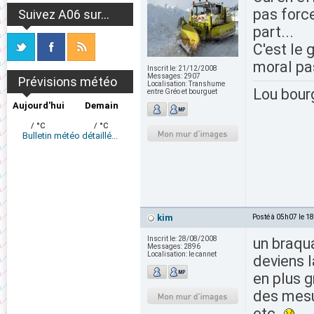
pas force
Suivez A06 sur...
part...
C'est le 
moral pa
Inscrit le:
21/12/2008
Messages:
2907
Prévisions météo
Localisation:
Transhume
Lou bour
entre Gréo et bourguet
Aujourd'hui
Demain
/ °C
/ °C
Bulletin météo détaillé...
kim
Posté à 05h07 le 1
Inscrit le:
28/08/2008
un braqua
Messages:
2896
Localisation:
le cannet
deviens 
en plus g
des mesu
etc..