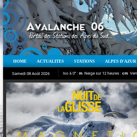
HOME
ACTUALITES
STATIONS
ALPES D'AZUR
Iso à 0° :
m
Neige sur 12 heures :
cm
Vent
Samedi 08 Août 2026
Nuit de la Glisse 2018
Aujourd'hui : T° Min :
Suivez en direct l'actualité des stations
°C
T° Max :
°C
|
Pr