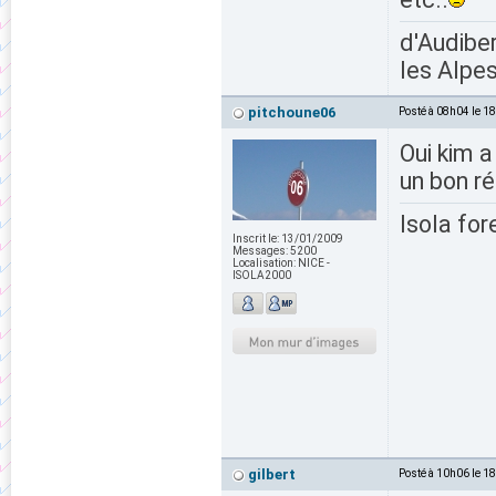
d'Audiber
les Alpes
pitchoune06
Posté à 08h04 le 1
Oui kim 
un bon ré
Isola for
Inscrit le:
13/01/2009
Messages:
5200
Localisation:
NICE -
ISOLA2000
gilbert
Posté à 10h06 le 1