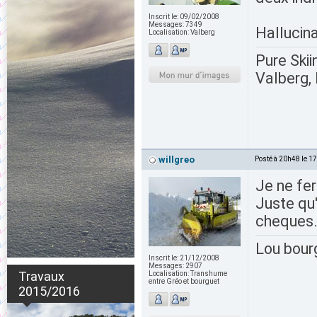
Inscrit le:
09/02/2008
Messages:
7349
Hallucin
Localisation:
Valberg
Pure Skii
Valberg, 
willgreo
Posté à 20h48 le 1
Je ne fe
Juste qu'
cheques.
Lou bour
Inscrit le:
21/12/2008
Messages:
2907
Travaux
Localisation:
Transhume
entre Gréo et bourguet
2015/2016