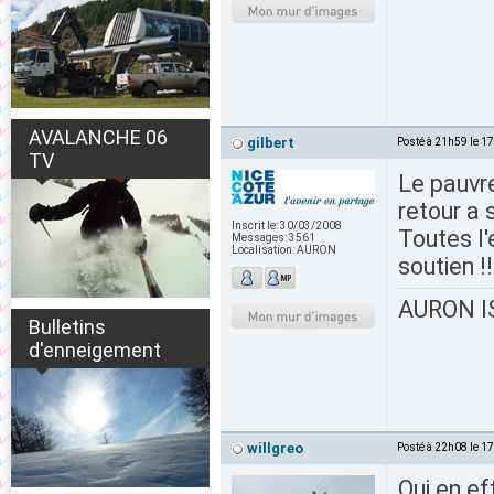
AVALANCHE 06
gilbert
Posté à 21h59 le 1
TV
Le pauvre
retour a 
Inscrit le:
30/03/2008
Toutes l'
Messages:
3561
Localisation:
AURON
soutien !!
AURON IS
Bulletins
d'enneigement
willgreo
Posté à 22h08 le 1
Oui en eff