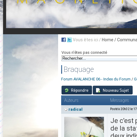
Vous êtes ici /
Home
/ Communau
Vous n'êtes pas connecté
Braquage
Forum AVALANCHE 06 - Index du Forum
/
G
Auteurs
Messages
radical
Posté à 20h32 le 1
Je c'est 
de la sta
deux indi