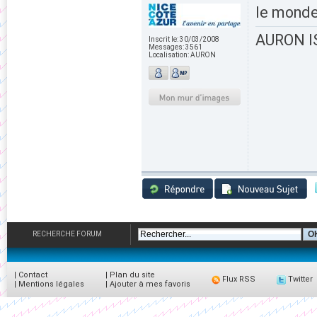
le monde
AURON IS
Inscrit le:
30/03/2008
Messages:
3561
Localisation:
AURON
RECHERCHE FORUM
|
Contact
|
Plan du site
Flux RSS
Twitter
|
Mentions légales
|
Ajouter à mes favoris