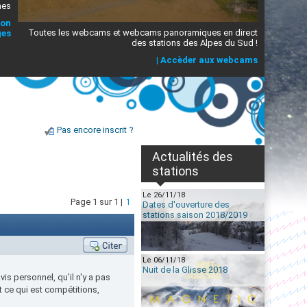
mes
ion
Toutes les webcams et webcams panoramiques en direct
ges
des stations des Alpes du Sud !
|
Accèder aux webcams
Pas encore inscrit ?
Actualités des
stations
Le 26/11/18
Page 1 sur 1 |
1
Dates d'ouverture des
stations saison 2018/2019
Le 06/11/18
Nuit de la Glisse 2018
is personnel, qu'il n'y a pas
t ce qui est compétitions,