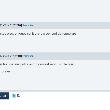
 21h13 le 01/02/10 |
Permalien
stes électroniques sur Isola le week-end de fermeture
 17h14 le 21/02/10 |
Permalien
ition de telemark a auron ce week-end... sur le riou
 forever