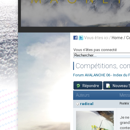
Vous êtes ici /
Home
/ C
Vous n'êtes pas connecté
Compétitions, con
Forum AVALANCHE 06 - Index du 
Auteurs
Mess
radical
Posté à
Je ne 
grand
conte