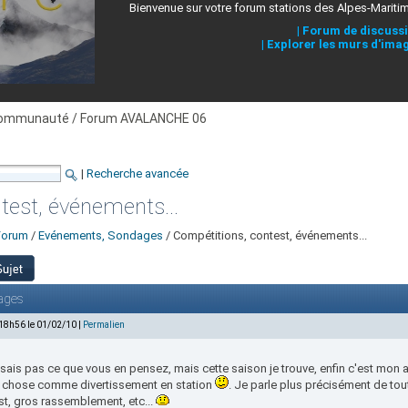
Bienvenue sur votre forum stations des Alpes-Mariti
|
Forum de discuss
|
Explorer les murs d'ima
ommunauté / Forum AVALANCHE 06
|
Recherche avancée
test, événements...
Forum
/
Evénements, Sondages
/ Compétitions, contest, événements...
ages
 18h56 le 01/02/10 |
Permalien
sais pas ce que vous en pensez, mais cette saison je trouve, enfin c'est mon av
 chose comme divertissement en station
. Je parle plus précisément de tou
st, gros rassemblement, etc...