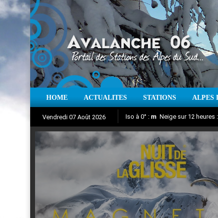
HOME
ACTUALITES
STATIONS
ALPES 
Iso à 0° :
m
Neige sur 12 heures 
Vendredi 07 Août 2026
Nuit de la Glisse 2018
Aujourd'hui : T° Min :
Suivez en direct l'actualité des
°C
T° Max 