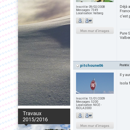
Déjà a
Inscrit le:
09/02/2008
Messages:
7349
France
Localisation:
Valberg
c'est 
Pure S
Valbe
pitchoune06
Posté à
Il y a
Isola 
Inscrit le:
13/01/2009
Messages:
5200
Localisation:
NICE -
ISOLA2000
Travaux
2015/2016