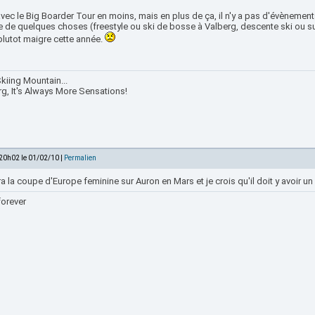
vec le Big Boarder Tour en moins, mais en plus de ça, il n'y a pas d'évènemen
 de quelques choses (freestyle ou ski de bosse à Valberg, descente ski ou surf
plutot maigre cette année.
kiing Mountain...
rg, It's Always More Sensations!
 20h02 le 01/02/10 |
Permalien
ura la coupe d'Europe feminine sur Auron en Mars et je crois qu'il doit y avoir u
forever