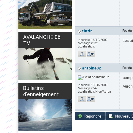
tintin
Posté à
AVALANCHE 06
Inscrit le:
16/10/2009
Les pi
TV
Messages:
121
Localisation:
antoine02
Posté à
compet
Inscrit le:
30/08/2009
Auron
Bulletins
Messages:
56
Localisation:
Nice/Auron
d'enneigement