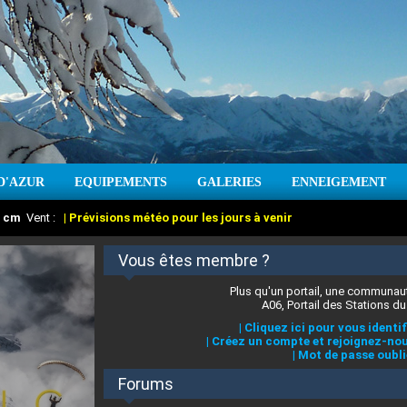
D'AZUR
EQUIPEMENTS
GALERIES
ENNEIGEMENT
:
cm
Vent :
|
Prévisions météo pour les jours à venir
Vous êtes membre ?
Plus qu'un portail, une communaut
A06, Portail des Stations du
|
Cliquez ici pour vous identif
|
Créez un compte et rejoignez-nou
|
Mot de passe oubli
Forums
 stations des Alpes-Maritimes
:
°C
|
Prévisions météo pour les jours à venir
|
Cliquez ici pour en savoir plus