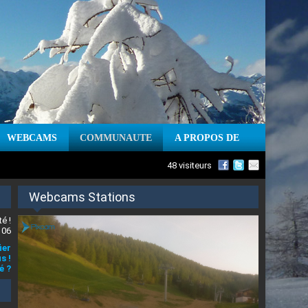
WEBCAMS
COMMUNAUTE
A PROPOS DE
48 visiteurs
Webcams Stations
é !
 06
ier
s !
é ?