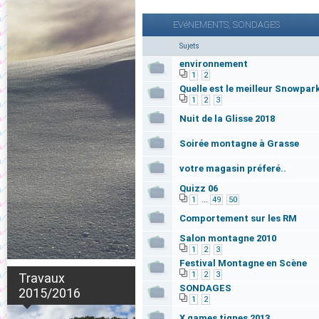
EVéNEMENTS, SONDAGES
Sujets
environnement
1
2
Quelle est le meilleur Snowpark
1
2
3
Nuit de la Glisse 2018
Soirée montagne à Grasse
votre magasin préferé..
Quizz 06
...
1
49
50
Comportement sur les RM
Salon montagne 2010
1
2
3
Festival Montagne en Scène
1
2
3
Travaux
SONDAGES
2015/2016
1
2
X games tignes 2013