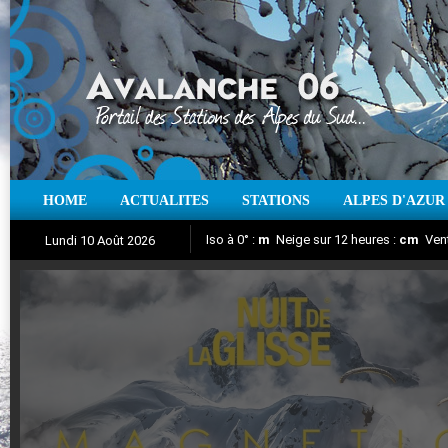
HOME
ACTUALITES
STATIONS
ALPES D'AZUR
Iso à 0° :
m
Neige sur 12 heures :
cm
Vent
Lundi 10 Août 2026
Nuit de la Glisse 2018
Aujourd'hui : T° Min :
Suivez en direct l'actualité des stations
°C
T° Max :
°C
|
Pr