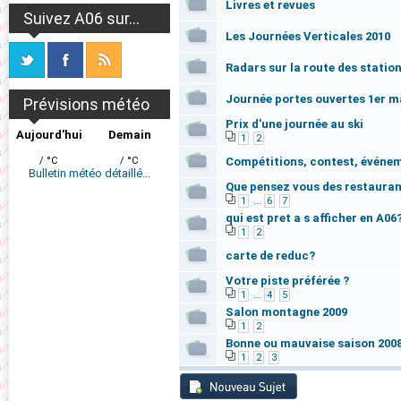
Livres et revues
Suivez A06 sur...
Les Journées Verticales 2010
Radars sur la route des station
Journée portes ouvertes 1er 
Prévisions météo
Prix d'une journée au ski
Aujourd'hui
Demain
1
2
/ °C
/ °C
Compétitions, contest, événem
Bulletin météo détaillé...
Que pensez vous des restaurant
...
1
6
7
qui est pret a s afficher en A06
1
2
carte de reduc?
Votre piste préférée ?
...
1
4
5
Salon montagne 2009
1
2
Bonne ou mauvaise saison 2008
1
2
3