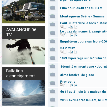
Film pour les 40 ans du SAM
Montagne en Scène - Summer E
Faut-il interdire le hors pistes
...
1
6
7
AVALANCHE 06
Le buzz du moment: exagératio
TV
...
1
4
5
Enquête en cours sur Isola-200
SAM 2012
...
1
3
4
1973 Reportage sur le "futur"
Sécurité en montagne - Journ
Bulletins
3ème festival de glace
d'enneigement
Pronostic
...
1
5
6
du 17 au 21 juin à la maison du
28/30 avril Apres le SAM, le SI