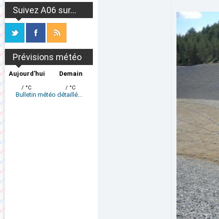
Suivez A06 sur...
Prévisions météo
Aujourd'hui
Demain
/ °C
/ °C
Bulletin météo détaillé...