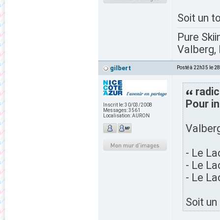
Soit un 
Pure Skii
Valberg, 
gilbert
Posté à 22h35 le 2
radic
Pour i
Inscrit le:
30/03/2008
Messages:
3561
Localisation:
AURON
Valberg
- Le L
- Le La
- Le La
Soit un