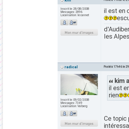
kim
Inscrit le:
28/08/2008
il est en
Messages:
2896
Localisation:
le cannet
escu
d'Audiber
les Alpes
radical
Posté à 17h46 le 2
kim a
il est 
rien
Inscrit le:
09/02/2008
Messages:
7349
Localisation:
Valberg
Ce topic 
intéressa