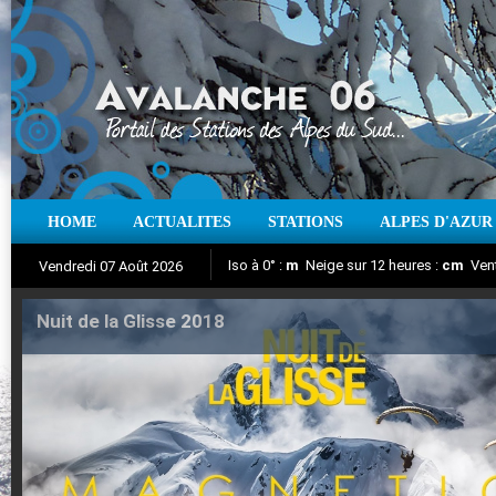
HOME
ACTUALITES
STATIONS
ALPES D'AZUR
Iso à 0° :
m
Neige sur 12 heures :
cm
Vent
Vendredi 07 Août 2026
Nuit de la Glisse 2018
Aujourd'hui : T° Min :
Suivez en direct l'actualité des stations
°C
T° Max :
°C
|
Pr