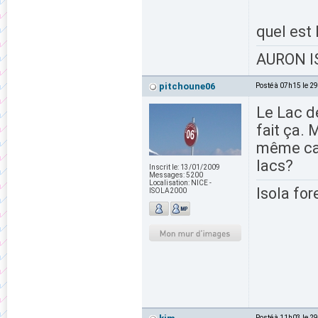
quel est
AURON IS
pitchoune06
Posté à 07h15 le 2
Le Lac de
fait ça. 
même capa
lacs?
Inscrit le:
13/01/2009
Messages:
5200
Localisation:
NICE -
Isola for
ISOLA2000
Posté à 11h03 le 2