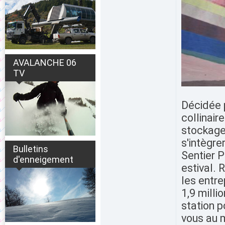
AVALANCHE 06
TV
Décidée p
collinair
stockage 
s'intègre
Bulletins
Sentier P
d'enneigement
estival. 
les entre
1,9 milli
station p
vous au 