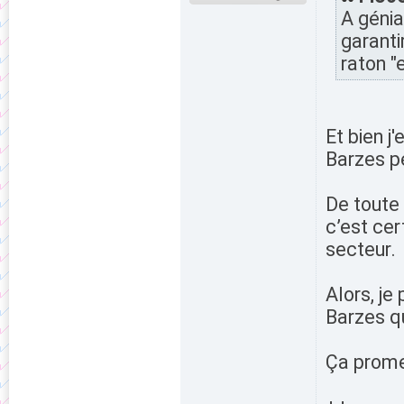
A génia
garanti
raton "
Et bien j
Barzes pe
De toute 
c’est ce
secteur.
Alors, je
Barzes q
Ça promet