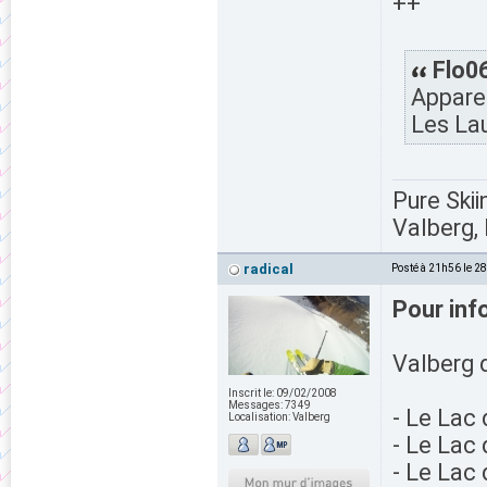
++
Flo06
Apparem
Les Lau
Pure Skii
Valberg, 
radical
Posté à 21h56 le 2
Pour inf
Valberg d
Inscrit le:
09/02/2008
Messages:
7349
- Le Lac
Localisation:
Valberg
- Le Lac
- Le Lac