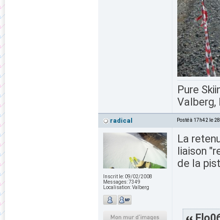
Pure Skii
Valberg, 
radical
Posté à 17h42 le 2
La retenu
liaison "
de la pis
Inscrit le:
09/02/2008
Messages:
7349
Localisation:
Valberg
Flo06