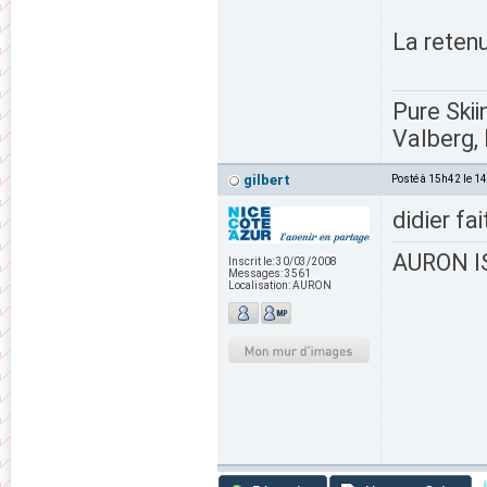
La reten
Pure Skii
Valberg, 
gilbert
Posté à 15h42 le 1
didier fai
AURON IS
Inscrit le:
30/03/2008
Messages:
3561
Localisation:
AURON