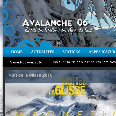
HOME
ACTUALITES
STATIONS
ALPES D'AZUR
Iso à 0° :
m
Neige sur 12 heures :
cm
Vent
Samedi 08 Août 2026
Nuit de la Glisse 2018
Aujourd'hui : T° Min :
Suivez en direct l'actualité des stations
°C
T° Max :
°C
|
Pr