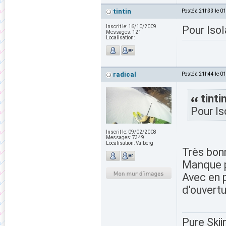
tintin
Posté à 21h33 le 0
Inscrit le:
16/10/2009
Pour Isol
Messages:
121
Localisation:
radical
Posté à 21h44 le 0
tintin
Pour Is
Inscrit le:
09/02/2008
Messages:
7349
Localisation:
Valberg
Très bonn
Manque p
Avec en p
d'ouvertu
Pure Skii