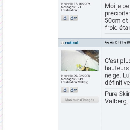
Inscrit le:
16/10/2009
Moi je pe
Messages:
121
Localisation:
précipita
50cm et l
froid éta
radical
Posté à 13h21 le 2
C'est plu
hauteurs 
neige. L
Inscrit le:
09/02/2008
Messages:
7349
définitive
Localisation:
Valberg
Pure Skii
Valberg, 