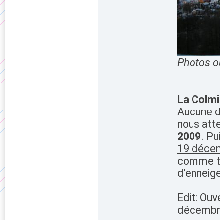
Photos o
La Colm
Aucune d
nous atte
2009
. Pu
19 déce
comme to
d'enneig
Edit: Ou
décembr