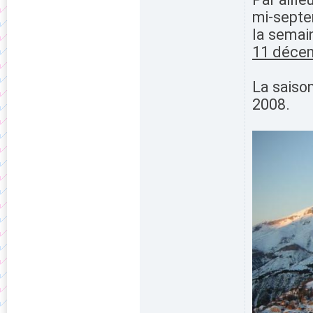
mi-septe
la semai
11 déce
La saiso
2008.