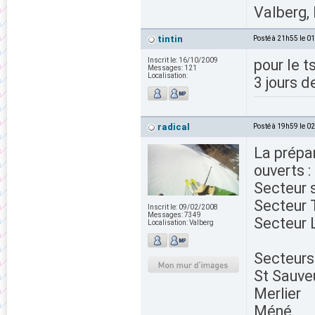
Valberg, 
tintin
Posté à 21h55 le 0
Inscrit le:
16/10/2009
pour le t
Messages:
121
Localisation:
3 jours d
radical
Posté à 19h59 le 0
La prépa
ouverts :
Secteur s
Secteur T
Inscrit le:
09/02/2008
Messages:
7349
Secteur 
Localisation:
Valberg
Secteurs
St Sauve
Merlier
Méné