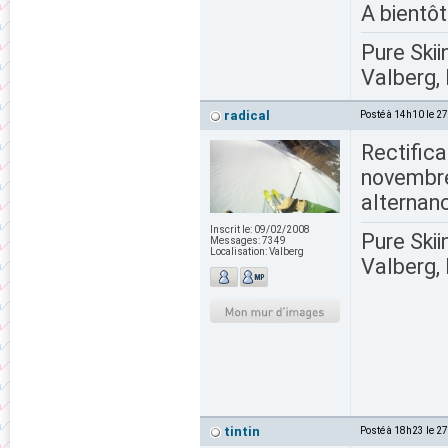
A bientôt
Pure Skii
Valberg, 
radical
Posté à 14h10 le 2
Rectifica
novembre
alternan
Inscrit le:
09/02/2008
Pure Skii
Messages:
7349
Localisation:
Valberg
Valberg, 
tintin
Posté à 18h23 le 2