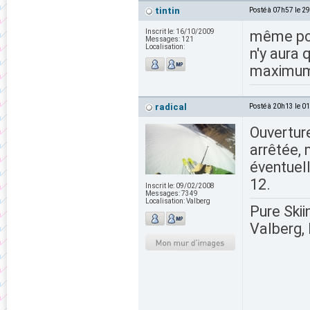
tintin
Posté à 07h57 le 2
Inscrit le:
16/10/2009
même pour
Messages:
121
Localisation:
n'y aura 
maximum 
radical
Posté à 20h13 le 0
Ouvertur
arrêtée, 
éventuel
12.
Inscrit le:
09/02/2008
Messages:
7349
Localisation:
Valberg
Pure Skii
Valberg, 