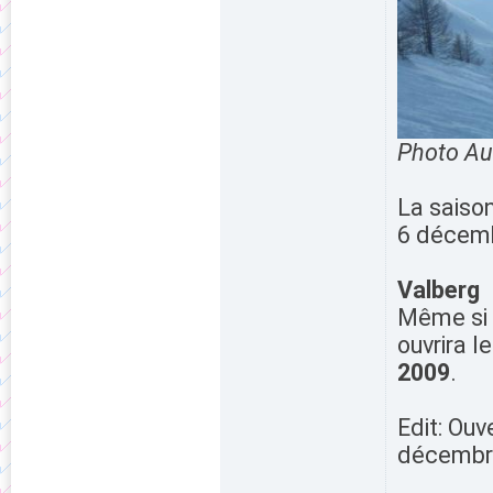
Photo Au
La saison
6 décem
Valberg
Même si a
ouvrira l
2009
.
Edit: Ouv
décembr