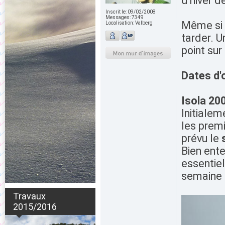
d'hiver d
Inscrit le:
09/02/2008
Messages:
7349
Même si l
Localisation:
Valberg
tarder. U
point su
Dates d'
Isola 20
Initiale
les prem
prévu le
Bien ent
essentie
semaine 
Travaux
2015/2016