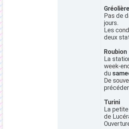
Gréolièr
Pas de da
jours.
Les cond
deux stat
Roubion
La statio
week-ends
du
samed
De souven
précéden
Turini
La petite
de Lucér
Ouvertur