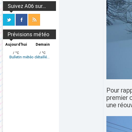
Suivez A06 sur...
Prévisions météo
Aujourd'hui
Demain
/ °C
/ °C
Bulletin météo détaillé...
Pour rapp
premier c
une réouv