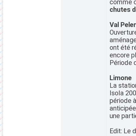
comme ce
chutes d
Val Pele
Ouvertur
aménageme
ont été r
encore pl
Période d
Limone
La statio
Isola 20
période 
anticipée
une parti
Edit: Le