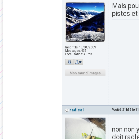
Mais pour
pistes e
Inscrit le:
18/04/2009
Messages:
433
Localisation:
Auron
radical
Posté à 21h39 le 1
non non 
doit racl