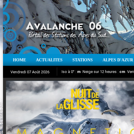
HOME
ACTUALITES
STATIONS
ALPES D'AZUR
Iso à 0° :
m
Neige sur 12 heures :
cm
Vent
Vendredi 07 Août 2026
Nuit de la Glisse 2018
Aujourd'hui : T° Min :
Suivez en direct l'actualité des stations
°C
T° Max :
°C
|
Pr