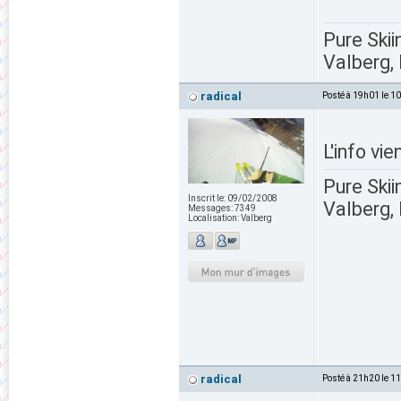
Pure Skii
Valberg, 
radical
Posté à 19h01 le 1
L'info vi
Pure Skii
Inscrit le:
09/02/2008
Valberg, 
Messages:
7349
Localisation:
Valberg
radical
Posté à 21h20 le 1