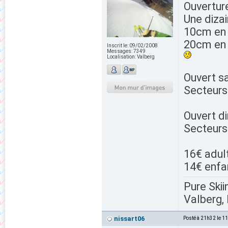
Ouvertur
Une dizai
10cm en
20cm en 
Inscrit le:
09/02/2008
Messages:
7349
Localisation:
Valberg
Ouvert s
Secteurs
Ouvert d
Secteurs
16€ adul
14€ enfa
Pure Skii
Valberg, 
nissart06
Posté à 21h32 le 1