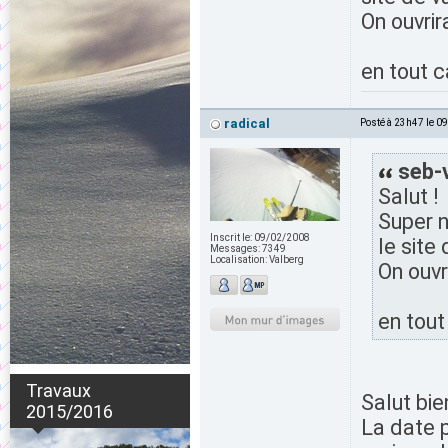
On ouvrir
en tout c
radical
Posté à 23h47 le 0
seb-v
Salut !
Super n
Inscrit le:
09/02/2008
le site 
Messages:
7349
Localisation:
Valberg
On ouvr
en tout
Travaux
Salut bie
2015/2016
La date p