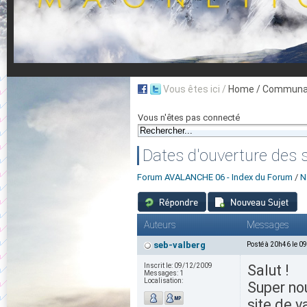
Vous êtes ici /
Home
/ Communau
Vous n'êtes pas connecté
Dates d'ouverture des 
Forum AVALANCHE 06 - Index du Forum
/
N
Auteurs
Messages
seb-valberg
Posté à 20h46 le 0
Inscrit le:
09/12/2009
Salut !
Messages:
1
Localisation:
Super nou
site de va