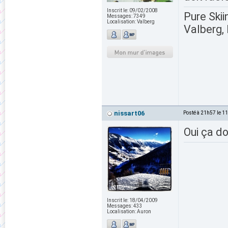
Inscrit le:
09/02/2008
Pure Skii
Messages:
7349
Localisation:
Valberg
Valberg, 
nissart06
Posté à 21h57 le 1
Oui ça do
Inscrit le:
18/04/2009
Messages:
433
Localisation:
Auron