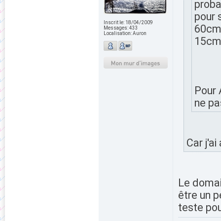
proba
pour 
Inscrit le:
18/04/2009
60cm 
Messages:
433
Localisation:
Auron
15cm
Pour 
ne pa
Car j'a
Le domain
être un p
teste po