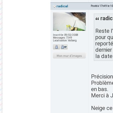
radical
Posté à 17h49 le 1
radic
Reste l
Inscrit le:
09/02/2008
pour qu
Messages:
7349
Localisation:
Valberg
reporté
dernier
la date
Précision
Problème
en bas.
Merci à J
Neige ce 