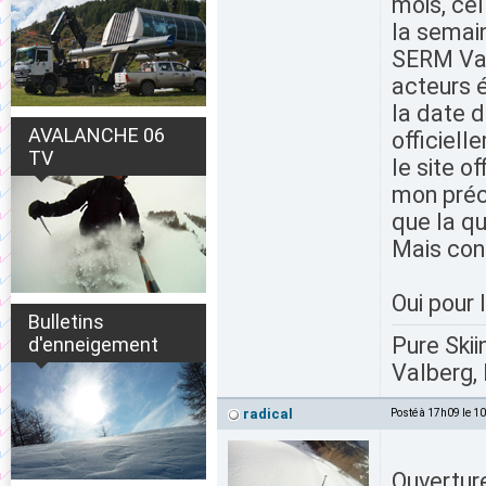
mois, cel
la semain
SERM Valb
acteurs 
la date 
AVALANCHE 06
officiell
TV
le site o
mon préc
que la qu
Mais conf
Oui pour 
Bulletins
Pure Skii
d'enneigement
Valberg, 
radical
Posté à 17h09 le 1
Ouverture