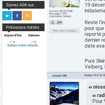
19 décem
Suivez A06 sur...
initialem
Inscrit le:
09/02/2008
Messages:
7349
Localisation:
Valberg
Reste l'i
Prévisions météo
pour que
reporté 
Aujourd'hui
Demain
dernier 
/ °C
/ °C
date exac
Bulletin météo détaillé...
Pure Skii
Valberg, 
nissart06
Posté à 17h17 le 1
nissa
rad
Pour 