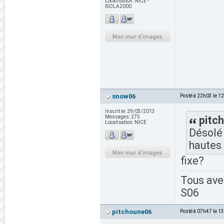
Localisation:
NICE -
ISOLA2000
snow06
Posté à 22h03 le 1
Inscrit le:
29/03/2013
Messages:
275
pitch
Localisation:
NICE
Désolé 
hautes 
fixe?
Tous av
S06
pitchoune06
Posté à 07h47 le 1