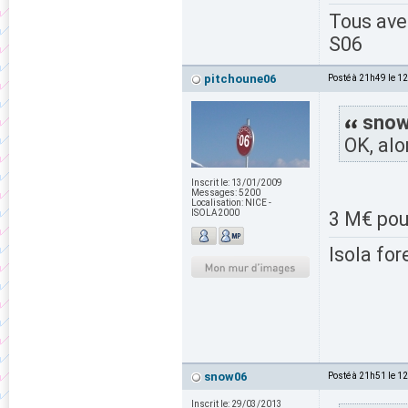
Tous av
S06
pitchoune06
Posté à 21h49 le 1
snow0
OK, alo
Inscrit le:
13/01/2009
Messages:
5200
Localisation:
NICE -
ISOLA2000
3 M€ pour
Isola for
snow06
Posté à 21h51 le 1
Inscrit le:
29/03/2013