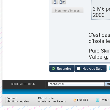
3 M€ po
2000
C'est pa
d'Isola l
Pure Skii
Valberg, 
RECHERCHE FORUM
|
Contact
|
Plan du site
Flux RSS
Twitter
|
Mentions légales
|
Ajouter à mes favoris