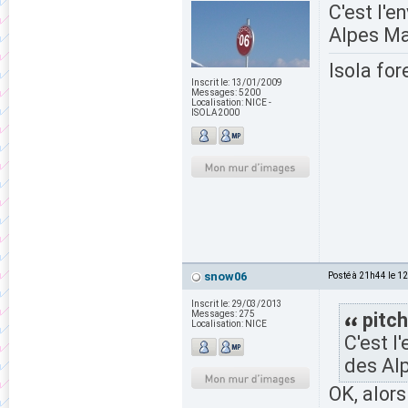
C'est l'
Alpes Ma
Isola for
Inscrit le:
13/01/2009
Messages:
5200
Localisation:
NICE -
ISOLA2000
snow06
Posté à 21h44 le 1
Inscrit le:
29/03/2013
Messages:
275
pitch
Localisation:
NICE
C'est l
des Al
OK, alors