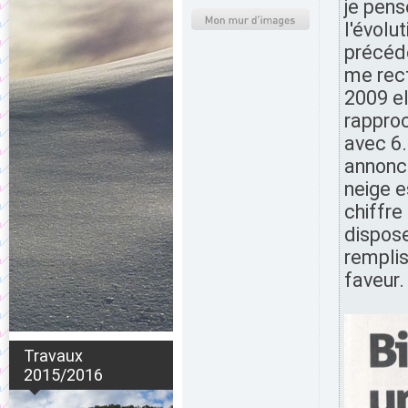
je pens
l'évolu
précéde
me rect
2009 el
rapproc
avec 6.
annoncé
neige e
chiffre
dispose
remplis
faveur.
Travaux
2015/2016