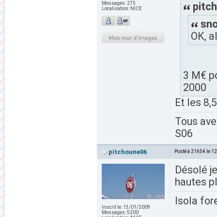
Messages:
275
pitch
Localisation:
NICE
sno
OK, a
3 M€ po
2000
Et les 8,
Tous av
S06
pitchoune06
Posté à 21h54 le 1
Désolé je
hautes p
Isola for
Inscrit le:
13/01/2009
Messages:
5200