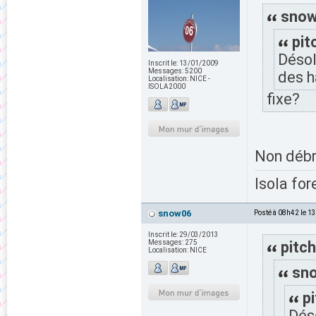
snow0
pit
Désol
Inscrit le:
13/01/2009
Messages:
5200
des h
Localisation:
NICE -
ISOLA2000
fixe?
Non débr
Isola for
snow06
Posté à 08h42 le 1
Inscrit le:
29/03/2013
Messages:
275
pitch
Localisation:
NICE
sno
p
Déso