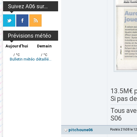
Suivez A06 sur...
Prévisions météo
Aujourd'hui
Demain
/ °C
/ °C
Bulletin météo détaillé...
13.5M€ p
Si pas de
Tous av
S06
pitchoune06
Posté à 21h38 le 1