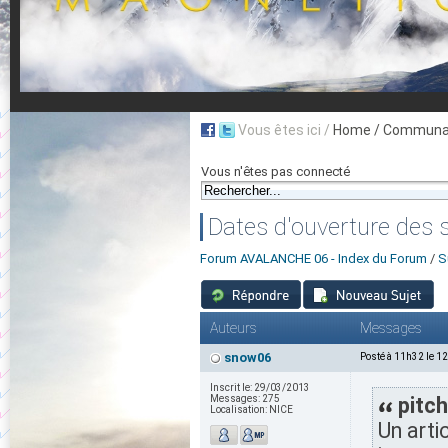
Vous êtes ici /
Home
/ Communau
Vous n'êtes pas connecté
Dates d'ouverture des 
Forum AVALANCHE 06 - Index du Forum
/
S
Auteurs
Messages
snow06
Posté à 11h32 le 1
Inscrit le:
29/03/2013
Messages:
275
pitch
Localisation:
NICE
Un arti