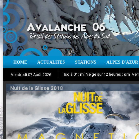
HOME
ACTUALITES
STATIONS
ALPES D'AZUR
Iso à 0° :
m
Neige sur 12 heures :
cm
Vent
Vendredi 07 Août 2026
Nuit de la Glisse 2018
Aujourd'hui : T° Min :
Suivez en direct l'actualité des stations
°C
T° Max :
°C
|
Pr