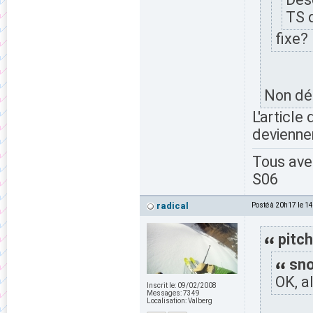
TS 
fixe?
Non dé
L'article
deviennen
Tous av
S06
radical
Posté à 20h17 le 1
pitch
sno
OK, a
Inscrit le:
09/02/2008
Messages:
7349
Localisation:
Valberg