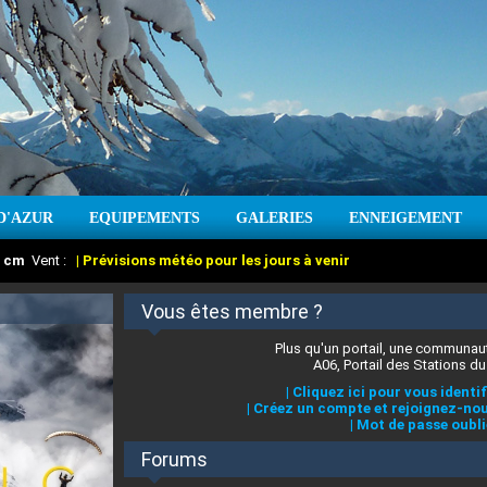
D'AZUR
EQUIPEMENTS
GALERIES
ENNEIGEMENT
:
cm
Vent :
|
Prévisions météo pour les jours à venir
Vous êtes membre ?
Plus qu'un portail, une communaut
A06, Portail des Stations du
|
Cliquez ici pour vous identif
|
Créez un compte et rejoignez-nou
|
Mot de passe oubli
Forums
 stations des Alpes-Maritimes
:
°C
|
Prévisions météo pour les jours à venir
|
Cliquez ici pour en savoir plus