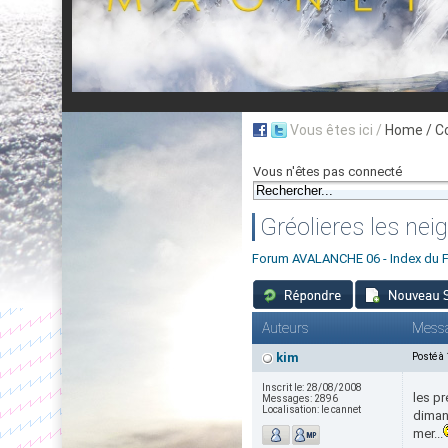
Vous êtes ici /
Home
/ C
Vous n'êtes pas connecté
Gréolieres les nei
Forum AVALANCHE 06 - Index du 
Auteurs
Mess
kim
Posté à
Inscrit le:
28/08/2008
les pr
Messages:
2896
Localisation:
le cannet
diman
mer...