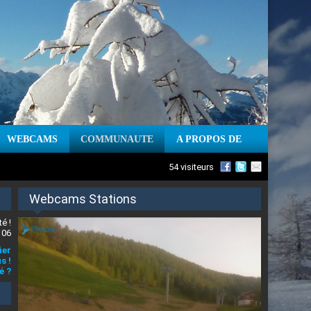
WEBCAMS
COMMUNAUTE
A PROPOS DE
54 visiteurs
Webcams Stations
é !
 06
ier
s !
é ?