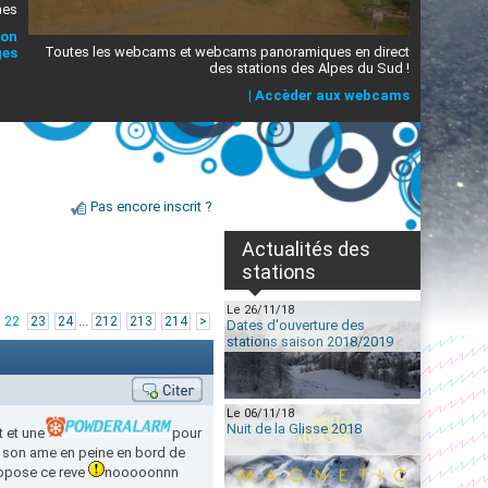
mes
ion
Toutes les webcams et webcams panoramiques en direct
ges
des stations des Alpes du Sud !
|
Accèder aux webcams
Pas encore inscrit ?
Actualités des
stations
Le 26/11/18
...
22
23
24
212
213
214
>
Dates d'ouverture des
stations saison 2018/2019
Le 06/11/18
Nuit de la Glisse 2018
t et une
pour
r son ame en peine en bord de
ropose ce reve
nooooonnn