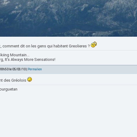
t, comment dit on les gens qui habitent Greolieres ?
kiing Mountain...
rg, It's Always More Sensations!
 18h50 le 05/03/10 |
Permalien
nt des Gréolois
ourguetan