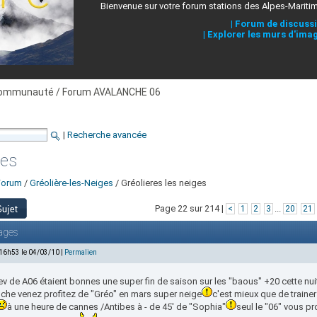
Bienvenue sur votre forum stations des Alpes-Mariti
|
Forum de discuss
|
Explorer les murs d'ima
ommunauté / Forum AVALANCHE 06
|
Recherche avancée
ges
Forum
/
Gréolière-les-Neiges
/ Gréolieres les neiges
Page 22 sur 214 |
...
<
1
2
3
20
21
ages
 16h53 le 04/03/10 |
Permalien
ev de A06 étaient bonnes une super fin de saison sur les "baous" +20 cette nui
che venez profitez de "Gréo" en mars super neige
c'est mieux que de traine
à une heure de cannes /Antibes à - de 45' de "Sophia"
seul le "06" vous p