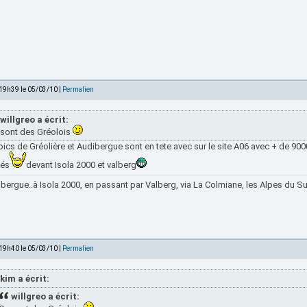
 19h39 le 05/03/10 |
Permalien
willgreo a écrit:
 sont des Gréolois
pics de Gréolière et Audibergue sont en tete avec sur le site A06 avec + de 9
és
devant Isola 2000 et valberg
bergue..à Isola 2000, en passant par Valberg, via La Colmiane, les Alpes du Sud
 19h40 le 05/03/10 |
Permalien
kim a écrit:
willgreo a écrit: