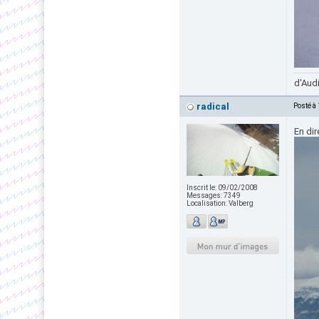
d'Audi
radical
Posté à
En di
Inscrit le:
09/02/2008
Messages:
7349
Localisation:
Valberg