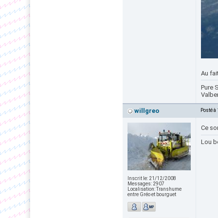
Au fai
Pure S
Valbe
willgreo
Posté à
Ce so
Lou b
Inscrit le:
21/12/2008
Messages:
2907
Localisation:
Transhume
entre Gréo et bourguet