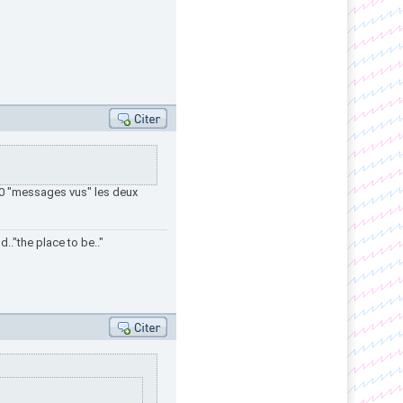
000 "messages vus" les deux
.."the place to be.."