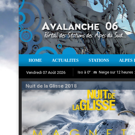
HOME
ACTUALITES
STATIONS
ALPES 
Iso à 0° :
m
Neige sur 12 heures 
Vendredi 07 Août 2026
Nuit de la Glisse 2018
Aujourd'hui : T° Min :
Suivez en direct l'actualité des
°C
T° Max 