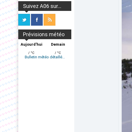
Suivez A06 sur...
Prévisions météo
Aujourd'hui
Demain
/ °C
/ °C
Bulletin météo détaillé...