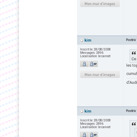
kim
Posté à
Inscrit le:
28/08/2008
Messages:
2896
Localisation:
le cannet
Ce
les to
cumul
d'Audi
kim
Posté à
Inscrit le:
28/08/2008
Messages:
2896
Localisation:
le cannet