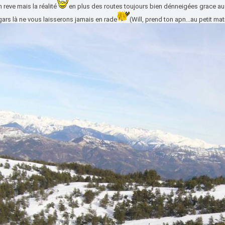
 reve mais la réalité
en plus des routes toujours bien dénneigées grace au
gars là ne vous laisserons jamais en rade
(Will, prend ton apn...au petit mat