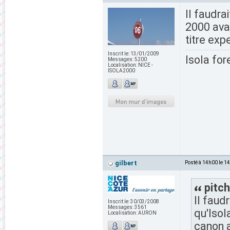
Il faudrai
2000 avai
titre exp
Inscrit le:
13/01/2009
Isola for
Messages:
5200
Localisation:
NICE -
ISOLA2000
gilbert
Posté à 14h00 le 1
pitch
Il faudr
Inscrit le:
30/03/2008
Messages:
3561
qu'Isol
Localisation:
AURON
canon a