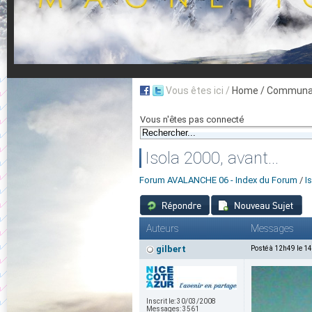
Vous êtes ici /
Home
/ Communau
Vous n'êtes pas connecté
Isola 2000, avant...
Forum AVALANCHE 06 - Index du Forum
/
I
Auteurs
Messages
gilbert
Posté à 12h49 le 1
Inscrit le:
30/03/2008
Messages:
3561