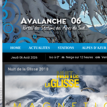
HOME
ACTUALITES
STATIONS
ALPES D'AZUR
Iso à 0° :
m
Neige sur 12 heures :
cm
Vent
Jeudi 06 Août 2026
Nuit de la Glisse 2018
Aujourd'hui : T° Min :
Suivez en direct l'actualité des stations
°C
T° Max :
°C
|
Pr