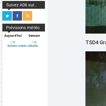
Suivez A06 sur...
Prévisions météo
Aujourd'hui
Demain
TSD4 Gra
/ °C
/ °C
Bulletin météo détaillé...