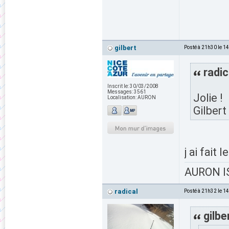
gilbert
Posté à 21h30 le 1
radic
Inscrit le:
30/03/2008
Messages:
3561
Jolie !
Localisation:
AURON
Gilbert
j ai fait 
AURON IS
radical
Posté à 21h32 le 1
gilbe