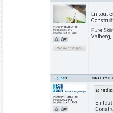
En tout c
Construit
Inscrit le:
09/02/2008
Pure Skii
Messages:
7349
Localisation:
Valberg
Valberg, 
gilbert
Posté à 21h49 le 1
radic
Inscrit le:
30/03/2008
Messages:
3561
En tout
Localisation:
AURON
Constru