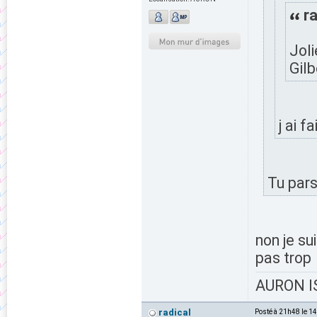
ra
Joli
Gilb
j ai f
Tu par
non je su
pas trop
AURON IS
radical
Posté à 21h48 le 1