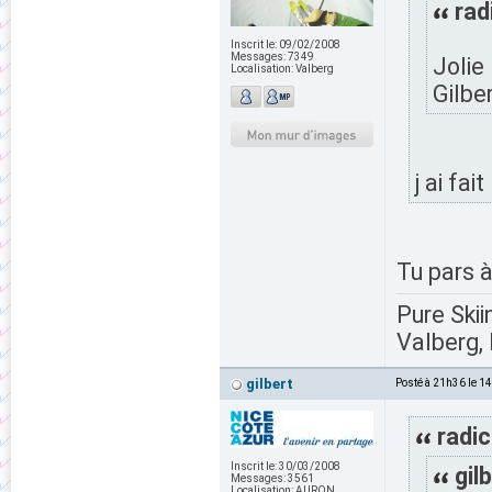
rad
Inscrit le:
09/02/2008
Messages:
7349
Jolie 
Localisation:
Valberg
Gilber
j ai fai
Tu pars 
Pure Skii
Valberg, 
gilbert
Posté à 21h36 le 1
radic
Inscrit le:
30/03/2008
gilb
Messages:
3561
Localisation:
AURON