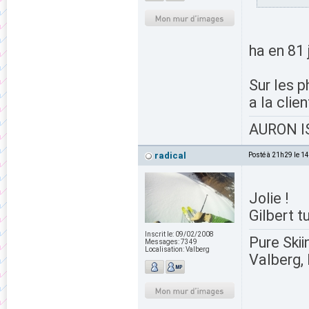
ha en 81 
Sur les p
a la clien
AURON IS
radical
Posté à 21h29 le 1
Jolie !
Gilbert t
Inscrit le:
09/02/2008
Pure Skii
Messages:
7349
Localisation:
Valberg
Valberg, 