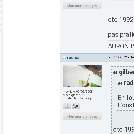
ete 1992
pas prati
AURON IS
radical
Posté à 22h02 le 1
gilbe
rad
Inscrit le:
09/02/2008
Messages:
7349
En to
Localisation:
Valberg
Const
ete 19