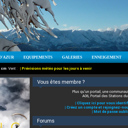
D'AZUR
EQUIPEMENTS
GALERIES
ENNEIGEMENT
:
cm
Vent :
|
Prévisions météo pour les jours à venir
Vous êtes membre ?
Plus qu'un portail, une communaut
A06, Portail des Stations du
|
Cliquez ici pour vous identif
|
Créez un compte et rejoignez-nou
|
Mot de passe oubli
Forums
 stations des Alpes-Maritimes
:
°C
|
Prévisions météo pour les jours à venir
|
Cliquez ici pour en savoir plus