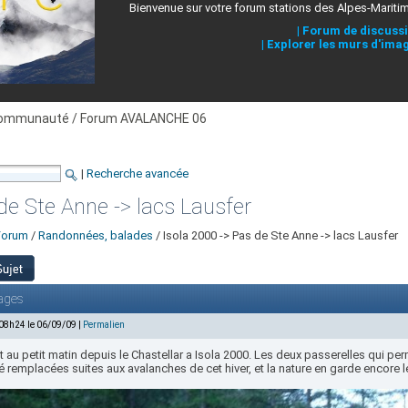
Bienvenue sur votre forum stations des Alpes-Mariti
|
Forum de discuss
|
Explorer les murs d'ima
ommunauté / Forum AVALANCHE 06
|
Recherche avancée
de Ste Anne -> lacs Lausfer
Forum
/
Randonnées, balades
/ Isola 2000 -> Pas de Ste Anne -> lacs Lausfer
ages
 08h24 le 06/09/09 |
Permalien
 au petit matin depuis le Chastellar a Isola 2000. Les deux passerelles qui perm
é remplacées suites aux avalanches de cet hiver, et la nature en garde encore le