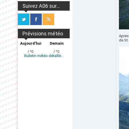
Suivez A06 sur...
Prévisions météo
Apres 
de St
Aujourd'hui
Demain
/ °C
/ °C
Bulletin météo détaillé...