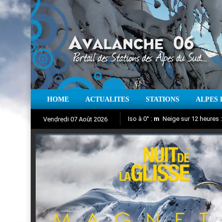
HOME
ACTUALITES
STATIONS
ALPES 
Iso à 0° :
m
Neige sur 12 heures 
Vendredi 07 Août 2026
Nuit de la Glisse 2018
Aujourd'hui : T° Min :
Suivez en direct l'actualité des
°C
T° Max 