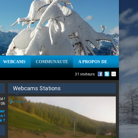
WEBCAMS
COMMUNAUTE
A PROPOS DE
31 visiteurs
Webcams Stations
é !
 06
ier
s !
é ?