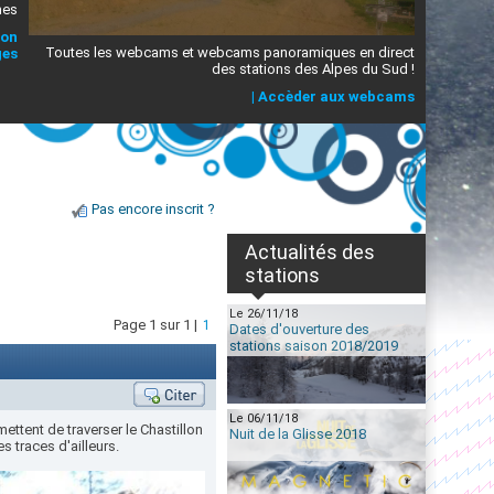
mes
ion
Toutes les webcams et webcams panoramiques en direct
ges
des stations des Alpes du Sud !
|
Accèder aux webcams
Pas encore inscrit ?
Actualités des
stations
Le 26/11/18
Page 1 sur 1 |
1
Dates d'ouverture des
stations saison 2018/2019
Le 06/11/18
ettent de traverser le Chastillon
Nuit de la Glisse 2018
s traces d'ailleurs.