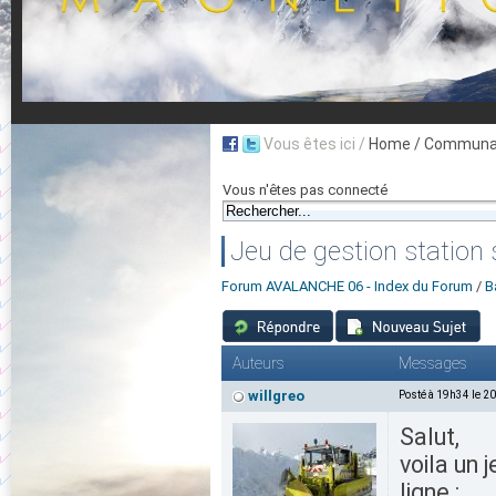
Vous êtes ici /
Home
/ Communau
Vous n'êtes pas connecté
Jeu de gestion station 
Forum AVALANCHE 06 - Index du Forum
/
B
Auteurs
Messages
willgreo
Posté à 19h34 le 2
Salut,
voila un 
ligne :