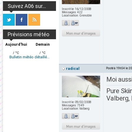
Suivez A06 sur...
Inscrit le:
16/12/2008
Messages:
422
Localisation:
Grenoble
Prévisions météo
Aujourd'hui
Demain
/ °C
/ °C
Bulletin météo détaillé...
radical
Posté à 19h54 le 2
Moi auss
Pure Skii
Valberg, 
Inscrit le:
09/02/2008
Messages:
7349
Localisation:
Valberg