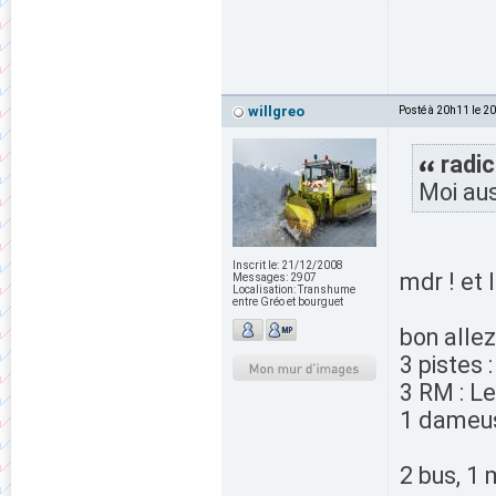
willgreo
Posté à 20h11 le 2
radic
Moi aus
Inscrit le:
21/12/2008
mdr ! et
Messages:
2907
Localisation:
Transhume
entre Gréo et bourguet
bon allez
3 pistes :
3 RM : L
1 dameus
2 bus, 1