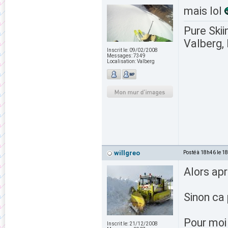
mais lol
Pure Skii
Valberg, 
Inscrit le:
09/02/2008
Messages:
7349
Localisation:
Valberg
willgreo
Posté à 18h46 le 1
Alors ap
Sinon ca
Pour moi
Inscrit le:
21/12/2008