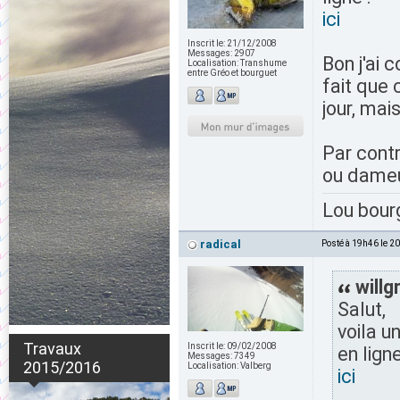
ici
Inscrit le:
21/12/2008
Messages:
2907
Bon j'ai
Localisation:
Transhume
entre Gréo et bourguet
fait que c
jour, mai
Par contr
ou dameus
Lou bour
radical
Posté à 19h46 le 2
willg
Salut,
voila u
Travaux
Inscrit le:
09/02/2008
en ligne
Messages:
7349
2015/2016
Localisation:
Valberg
ici