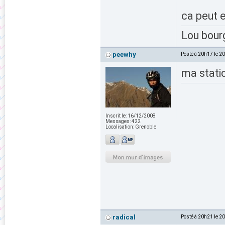
ca peut e
Lou bour
peewhy
Posté à 20h17 le 2
ma stati
Inscrit le:
16/12/2008
Messages:
422
Localisation:
Grenoble
radical
Posté à 20h21 le 2