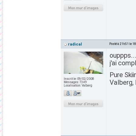
radical
Posté à 21h51 le 1
ouppps..
j'ai comp
Pure Skii
Inscrit le:
09/02/2008
Valberg, 
Messages:
7349
Localisation:
Valberg