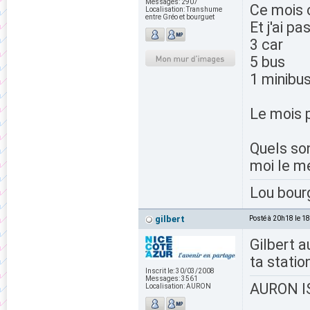
Messages:
2907
Ce mois ci
Localisation:
Transhume
entre Gréo et bourguet
Et j'ai p
3 car
5 bus
1 minibu
Le mois p
Quels son
moi le m
Lou bour
gilbert
Posté à 20h18 le 1
Gilbert a
ta stati
Inscrit le:
30/03/2008
Messages:
3561
AURON IS
Localisation:
AURON