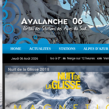
HOME
ACTUALITES
STATIONS
ALPES D'AZUR
Iso à 0° :
m
Neige sur 12 heures :
cm
Vent
Jeudi 06 Août 2026
Nuit de la Glisse 2018
Aujourd'hui : T° Min :
Suivez en direct l'actualité des stations
°C
T° Max :
°C
|
Pr