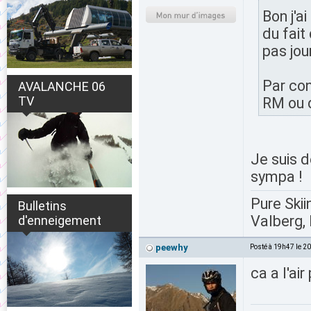
Bon j'a
du fait 
pas jou
Par con
AVALANCHE 06
TV
RM ou d
Je suis d
sympa !
Pure Skii
Bulletins
Valberg, 
d'enneigement
peewhy
Posté à 19h47 le 2
ca a l'air