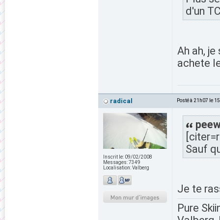
d'un TC
Ah ah, je
achete l
radical
Posté à 21h07 le 1
peewh
[citer=
Sauf qu
Inscrit le:
09/02/2008
Messages:
7349
Localisation:
Valberg
Je te ras
Pure Skii