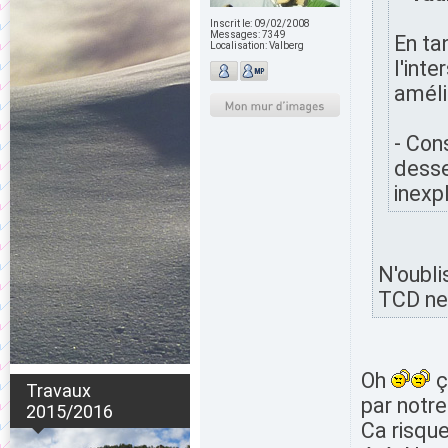
Inscrit le:
09/02/2008
Messages:
7349
En ta
Localisation:
Valberg
l'int
améli
- Con
desse
inexpl
N'oubli
TCD ne 
Oh
ç
Travaux
par notre
2015/2016
Ca risqu