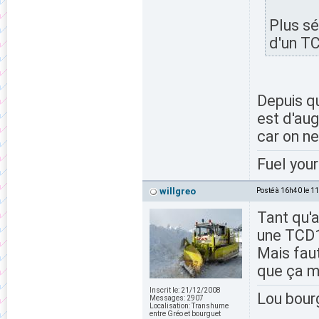
Plus sé
d'un TC
Depuis qu
est d'aug
car on ne
Fuel your
willgreo
Posté à 16h40 le 1
Tant qu'a
une TCD
Mais faut
que ça 
Inscrit le:
21/12/2008
Lou bour
Messages:
2907
Localisation:
Transhume
entre Gréo et bourguet