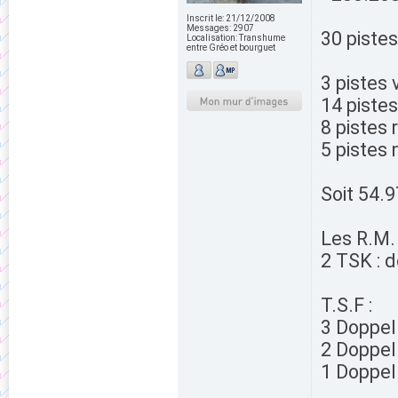
Inscrit le:
21/12/2008
Messages:
2907
30 pistes
Localisation:
Transhume
entre Gréo et bourguet
3 pistes 
14 piste
8 pistes 
5 pistes 
Soit 54.
Les R.M. 
2 TSK : 
T.S.F :
3 Doppel
2 Doppel
1 Doppel