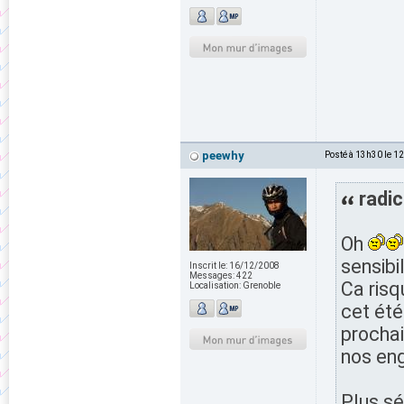
peewhy
Posté à 13h30 le 1
radic
Oh
sensibi
Inscrit le:
16/12/2008
Messages:
422
Ca risq
Localisation:
Grenoble
cet été
prochai
nos eng
Plus sé