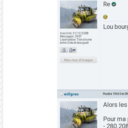
Re
Lou bour
Inscrit le:
21/12/2008
Messages:
2907
Localisation:
Transhume
entre Gréo et bourguet
willgreo
Posté à 19h30 le 0
Alors les
Pour ma p
- 280.20