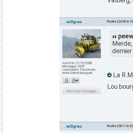
Valberg, 
willgreo
Posté à 22h28 le 1
peewh
Merde, 
dernie
Inscrit le:
21/12/2008
Messages:
2907
Localisation:
Transhume
entre Gréo et bourguet
La R.M. 
Lou bour
willgreo
Posté à 20h11 le 2