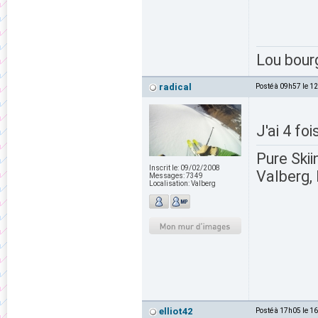
Lou bour
radical
Posté à 09h57 le 1
J'ai 4 fo
Pure Skii
Inscrit le:
09/02/2008
Valberg, 
Messages:
7349
Localisation:
Valberg
elliot42
Posté à 17h05 le 1