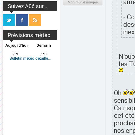
amél
Suivez A06 sur...
- Co
dess
inex
Prévisions météo
Aujourd'hui
Demain
/ °C
/ °C
N'oub
Bulletin météo détaillé...
les T
Oh
sensibi
Ca risq
cet été
prochai
nos eng