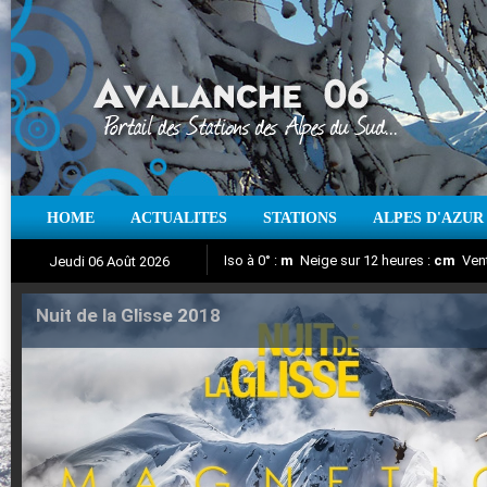
HOME
ACTUALITES
STATIONS
ALPES D'AZUR
Iso à 0° :
m
Neige sur 12 heures :
cm
Vent
Jeudi 06 Août 2026
Nuit de la Glisse 2018
Aujourd'hui : T° Min :
Suivez en direct l'actualité des stations
°C
T° Max :
°C
|
Pr