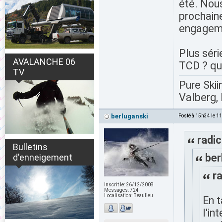
été. Nou
prochaine
engageme
Plus sér
AVALANCHE 06
TCD ? que
TV
Pure Skii
Valberg, 
berluganski
Posté à 15h34 le 1
radic
Bulletins
ber
d'enneigement
ra
Inscrit le:
26/12/2008
Messages:
724
Localisation:
Beaulieu
En t
l'in