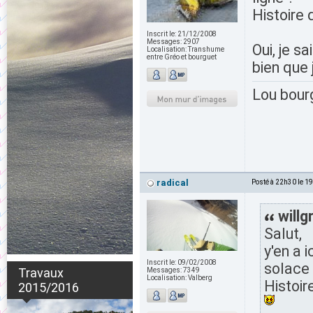
Histoire
Inscrit le:
21/12/2008
Messages:
2907
Oui, je s
Localisation:
Transhume
entre Gréo et bourguet
bien que
Lou bour
radical
Posté à 22h30 le 1
willg
Salut,
y'en a 
Inscrit le:
09/02/2008
solace 
Travaux
Messages:
7349
Localisation:
Valberg
Histoir
2015/2016