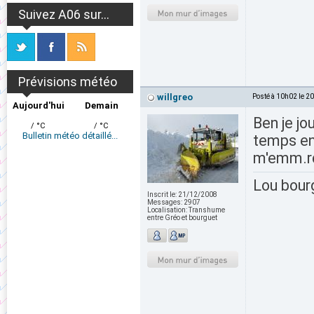
Suivez A06 sur...
Prévisions météo
willgreo
Posté à 10h02 le 2
Aujourd'hui
Demain
Ben je jo
/ °C
/ °C
Bulletin météo détaillé...
temps en
m'emm.rd
Lou bour
Inscrit le:
21/12/2008
Messages:
2907
Localisation:
Transhume
entre Gréo et bourguet