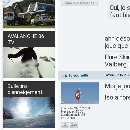
Oui, je
faut bi
AVALANCHE 06
ahh déso
TV
joue que
Pure Skii
Valberg, 
pitchoune06
Posté à 07h45 le 2
Moi je jo
Bulletins
d'enneigement
Isola for
Inscrit le:
13/01/2009
Messages:
5200
Localisation:
NICE -
ISOLA2000