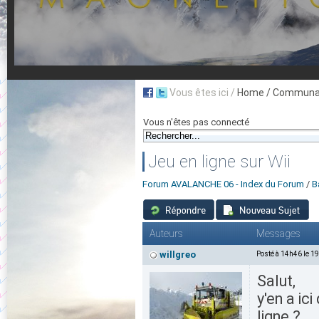
Vous êtes ici /
Home
/ Communau
Vous n'êtes pas connecté
Jeu en ligne sur Wii
Forum AVALANCHE 06 - Index du Forum
/
B
Auteurs
Messages
willgreo
Posté à 14h46 le 1
Salut,
y'en a ic
ligne ?