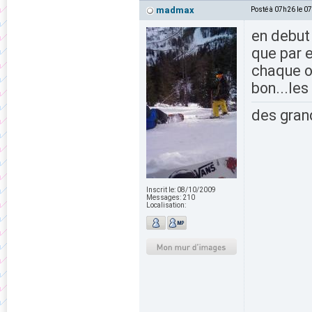
madmax
Posté à 07h26 le 0
en debut
que par e
chaque ou
bon...les
des grand
Inscrit le:
08/10/2009
Messages:
210
Localisation: