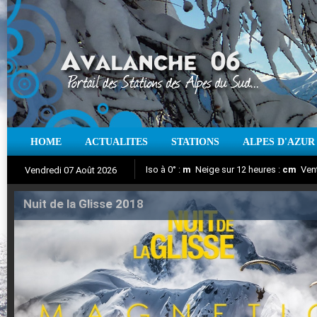
HOME
ACTUALITES
STATIONS
ALPES D'AZUR
Iso à 0° :
m
Neige sur 12 heures :
cm
Vent
Vendredi 07 Août 2026
Nuit de la Glisse 2018
Aujourd'hui : T° Min :
Suivez en direct l'actualité des stations
°C
T° Max :
°C
|
Pr