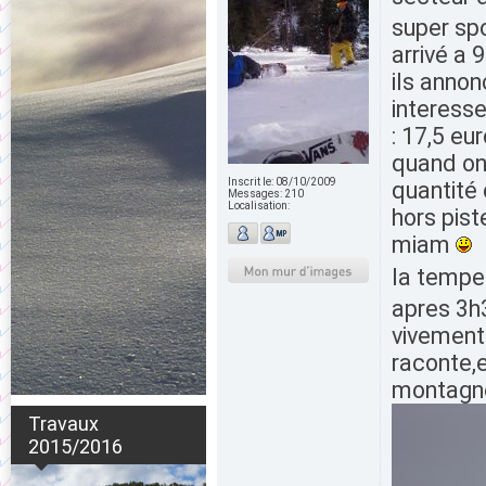
super spo
arrivé a 
ils annon
interesse
: 17,5 e
quand on 
Inscrit le:
08/10/2009
quantité
Messages:
210
Localisation:
hors pist
miam
la temper
apres 3h
vivement 
raconte,e
montagn
Travaux
2015/2016