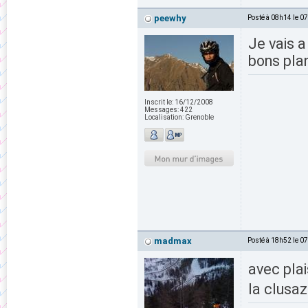
peewhy
Posté à 08h14 le 0
Je vais a
bons pl
Inscrit le:
16/12/2008
Messages:
422
Localisation:
Grenoble
madmax
Posté à 18h52 le 0
avec plai
la clusaz 