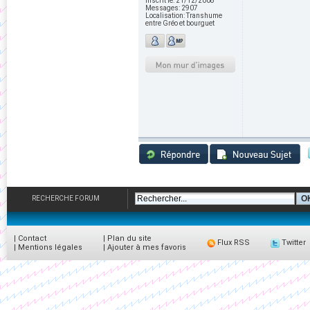
Inscrit le:
21/12/2008
Messages:
2907
Localisation:
Transhume
entre Gréo et bourguet
RECHERCHE FORUM
|
Contact
|
Plan du site
Flux RSS
Twitter
|
Mentions légales
|
Ajouter à mes favoris