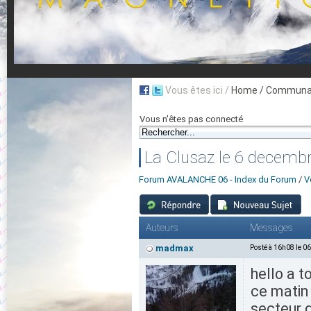
Vous êtes ici /
Home
/ Communau
Vous n'êtes pas connecté
La Clusaz le 6 decemb
Forum AVALANCHE 06 - Index du Forum
/
V
Auteurs
Messages
madmax
Posté à 16h08 le 0
hello a t
ce matin 
secteur d