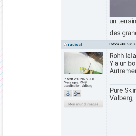
un terrai
des grand
radical
Posté à 23h35 le 0
Rohh lala
Y a un bo
Autremen
Inscrit le:
09/02/2008
Messages:
7349
Localisation:
Valberg
Pure Skii
Valberg, 