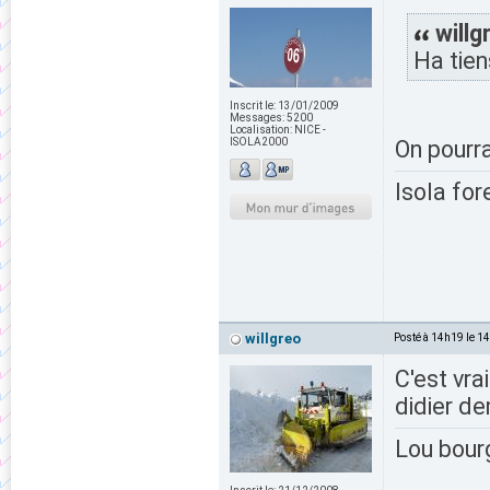
willg
Ha tien
Inscrit le:
13/01/2009
Messages:
5200
Localisation:
NICE -
ISOLA2000
On pourra
Isola for
willgreo
Posté à 14h19 le 1
C'est vrai
didier de
Lou bour