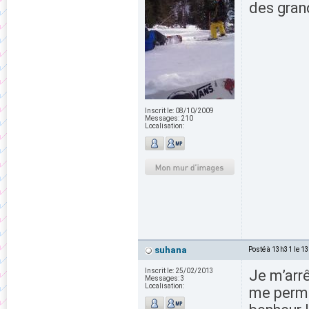
des grand
Inscrit le:
08/10/2009
Messages:
210
Localisation:
suhana
Posté à 13h31 le 1
Inscrit le:
25/02/2013
Je m’arrê
Messages:
3
Localisation:
me perme