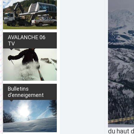
AVALANCHE 06
TV
Bulletins
d'enneigement
du haut 