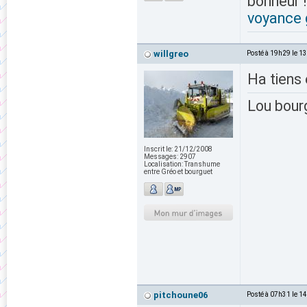
bonheur !
voyance g
willgreo
Posté à 19h29 le 1
Ha tiens 
Lou bour
Inscrit le:
21/12/2008
Messages:
2907
Localisation:
Transhume
entre Gréo et bourguet
pitchoune06
Posté à 07h31 le 1