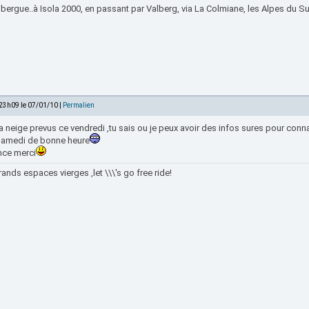
bergue..à Isola 2000, en passant par Valberg, via La Colmiane, les Alpes du Sud
 23h09 le 07/01/10 |
Permalien
a neige prevus ce vendredi ,tu sais ou je peux avoir des infos sures pour conna
samedi de bonne heure
nce merci
ands espaces vierges ,let \\\'s go free ride!