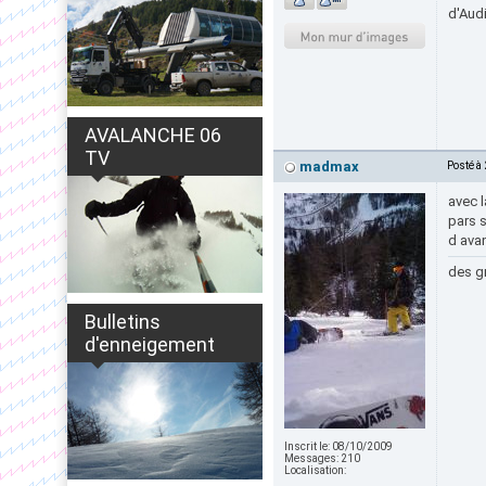
d'Audi
AVALANCHE 06
TV
madmax
Posté à
avec l
pars 
d ava
des gr
Bulletins
d'enneigement
Inscrit le:
08/10/2009
Messages:
210
Localisation: