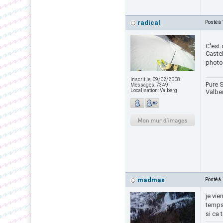
radical
Posté à
C'est 
Castel
photo
Inscrit le:
09/02/2008
Pure S
Messages:
7349
Localisation:
Valberg
Valbe
madmax
Posté à
je vie
temp
si ca 