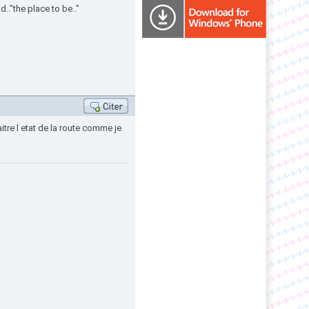
.."the place to be.."
itre l etat de la route comme je