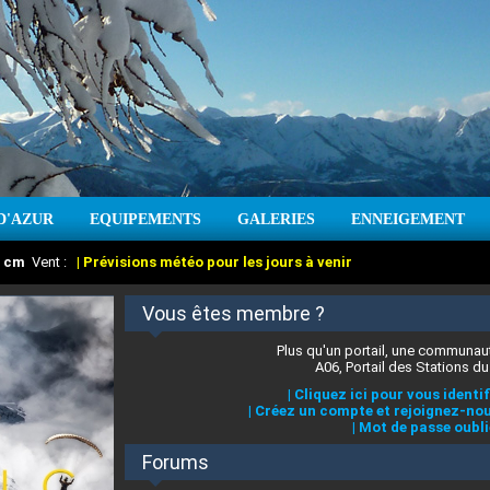
D'AZUR
EQUIPEMENTS
GALERIES
ENNEIGEMENT
:
cm
Vent :
|
Prévisions météo pour les jours à venir
Vous êtes membre ?
Plus qu'un portail, une communaut
A06, Portail des Stations du
|
Cliquez ici pour vous identif
|
Créez un compte et rejoignez-nou
|
Mot de passe oubli
Forums
 stations des Alpes-Maritimes
:
°C
|
Prévisions météo pour les jours à venir
|
Cliquez ici pour en savoir plus