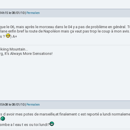
 14h15 le 08/01/10 |
Permalien
que le 06, mais après le morceau dans le 04 y a pas de problème en général. 
lane enfin bref la route de Napoléon mais ça vaut pas trop le coup à mon avis
s ?
) A+
kiing Mountain...
rg, It's Always More Sensations!
 15h08 le 08/01/10 |
Permalien
ns d avoir mes potes de marseille,et finalement c est reporté a lundi normalem
s
tombe a l eau t es ou toi lundi?