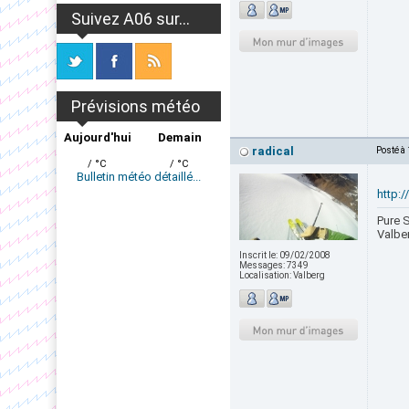
Suivez A06 sur...
Prévisions météo
Aujourd'hui
Demain
radical
Posté à
/ °C
/ °C
Bulletin météo détaillé...
http:
Pure S
Valbe
Inscrit le:
09/02/2008
Messages:
7349
Localisation:
Valberg