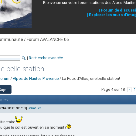
Bienvenue sur votre forum stations des Alpes-Mariti
|
Forum de discuss
|
Explorer les murs d'ima
ommunauté / Forum AVALANCHE 06
|
Recherche avancée
e belle station!
Forum
/
Alpes de Hautes Provence
/ La Foux d'Allos, une belle station!
Page 4 sur 18 |
<
1
ages
 22h40 le 03/01/10 |
Permalien
 itineraire
tu que le col est ouvert en se moment?