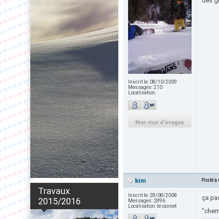
des gr
Inscrit le:
08/10/2009
Messages:
210
Localisation:
kim
Posté à
Travaux
Inscrit le:
28/08/2008
ça pas
2015/2016
Messages:
2896
Localisation:
le cannet
"chem