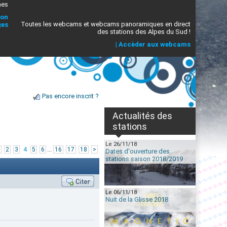
mes
ion
Toutes les webcams et webcams panoramiques en direct
ges
des stations des Alpes du Sud !
|
Accèder aux webcams
Pas encore inscrit ?
Actualités des
stations
Le 26/11/18
...
2
3
4
5
6
16
17
18
>
Dates d'ouverture des
stations saison 2018/2019
Le 06/11/18
Nuit de la Glisse 2018