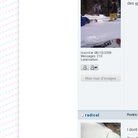
des gr
Inscrit le:
08/10/2009
Messages:
210
Localisation:
radical
Posté à
I dont