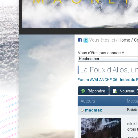
Vous êtes ici /
Home
/ C
Vous n'êtes pas connecté
La Foux d'Allos, un
Forum AVALANCHE 06 - Index du 
Auteurs
Mess
madmax
Posté à
nikel l
crois 