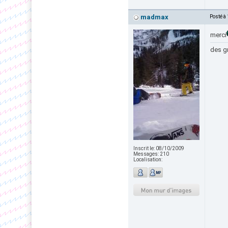
madmax
Posté à
merci
des gr
Inscrit le:
08/10/2009
Messages:
210
Localisation: