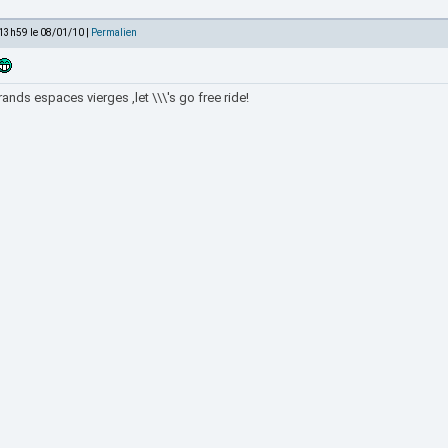
 13h59 le 08/01/10 |
Permalien
ands espaces vierges ,let \\\'s go free ride!