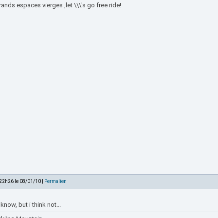
ands espaces vierges ,let \\\'s go free ride!
 22h26 le 08/01/10 |
Permalien
 know, but i think not...