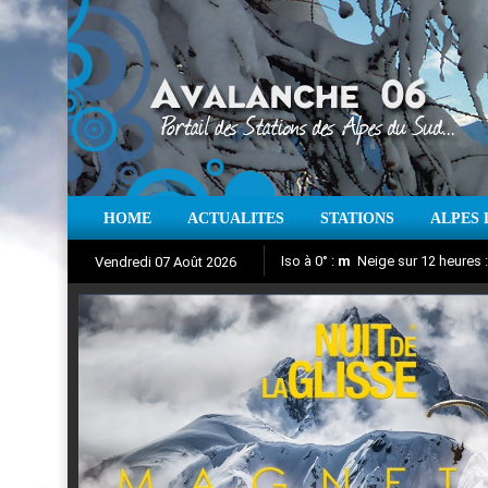
HOME
ACTUALITES
STATIONS
ALPES 
Iso à 0° :
m
Neige sur 12 heures 
Vendredi 07 Août 2026
Nuit de la Glisse 2018
Aujourd'hui : T° Min :
Suivez en direct l'actualité des
°C
T° Max 