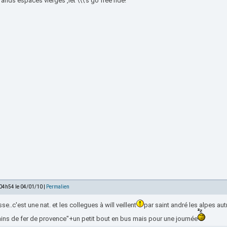
ands espaces vierges ,let \\\'s go free ride!
 04h54 le 04/01/10 |
Permalien
se..c'est une nat. et les collegues à will veillent
par saint andré les alpes autr
ins de fer de provence"+un petit bout en bus mais pour une journée