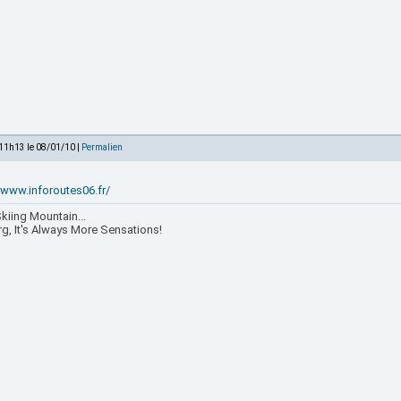
 11h13 le 08/01/10 |
Permalien
//www.inforoutes06.fr/
kiing Mountain...
rg, It's Always More Sensations!