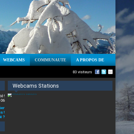
WEBCAMS
COMMUNAUTE
A PROPOS DE
83 visiteurs
Webcams Stations
é !
 06
ier
s !
é ?