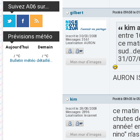
Suivez A06 sur...
gilbert
Posté à 09h58 le 0
kim a
entre 1
Prévisions météo
Inscrit le:
30/03/2008
Messages:
3561
ce mati
Localisation:
AURON
Aujourd'hui
Demain
sud..de
/ °C
/ °C
31/07/
Bulletin météo détaillé...
AURON IS
kim
Posté à 08h05 le 0
Inscrit le:
28/08/2008
ce matin 
Messages:
2896
Localisation:
le cannet
chutes d
année! en
nino" n'as