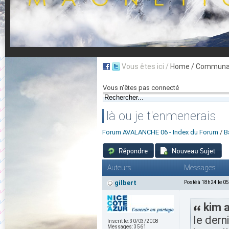
Vous êtes ici /
Home
/ Communau
Vous n'êtes pas connecté
là ou je t'enmenerais
Forum AVALANCHE 06 - Index du Forum
/
B
Auteurs
Messages
gilbert
Posté à 18h24 le 0
kim a
le dern
Inscrit le:
30/03/2008
Messages:
3561