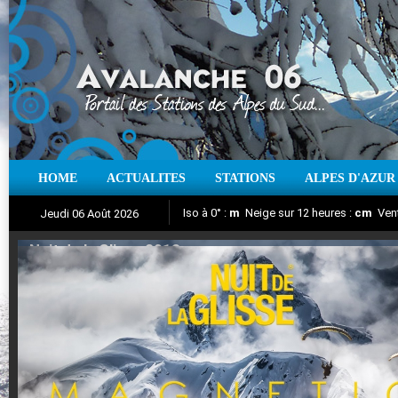
HOME
ACTUALITES
STATIONS
ALPES D'AZUR
Iso à 0° :
m
Neige sur 12 heures :
cm
Vent
Jeudi 06 Août 2026
Nuit de la Glisse 2018
Aujourd'hui : T° Min :
Suivez en direct l'actualité des stations
°C
T° Max :
°C
|
Pr