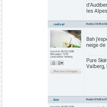
d'Audiber
les Alpes
radical
Posté à 22h09 le 0
Bah j'esp
neige de 
Inscrit le:
09/02/2008
Messages:
7349
Localisation:
Valberg
Pure Skii
Valberg, 
kim
Posté à 07h09 le 0
Inscrit le:
28/08/2008