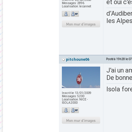
et oui c'
Messages:
2896
Localisation:
le cannet
d'Audiber
les Alpes
pitchoune06
Posté à 19h28 le 0
J'ai un a
De bonne
Isola for
Inscrit le:
13/01/2009
Messages:
5200
Localisation:
NICE -
ISOLA2000