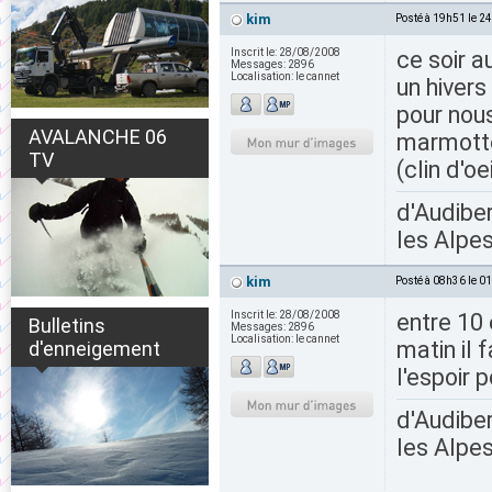
kim
Posté à 19h51 le 2
Inscrit le:
28/08/2008
ce soir a
Messages:
2896
Localisation:
le cannet
un hivers
pour nous
AVALANCHE 06
marmotte 
TV
(clin d'oe
d'Audiber
les Alpes
kim
Posté à 08h36 le 0
Inscrit le:
28/08/2008
entre 10
Bulletins
Messages:
2896
Localisation:
le cannet
matin il 
d'enneigement
l'espoir 
d'Audiber
les Alpes