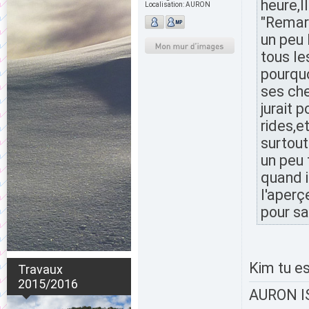
heure,l
Localisation:
AURON
"Remark
un peu 
tous le
pourquo
ses chev
jurait 
rides,e
surtout
un peu 
quand i
l'aperçe
pour sa
Kim tu es
Travaux
2015/2016
AURON IS