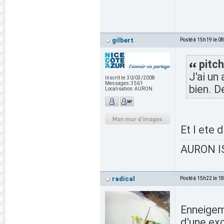
gilbert
Posté à 15h19 le 0
pitch
J'ai un
Inscrit le:
30/03/2008
Messages:
3561
bien. D
Localisation:
AURON
Et l ete 
AURON IS
radical
Posté à 15h22 le 1
Enneigem
d'une ex