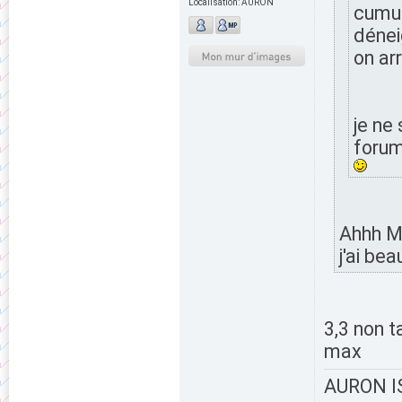
Localisation:
AURON
cumul
déneig
on ar
je ne
forum
Ahhh ME
j'ai be
3,3 non t
max
AURON IS