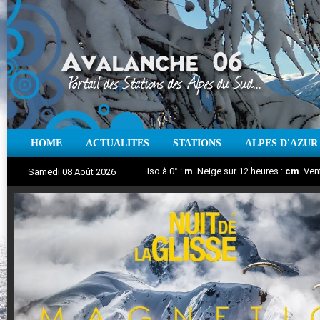
HOME
ACTUALITES
STATIONS
ALPES D'AZUR
Iso à 0° :
m
Neige sur 12 heures :
cm
Vent
Samedi 08 Août 2026
Nuit de la Glisse 2018
Aujourd'hui : T° Min :
Suivez en direct l'actualité des stations
°C
T° Max :
°C
|
Pr