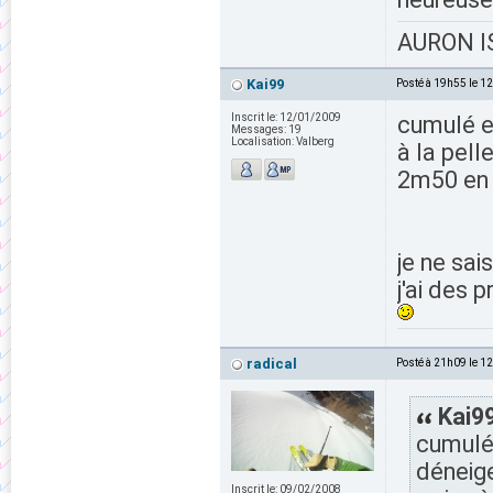
AURON IS
Kai99
Posté à 19h55 le 1
Inscrit le:
12/01/2009
cumulé et
Messages:
19
Localisation:
Valberg
à la pell
2m50 en 
je ne sa
j'ai des 
radical
Posté à 21h09 le 1
Kai99
cumulé 
déneige
Inscrit le:
09/02/2008