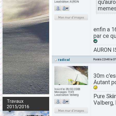
qu'auro
Localisation:
AURON
memes 
enfin a 
par ce q
AURON IS
radical
Posté à 22h48 le 0
30m c'e
Autant po
Inscrit le:
09/02/2008
Messages:
7349
Pure Skii
Localisation:
Valberg
Travaux
Valberg, 
2015/2016