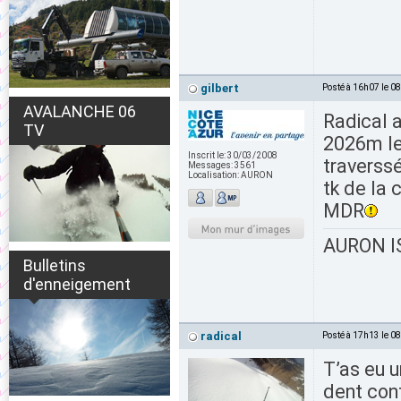
gilbert
Posté à 16h07 le 0
AVALANCHE 06
Radical 
TV
2026m le 
Inscrit le:
30/03/2008
traverss
Messages:
3561
Localisation:
AURON
tk de la 
MDR
AURON IS
Bulletins
d'enneigement
radical
Posté à 17h13 le 0
T’as eu 
dent cont