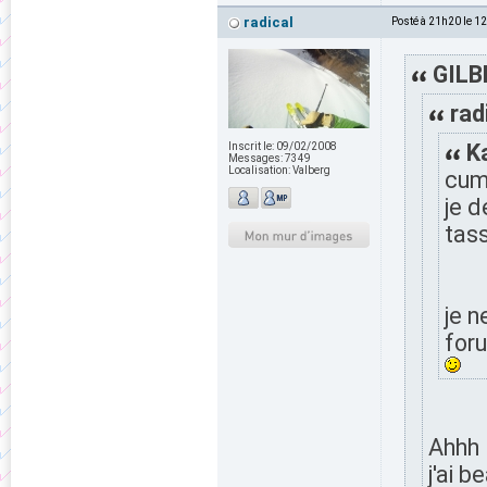
radical
Posté à 21h20 le 1
GILBE
rad
Ka
Inscrit le:
09/02/2008
Messages:
7349
Localisation:
Valberg
cumu
je d
tass
je 
foru
Ahhh 
j'ai 