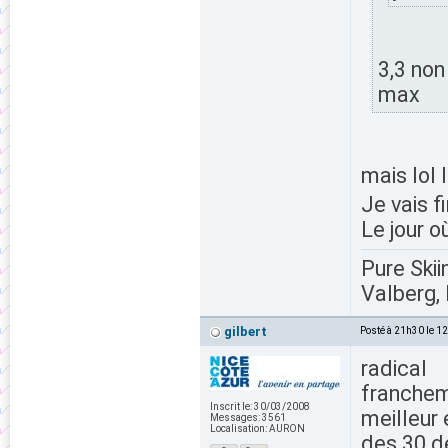
3,3 non
max
mais lol l
Je vais fi
Le jour o
Pure Skii
Valberg, 
gilbert
Posté à 21h30 le 1
radical
francheme
Inscrit le:
30/03/2008
meilleur 
Messages:
3561
Localisation:
AURON
des 30 d