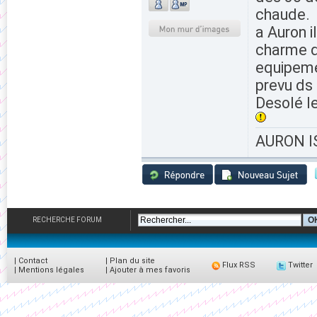
chaude.
a Auron i
charme d
equipeme
prevu ds 
Desolé l
AURON IS
RECHERCHE FORUM
|
Contact
|
Plan du site
Flux RSS
Twitter
|
Mentions légales
|
Ajouter à mes favoris