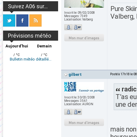
Suivez A06 sur...
Pure Skii
Inscrit le:
09/02/2008
Valberg, 
Messages:
7349
Localisation:
Valberg
Prévisions météo
Aujourd'hui
Demain
/ °C
/ °C
Bulletin météo détaillé...
gilbert
Posté à 17h18 le 0
radic
T’as eu
Inscrit le:
30/03/2008
Messages:
3561
une den
Localisation:
AURON
mais non
heureuse