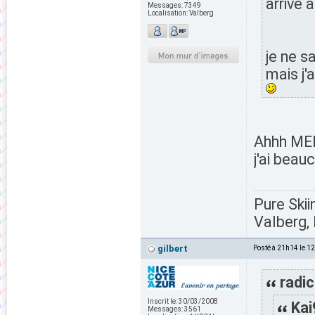
arrive 
Messages:
7349
Localisation:
Valberg
je ne 
mais j'
Ahhh MER
j'ai beau
Pure Skii
Valberg, 
gilbert
Posté à 21h14 le 1
radic
Inscrit le:
30/03/2008
Kai
Messages:
3561