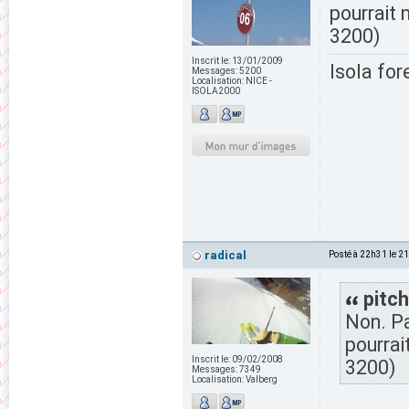
pourrait 
3200)
Inscrit le:
13/01/2009
Isola for
Messages:
5200
Localisation:
NICE -
ISOLA2000
radical
Posté à 22h31 le 2
pitch
Non. Pa
pourrai
Inscrit le:
09/02/2008
3200)
Messages:
7349
Localisation:
Valberg