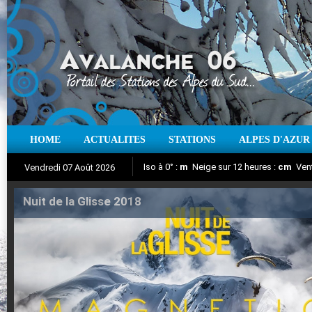
HOME
ACTUALITES
STATIONS
ALPES D'AZUR
Iso à 0° :
m
Neige sur 12 heures :
cm
Vent
Vendredi 07 Août 2026
Nuit de la Glisse 2018
Aujourd'hui : T° Min :
Suivez en direct l'actualité des stations
°C
T° Max :
°C
|
Pr