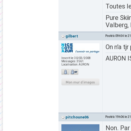
Toutes l
Pure Skii
Valberg, 
gilbert
Posté à 09h54 le 2
On n'a t
AURON IS
Inscrit le:
30/03/2008
Messages:
3561
Localisation:
AURON
pitchoune06
Posté à 19h06 le 2
Non. Par 