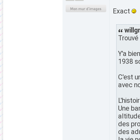
Exact
willg
Trouvé !
Y'a bie
1938 so
C'est u
avec no
L'histoir
Une ban
altitud
des pro
des adu
la vie 