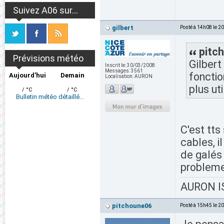
Suivez A06 sur...
gilbert
Posté à 14h08 le 2
pitch
Prévisions météo
Gilbert
Inscrit le:
30/03/2008
Messages:
3561
fonctio
Aujourd'hui
Demain
Localisation:
AURON
plus ut
/ °C
/ °C
Bulletin météo détaillé...
C'est tt
cables, i
de galés 
probleme 
AURON IS
pitchoune06
Posté à 15h45 le 2