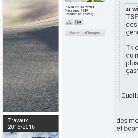
wi
Inscrit le:
09/02/2008
Messages:
7349
Localisation:
Valberg
TSF 
des 
gen
Tk c
du m
plus
gas
Quell
des mec
Travaux
2015/2016
et boom