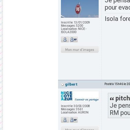
Je pensa
pour evac
Isola for
Inscrit le:
13/01/2009
Messages:
5200
Localisation:
NICE -
ISOLA2000
gilbert
Posté à 15h46 le 2
pitch
Je pens
Inscrit le:
30/03/2008
Messages:
3561
RM pour
Localisation:
AURON