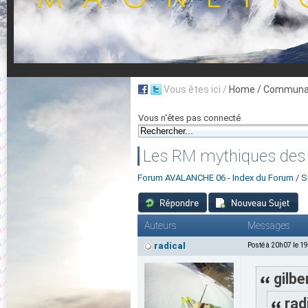
Vous êtes ici /
Home
/ Communau
Vous n'êtes pas connecté
Les RM mythiques des
Forum AVALANCHE 06 - Index du Forum
/
S
Auteurs
Messages
radical
Posté à 20h07 le 1
gilbe
rad