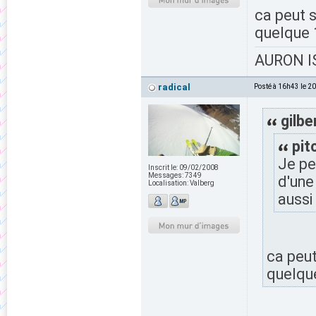
ca peut s
quelque 
AURON IS
radical
Posté à 16h43 le 2
gilbe
pit
Je pe
Inscrit le:
09/02/2008
Messages:
7349
d'une
Localisation:
Valberg
aussi
ca peut
quelque