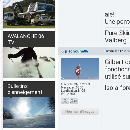
aie!
Une pente
Pure Skii
AVALANCHE 06
Valberg, 
TV
pitchoune06
Posté à 13h12 le 2
Gilbert c
fonctionn
utilisé s
Inscrit le:
13/01/2009
Bulletins
Isola for
Messages:
5200
d'enneigement
Localisation:
NICE -
ISOLA2000