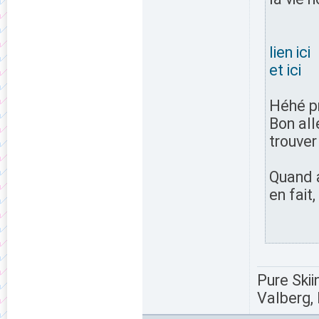
lien ici
et ici
Héhé pr
Bon all
trouver
Quand a
en fait
Pure Skii
Valberg, 