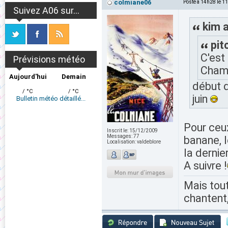
colmiane06
Posté à 14h28 le 1
Suivez A06 sur...
kim a
pit
C'est
Prévisions météo
Cham 
Aujourd'hui
Demain
début d
/ °C
/ °C
juin
Bulletin météo détaillé...
Pour ceux
Inscrit le:
15/12/2009
Messages:
77
banane, l
Localisation:
valdeblore
la dernie
A suivre !
Mais tout
chantent,