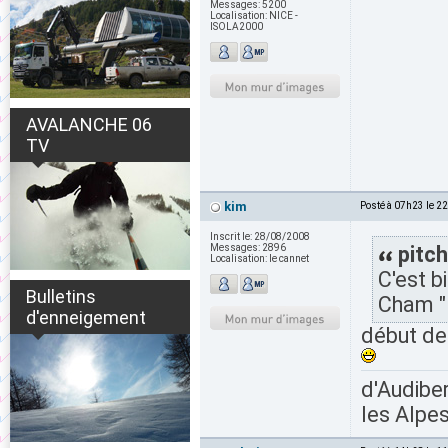
Messages:
5200
Localisation:
NICE -
ISOLA2000
AVALANCHE 06
TV
kim
Posté à 07h23 le 2
Inscrit le:
28/08/2008
Messages:
2896
pitch
Localisation:
le cannet
C'est b
Bulletins
Cham "
d'enneigement
début des
d'Audiber
les Alpes