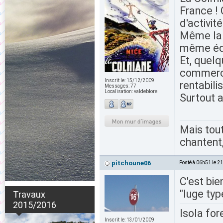
France ! 
d'activité
Même la v
même éq
Et, quelq
commerci
Inscrit le:
15/12/2009
rentabili
Messages:
77
Localisation:
valdeblore
Surtout 
Mais tout
chantent,
pitchoune06
Posté à 06h51 le 2
C'est bie
"luge typ
Travaux
2015/2016
Isola for
Inscrit le:
13/01/2009