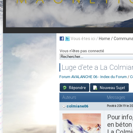
Vous êtes ici /
Home
/ Communau
Vous n'êtes pas connecté
Luge d'ete a La Colmia
Forum AVALANCHE 06 - Index du Forum
/
C
Auteurs
Messages
colmiane06
Posté à 20h19 le 2
Pour inf
en béton 
La Colmia