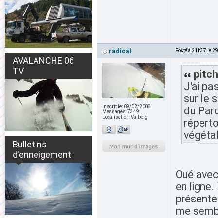
radical
Posté à 21h37 le 2
AVALANCHE 06
TV
pitch
J'ai pa
sur le 
Inscrit le:
09/02/2008
du Parc
Messages:
7349
Localisation:
Valberg
réperto
végéta
Bulletins
d'enneigement
Oué avec 
en ligne.
présente
me sembl