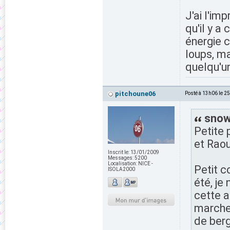
J'ai l'im
qu'il y a
énergie c
loups, ma
quelqu'un
pitchoune06
Posté à 13h06 le 2
snow
Petite 
et Raou
Inscrit le:
13/01/2009
Messages:
5200
Localisation:
NICE -
Petit c
ISOLA2000
été, je
cette a
marcheu
de berg