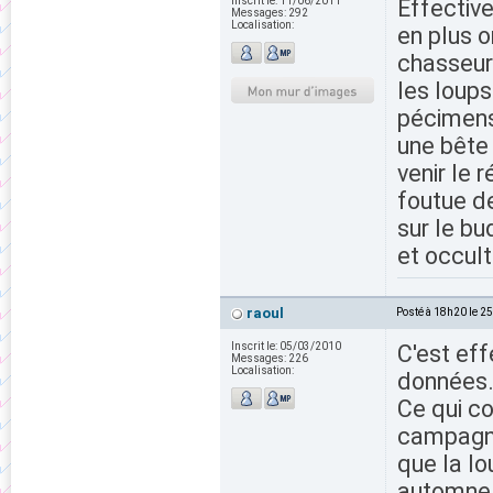
Inscrit le:
11/06/2011
Effectiv
Messages:
292
Localisation:
en plus o
chasseur 
les loups
pécimens)
une bête 
venir le 
foutue de
sur le bu
et occult
raoul
Posté à 18h20 le 2
Inscrit le:
05/03/2010
C'est eff
Messages:
226
Localisation:
données. 
Ce qui co
campagne
que la l
automne (