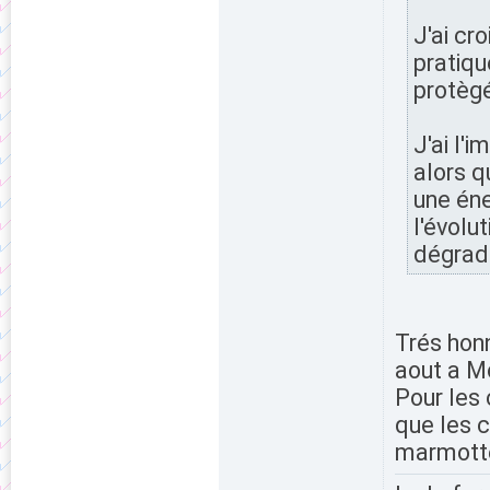
J'ai cr
pratiqu
protèg
J'ai l'
alors q
une éne
l'évolu
dégrade
Trés honn
aout a Mo
Pour les 
que les 
marmottes