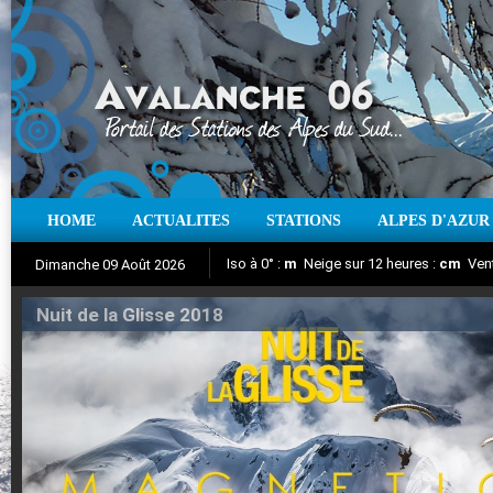
HOME
ACTUALITES
STATIONS
ALPES D'AZUR
Iso à 0° :
m
Neige sur 12 heures :
cm
Vent
Dimanche 09 Août 2026
Nuit de la Glisse 2018
Aujourd'hui : T° Min :
Suivez en direct l'actualité des stations
°C
T° Max :
°C
|
Pr