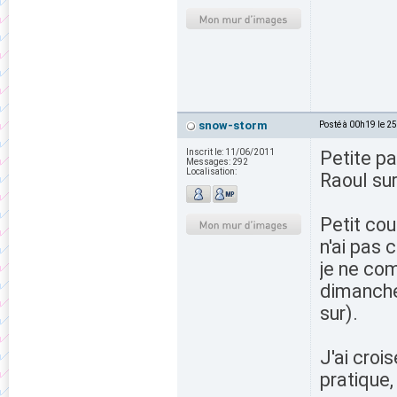
snow-storm
Posté à 00h19 le 2
Inscrit le:
11/06/2011
Petite pa
Messages:
292
Localisation:
Raoul su
Petit cou
n'ai pas 
je ne co
dimanche 
sur).
J'ai croi
pratique,