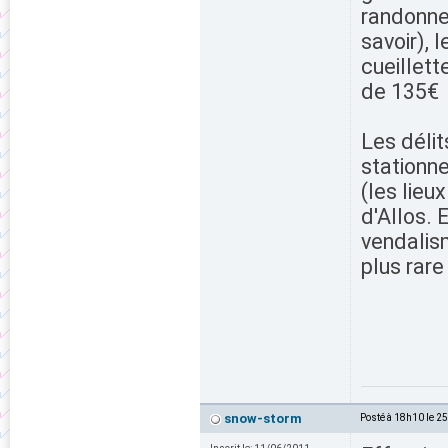
randonnen
savoir), 
cueillett
de 135€
Les délit
stationn
(les lieu
d'Allos. 
vendalism
plus rare
snow-storm
Posté à 18h10 le 2