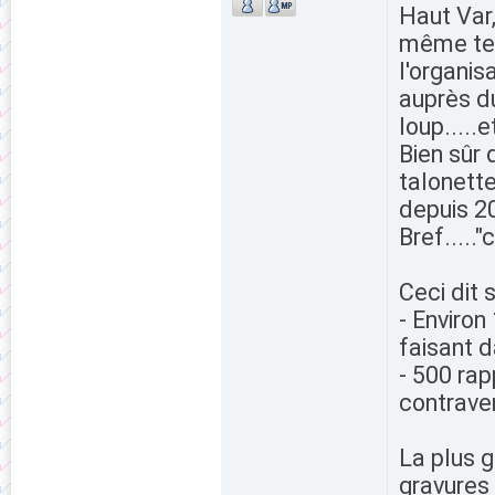
Haut Var,
même tem
l'organis
auprès du
loup.....
Bien sûr 
talonett
depuis 2
Bref.....
Ceci dit s
- Environ
faisant d
- 500 rap
contrave
La plus g
gravures 