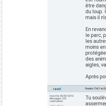
être dang
du loup.
mais il n
En revanc
le parc, 
les autr
moins en
protégée
des anim
aigles, v
Après pou
raoul
Posté à 17h31 le 2
Inscrit le:
05/03/2010
Tu soulè
Messages:
226
Localisation:
assermen