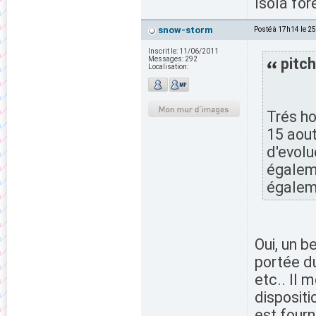
Isola for
snow-storm
Posté à 17h14 le 2
Inscrit le:
11/06/2011
Messages:
292
pitch
Localisation:
Trés ho
15 aout
d'evolu
égalem
égaleme
Oui, un b
portée du
etc.. Il 
dispositi
est fourn