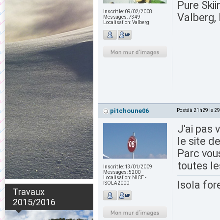
Pure Skii
Inscrit le:
09/02/2008
Valberg, 
Messages:
7349
Localisation:
Valberg
pitchoune06
Posté à 21h29 le 2
J'ai pas 
le site d
Parc vous
toutes l
Inscrit le:
13/01/2009
Messages:
5200
Localisation:
NICE -
Isola for
ISOLA2000
Travaux
2015/2016