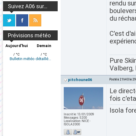
rendu sur
Suivez A06 sur...
boulever
du réchau
C'est d'a
Prévisions météo
expérien
Aujourd'hui
Demain
/ °C
/ °C
Bulletin météo détaillé...
Pure Skii
Valberg, 
pitchoune06
Posté à 21h40 le 2
Le direct
fois c'et
Isola for
Inscrit le:
13/01/2009
Messages:
5200
Localisation:
NICE -
ISOLA2000