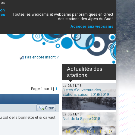
mes
ion
Toutes les webcams et webcams panoramiques en direct
ges
des stations des Alpes du Sud !
|
Accèder aux webcams
Pas encore inscrit ?
Actualités des
stations
Le 26/11/18
Page 1 sur 1 |
1
Dates d'ouverture des
stations saison 2018/2019
Le 06/11/18
u col de la bonnette et si ca vaut
Nuit de la Glisse 2018