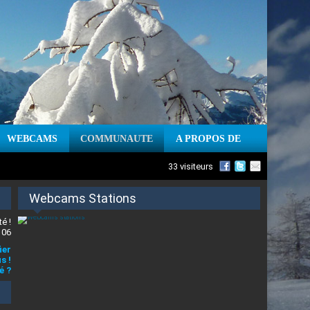
WEBCAMS
COMMUNAUTE
A PROPOS DE
33 visiteurs
Webcams Stations
é !
 06
ier
s !
é ?