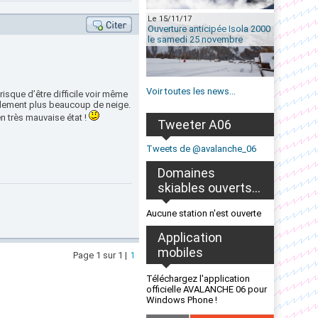
Le 15/11/17
Ouverture anticipée Isola 2000
le samedi 25 novembre
Voir toutes les news...
risque d’être difficile voir même
éralement plus beaucoup de neige.
en très mauvaise état !
Tweeter A06
Tweets de @avalanche_06
Domaines
skiables ouverts...
Aucune station n'est ouverte
Application
mobiles
Page 1 sur 1 |
1
Téléchargez l'application
officielle AVALANCHE 06 pour
Windows Phone !