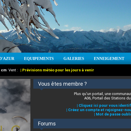
D'AZUR
EQUIPEMENTS
GALERIES
ENNEIGEMENT
:
cm
Vent :
|
Prévisions météo pour les jours à venir
Vous êtes membre ?
Plus qu'un portail, une communaut
A06, Portail des Stations du
|
Cliquez ici pour vous identif
|
Créez un compte et rejoignez-nou
|
Mot de passe oubli
Forums
 stations des Alpes-Maritimes
:
°C
|
Prévisions météo pour les jours à venir
|
Cliquez ici pour en savoir plus