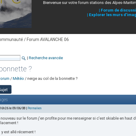
Bienvenue sur votre forum stations des Alpes-Mariti
|
Forum de discuss
|
Explorer les murs d'ima
ommunauté / Forum AVALANCHE 06
|
Recherche avancée
 bonnette ?
Forum
/
Météo
/ neige au col de la bonnette ?
ages
 16h26 le 09/06/08 |
Permalien
, nouveau sur le forum j'en profite pour me renseigner si c'est skiable en haut d
placement !
 y est allé récement !