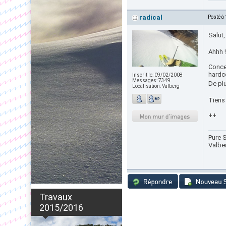
radical
Posté à
Salut,
Ahhh 
Concer
hardco
Inscrit le:
09/02/2008
Messages:
7349
De plu
Localisation:
Valberg
Tiens
++
Pure S
Valbe
Travaux
2015/2016