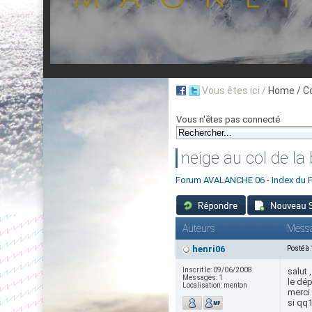
Vous êtes ici /
Home
/ C
Vous n'êtes pas connecté
neige au col de la
Forum AVALANCHE 06 - Index du 
Auteurs
Mess
henri06
Posté à
Inscrit le:
09/06/2008
salut 
Messages:
1
le dé
Localisation:
menton
merci
si qq1