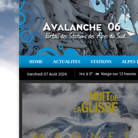
HOME
ACTUALITES
STATIONS
ALPES 
Iso à 0° :
m
Neige sur 12 heures 
Vendredi 07 Août 2026
Nuit de la Glisse 2018
Aujourd'hui : T° Min :
Suivez en direct l'actualité des
°C
T° Max 