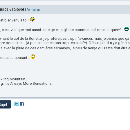
 18h02 le 10/06/08 |
Permalien
 et bienvenu à toi !
!, c’est vrai que moi aussi la neige et la glisse commence à me manquer^^…
nant le col de la Bonette, je préfère pas trop m’avancer, mais je pense que ça 
re pour skier… (À part si t’aimes pas trop tes skis^^). Début juin, il n’y a gén
s avec la pluie de ces dernières semaines, le peu de neige qui reste doit être 
 nous au courant...
kiing Mountain...
rg, It's Always More Sensations!