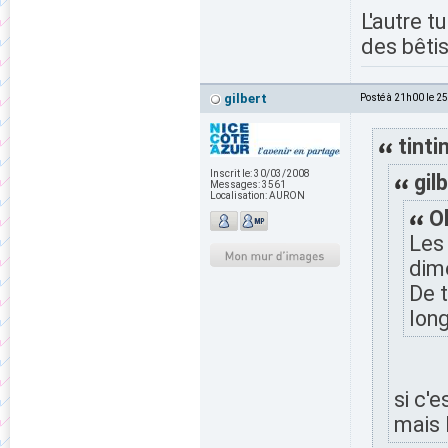
L'autre tu
des bêtis
gilbert
Posté à 21h00 le 2
tintin
Inscrit le:
30/03/2008
gilb
Messages:
3561
Localisation:
AURON
Ol
Les
dim
De t
long
si c'e
mais 