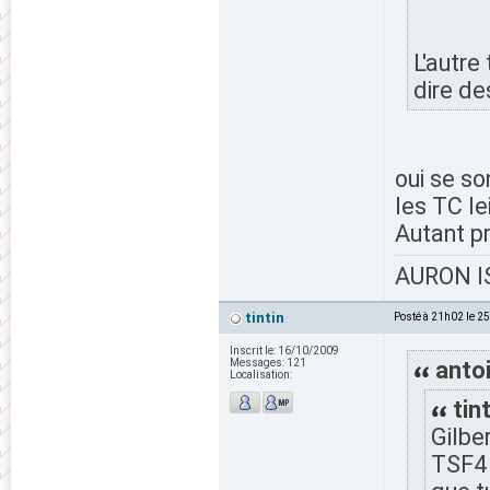
L'autre 
dire de
oui se so
les TC le
Autant p
AURON IS
tintin
Posté à 21h02 le 2
Inscrit le:
16/10/2009
Messages:
121
antoi
Localisation:
tint
Gilbe
TSF4 