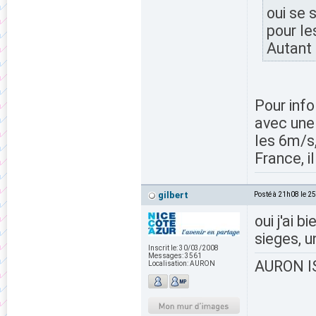
oui se 
pour le
Autant 
Pour info
avec une 
les 6m/s,
France, i
gilbert
Posté à 21h08 le 2
oui j'ai 
sieges, u
Inscrit le:
30/03/2008
Messages:
3561
AURON IS
Localisation:
AURON