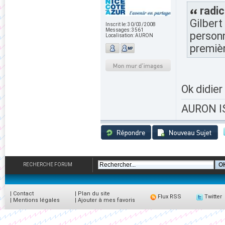
radic
Gilbert
Inscrit le:
30/03/2008
Messages:
3561
personn
Localisation:
AURON
premiè
Ok didier 
AURON IS
RECHERCHE FORUM
|
Contact
|
Plan du site
Flux RSS
Twitter
|
Mentions légales
|
Ajouter à mes favoris