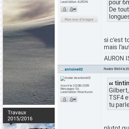
pour 6
Localisation:
AURON
De tout
longues
si c'est t
mais l'au
AURON IS
antoine02
Posté à 18h34 le 2
tintin
Inscrit le:
30/08/2009
Gilbert
Messages:
56
Localisation:
Nice/Auron
TSF4 et
tu parle
Travaux
2015/2016
plutot qu