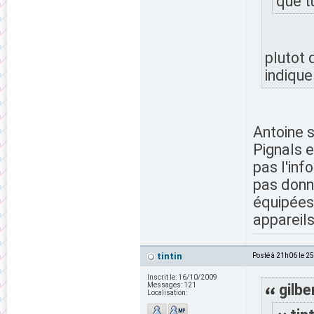
que tu
plutot 
indique
Antoine s
Pignals e
pas l'inf
pas donné
équipées 
appareils
tintin
Posté à 21h06 le 2
Inscrit le:
16/10/2009
Messages:
121
gilbe
Localisation: