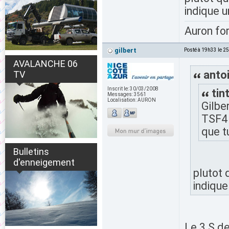
indique u
Auron fo
gilbert
Posté à 19h33 le 2
AVALANCHE 06
antoi
TV
Inscrit le:
30/03/2008
tint
Messages:
3561
Localisation:
AURON
Gilbe
TSF4 
que tu
Bulletins
d'enneigement
plutot 
indique
Le 3 S de