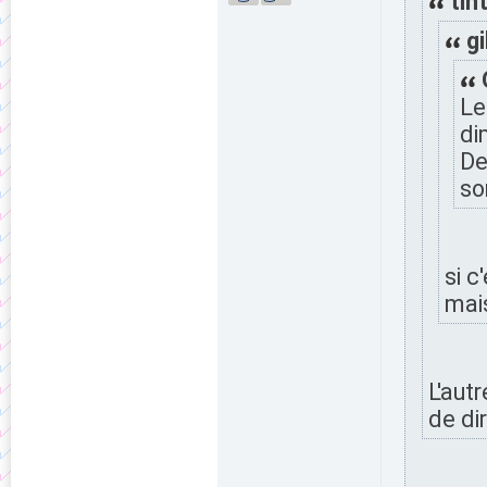
tint
gi
Le
di
De
so
si c
mais
L'autr
de di