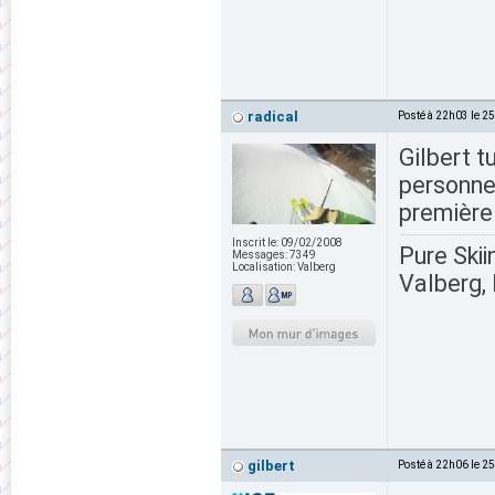
radical
Posté à 22h03 le 2
Gilbert t
personnes
première
Inscrit le:
09/02/2008
Pure Skii
Messages:
7349
Localisation:
Valberg
Valberg, 
gilbert
Posté à 22h06 le 2