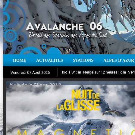
HOME
ACTUALITES
STATIONS
ALPES D'AZUR
Iso à 0° :
m
Neige sur 12 heures :
cm
Vent
Vendredi 07 Août 2026
Nuit de la Glisse 2018
Aujourd'hui : T° Min :
Suivez en direct l'actualité des stations
°C
T° Max :
°C
|
Pr