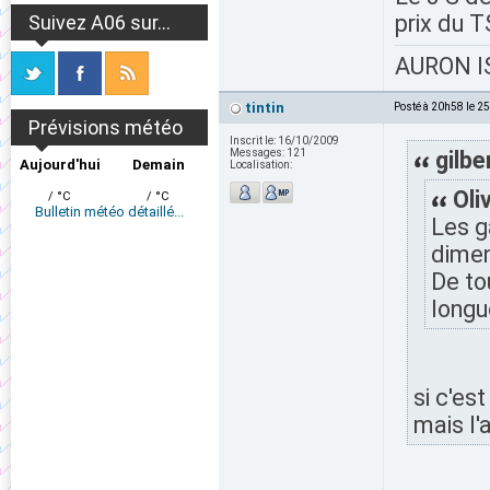
prix du T
Suivez A06 sur...
AURON IS
tintin
Posté à 20h58 le 2
Prévisions météo
Inscrit le:
16/10/2009
Messages:
121
gilbe
Aujourd'hui
Demain
Localisation:
Oli
/ °C
/ °C
Bulletin météo détaillé...
Les g
dimen
De tou
longu
si c'est
mais l'