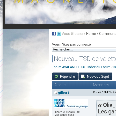
Vous êtes ici /
Home
/ Communau
Vous n'êtes pas connecté
Nouveau TSD de valett
Forum AVALANCHE 06 - Index du Forum
/
I
Auteurs
Messages
gilbert
Posté à 17h47 le 2
Oliv_
Les ga
Inscrit le:
30/03/2008
Messages:
3561