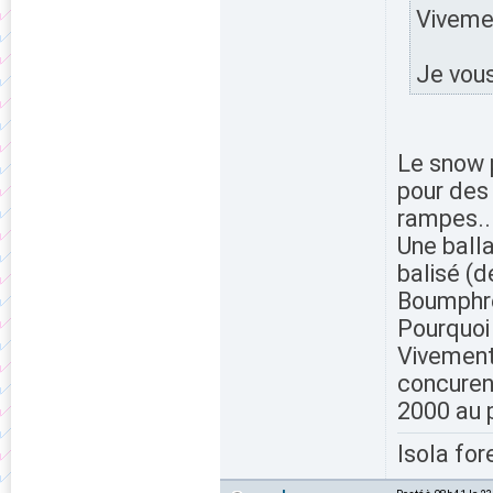
Vivement
Je vous 
Le snow 
pour des 
rampes...
Une ball
balisé (d
Boumphrey
Pourquoi 
Vivement 
concurenc
2000 au 
Isola for