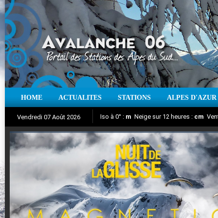
HOME
ACTUALITES
STATIONS
ALPES D'AZUR
Iso à 0° :
m
Neige sur 12 heures :
cm
Vent
Vendredi 07 Août 2026
Nuit de la Glisse 2018
Aujourd'hui : T° Min :
Suivez en direct l'actualité des stations
°C
T° Max :
°C
|
Pr