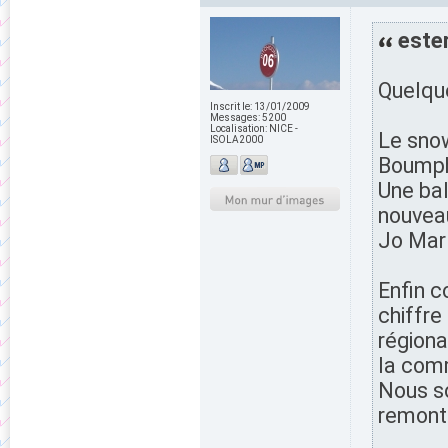
ester
Quelque
Inscrit le:
13/01/2009
Messages:
5200
Localisation:
NICE -
Le snow
ISOLA2000
Boumphr
Une ba
nouvea
Jo Mart
Enfin 
chiffre
régiona
la comm
Nous so
remonté