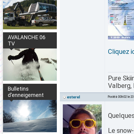
AVALANCHE 06
TV
Cliquez i
Pure Skii
Valberg, 
Bulletins
d'enneigement
esterel
Posté à 00h02 le 2
Quelques 
Le snow-p