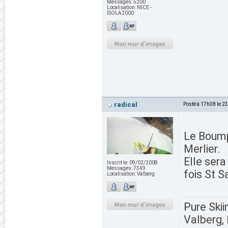
Messages:
5200
Localisation:
NICE -
ISOLA2000
radical
Posté à 17h38 le 2
Le Boumph
Merlier.
Elle sera
Inscrit le:
09/02/2008
Messages:
7349
fois St S
Localisation:
Valberg
Pure Skii
Valberg, 