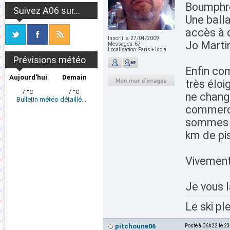
Boumphre
Suivez A06 sur...
Une ball
accès à 
Inscrit le:
27/04/2009
Jo Martin
Messages:
67
Localisation:
Paris + Isola
Prévisions météo
Enfin co
Aujourd'hui
Demain
très éloi
/ °C
/ °C
ne change
Bulletin météo détaillé...
commerci
sommes t
km de pis
Vivement 
Je vous l
Le ski pl
pitchoune06
Posté à 06h22 le 2