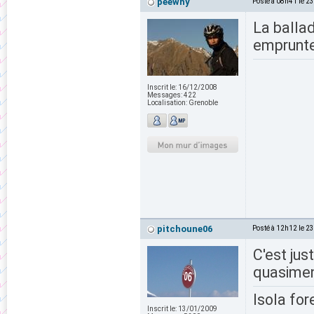
peewhy
Posté à 08h41 le 2
La ballad
emprunte
Inscrit le:
16/12/2008
Messages:
422
Localisation:
Grenoble
pitchoune06
Posté à 12h12 le 2
C'est jus
quasiment
Isola for
Inscrit le:
13/01/2009