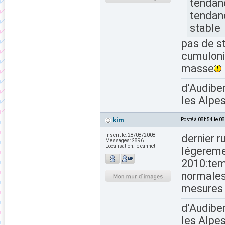
tendanc
tendan
stable
pas de s
cumulonim
masse
d'Audiber
les Alpes
kim
Posté à 08h54 le 0
Inscrit le:
28/08/2008
dernier 
Messages:
2896
Localisation:
le cannet
légeremen
2010:tem
normales
mesures 
d'Audiber
les Alpes