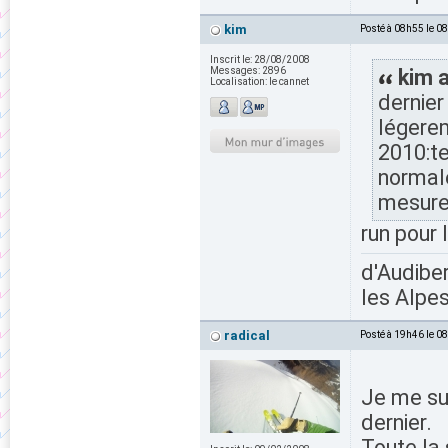
kim
Posté à 08h55 le 0
Inscrit le:
28/08/2008
Messages:
2896
kim a
Localisation:
le cannet
dernier
légerem
2010:te
normal
mesure
run pour 
d'Audiber
les Alpes
radical
Posté à 19h46 le 0
Je me su
dernier.
Toute la 