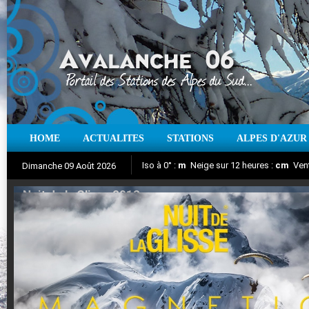
HOME
ACTUALITES
STATIONS
ALPES D'AZUR
Iso à 0° :
m
Neige sur 12 heures :
cm
Vent
Dimanche 09 Août 2026
Nuit de la Glisse 2018
Aujourd'hui : T° Min :
Suivez en direct l'actualité des stations
°C
T° Max :
°C
|
Pr