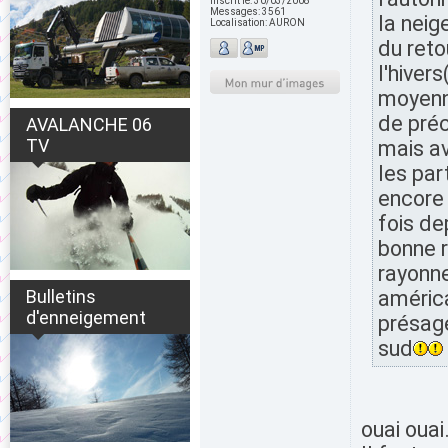
Inscrit le:
30/03/2008
Messages:
3561
la neig
Localisation:
AURON
du reto
l'hiver
moyenne
de préc
AVALANCHE 06
TV
mais av
les par
encore 
fois de
bonne r
rayonne
Bulletins
américa
d'enneigement
présage
sud
ouai ouai.