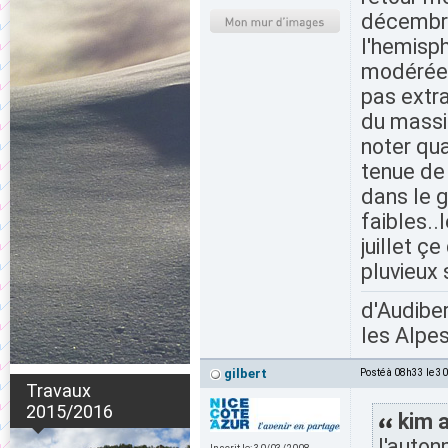
décembre
l'hemisph
modérée
pas extra
du massif
noter qu
tenue de 
dans le g
faibles..
juillet ç
pluvieux 
d'Audiber
les Alpes
gilbert
Posté à 08h33 le 3
Travaux
2015/2016
kim a
l'auton