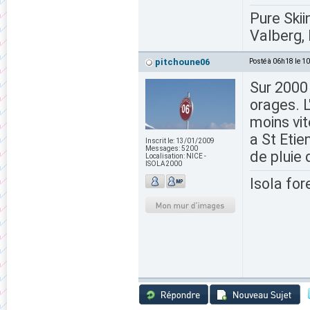
Pure Skii
Valberg, 
pitchoune06
Posté à 06h18 le 1
Sur 2000
orages. L
moins vit
a St Etie
Inscrit le:
13/01/2009
Messages:
5200
de pluie
Localisation:
NICE -
ISOLA2000
Isola for