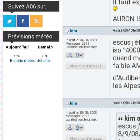
Il faut e
Suivez A06 sur...
AURON IS
kim
Posté à 08h40 le 0
Prévisions météo
Inscrit le:
28/08/2008
escus j'é
Messages:
2896
Aujourd'hui
Demain
Localisation:
le cannet
iso °400
/ °C
/ °C
quand me
Bulletin météo détaillé...
faible A
d'Audiber
les Alpes
kim
Posté à 08h42 le 0
Inscrit le:
28/08/2008
Messages:
2896
kim a
Localisation:
le cannet
escus j
8/9/08/