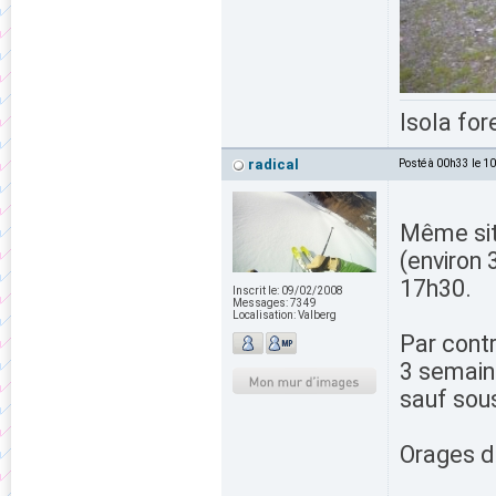
Isola for
radical
Posté à 00h33 le 1
Même sit
(environ 
17h30.
Inscrit le:
09/02/2008
Messages:
7349
Localisation:
Valberg
Par contr
3 semain
sauf sous
Orages de