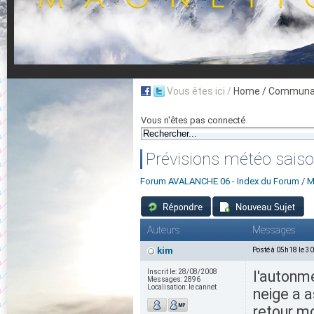
Vous êtes ici /
Home
/ Communau
Vous n'êtes pas connecté
Prévisions météo sais
Forum AVALANCHE 06 - Index du Forum
/
M
Auteurs
Messages
kim
Posté à 05h18 le 3
Inscrit le:
28/08/2008
l'autonme
Messages:
2896
Localisation:
le cannet
neige a a
retour mo