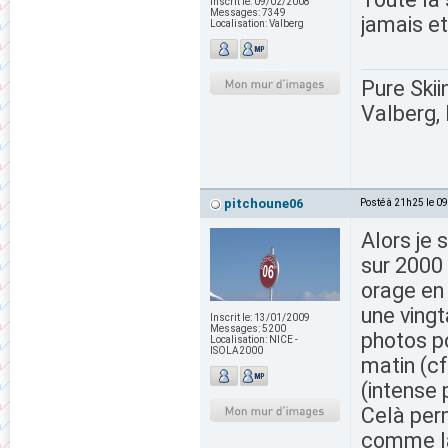
Inscrit le:
09/02/2008
Messages:
7349
jamais et
Localisation:
Valberg
Pure Skii
Valberg, 
pitchoune06
Posté à 21h25 le 0
Alors je 
sur 2000 
orage en 
une vingt
Inscrit le:
13/01/2009
Messages:
5200
photos p
Localisation:
NICE -
ISOLA2000
matin (c
(intense
Celà per
comme la