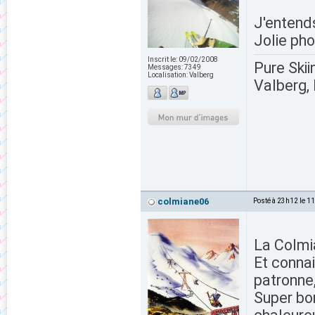
J'entends
Jolie pho
Inscrit le:
09/02/2008
Pure Skii
Messages:
7349
Localisation:
Valberg
Valberg, 
colmiane06
Posté à 23h12 le 1
La Colmi
Et connai
patronne,
Super bon