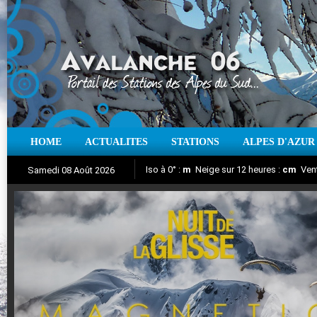
HOME
ACTUALITES
STATIONS
ALPES D'AZUR
Iso à 0° :
m
Neige sur 12 heures :
cm
Vent
Samedi 08 Août 2026
Nuit de la Glisse 2018
Aujourd'hui : T° Min :
Suivez en direct l'actualité des stations
°C
T° Max :
°C
|
Pr