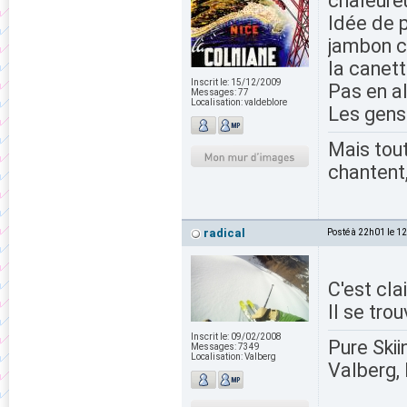
chaleureu
Idée de 
jambon c
la canett
Inscrit le:
15/12/2009
Pas en al
Messages:
77
Localisation:
valdeblore
Les gens 
Mais tout
chantent,
radical
Posté à 22h01 le 1
C'est cla
Il se tr
Inscrit le:
09/02/2008
Pure Skii
Messages:
7349
Localisation:
Valberg
Valberg, 