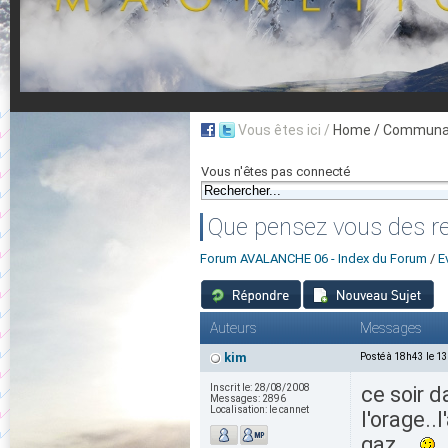
Vous êtes ici /
Home
/ Communau
Vous n'êtes pas connecté
Que pensez vous des re
Forum AVALANCHE 06 - Index du Forum
/
E
Auteurs
Messages
kim
Posté à 18h43 le 1
Inscrit le:
28/08/2008
ce soir d
Messages:
2896
Localisation:
le cannet
l'orage..
gaz....