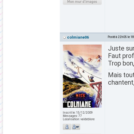
colmiane06
Posté à 22h05 le 1
Juste sur
Faut prof
Trop bon
Mais tout
chantent,
Inscrit le:
15/12/2009
Messages:
77
Localisation:
valdeblore