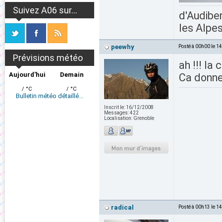
Suivez A06 sur...
d'Audiber
les Alpes
peewhy
Posté à 00h00 le 1
Prévisions météo
ah !!! la
Aujourd'hui
Demain
Ca donne
/ °C
/ °C
Bulletin météo détaillé...
Inscrit le:
16/12/2008
Messages:
422
Localisation:
Grenoble
radical
Posté à 00h13 le 1