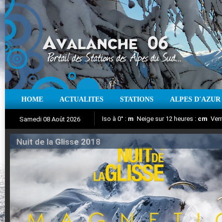
HOME
ACTUALITES
STATIONS
ALPES D'AZUR
Iso à 0° :
m
Neige sur 12 heures :
cm
Vent
Samedi 08 Août 2026
Nuit de la Glisse 2018
Aujourd'hui : T° Min :
Suivez en direct l'actualité des stations
°C
T° Max :
°C
|
Pr