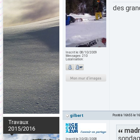
des grand
Inscrit le:
08/10/2009
Messages:
210
Localisation:
gilbert
Posté à 16h55 le 1
Travaux
2015/2016
madm
sondage
Inscrit le:
30/03/2008