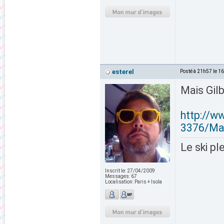
esterel
Posté à 21h57 le 1
Mais Gilb
http://w
3376/Mar
Le ski pl
Inscrit le:
27/04/2009
Messages:
67
Localisation:
Paris + Isola