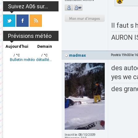
Suivez A06 sur...
Il faut s
Prévisions météo
AURON IS
Aujourd'hui
Demain
madmax
/ °C
/ °C
Posté à 19h00 le 1
Bulletin météo détaillé...
des auto
yes we c
des grand
Inscrit le:
08/10/2009