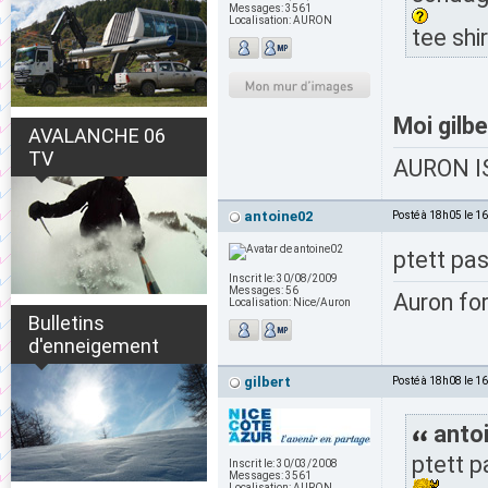
Messages:
3561
Localisation:
AURON
tee shi
Moi gilber
AVALANCHE 06
TV
AURON IS
antoine02
Posté à 18h05 le 1
ptett pas
Inscrit le:
30/08/2009
Messages:
56
Auron fo
Localisation:
Nice/Auron
Bulletins
d'enneigement
gilbert
Posté à 18h08 le 1
antoi
ptett p
Inscrit le:
30/03/2008
Messages:
3561
Localisation:
AURON