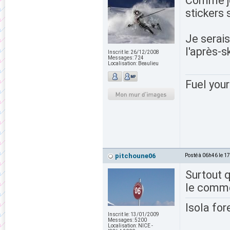
Comme je
stickers 
Je serai
l'après-sk
Inscrit le:
26/12/2008
Messages:
724
Localisation:
Beaulieu
Fuel your
pitchoune06
Posté à 06h46 le 1
Surtout 
le comme
Isola for
Inscrit le:
13/01/2009
Messages:
5200
Localisation:
NICE -