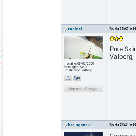
radical
Posté à 22h07 le 1
Pure Skii
Valberg, 
Inscrit le:
09/02/2008
Messages:
7349
Localisation:
Valberg
berluganski
Posté à 23h24 le 1