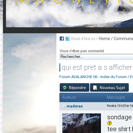
Vous êtes ici /
Home
/ Communau
Vous n'êtes pas connecté
qui est pret a s affiche
Forum AVALANCHE 06 - Index du Forum
/
E
Auteurs
Messages
madmax
Posté à 13h20 le 1
sondage p
tee shirt