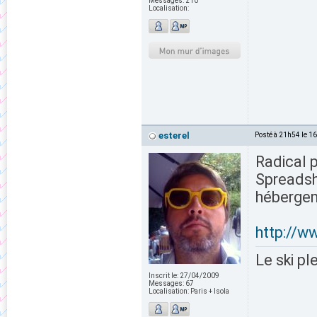
Messages:
210
Localisation:
esterel
Posté à 21h54 le 1
Radical 
Spreadsh
héberge
http://w
Le ski pl
Inscrit le:
27/04/2009
Messages:
67
Localisation:
Paris + Isola