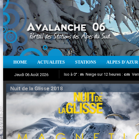
HOME
ACTUALITES
STATIONS
ALPES D'AZUR
Iso à 0° :
m
Neige sur 12 heures :
cm
Vent
Jeudi 06 Août 2026
Nuit de la Glisse 2018
Aujourd'hui : T° Min :
Suivez en direct l'actualité des stations
°C
T° Max :
°C
|
Pr