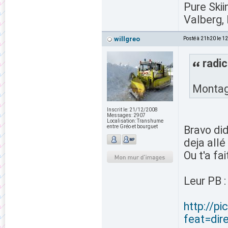
Pure Skii
Valberg, 
willgreo
Posté à 21h20 le 1
radic
Montagn
Inscrit le:
21/12/2008
Messages:
2907
Localisation:
Transhume
entre Gréo et bourguet
Bravo did
deja allé
Ou t'a fa
Leur PB :
http://p
feat=dire