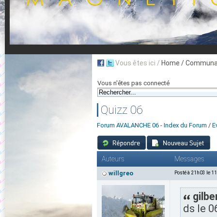
Vous êtes ici /
Home
/ Communau
Vous n'êtes pas connecté
Quizz 06
Forum AVALANCHE 06 - Index du Forum
/
E
Auteurs
Messages
willgreo
Posté à 21h03 le 1
gilbe
ds le 0