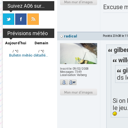
Suivez A06 sur...
Excuse mo
Prévisions météo
radical
Posté à 23h08 le 1
Aujourd'hui
Demain
gilbe
/ °C
/ °C
Bulletin météo détaillé...
wil
gi
Inscrit le:
09/02/2008
Messages:
7349
Localisation:
Valberg
ds l
Si on
le jeu.