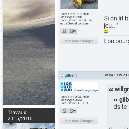
Inscrit le:
21/12/2008
Si on lit
Messages:
2907
Localisation:
Transhume
entre Gréo et bourguet
jeu..."
Lou bour
gilbert
Posté à 21h39 le 1
willg
Inscrit le:
30/03/2008
gilb
Messages:
3561
Localisation:
AURON
ds le
Travaux
2015/2016