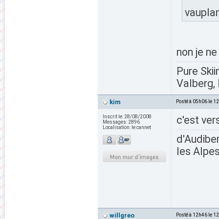
vaupla
non je ne
Pure Skii
Valberg, 
kim
Posté à 05h06 le 1
Inscrit le:
28/08/2008
c'est ver
Messages:
2896
Localisation:
le cannet
d'Audiber
les Alpes
willgreo
Posté à 12h46 le 1