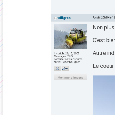
willgreo
Posté à 20h39 le 1
Non plus
C'est bie
Autre ind
Inscrit le:
21/12/2008
Messages:
2907
Localisation:
Transhume
entre Gréo et bourguet
Le coeur 