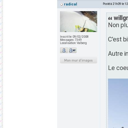
radical
Posté à 21h09 le 1
willg
Non plu
Inscrit le:
09/02/2008
C'est b
Messages:
7349
Localisation:
Valberg
Autre i
Le coeu