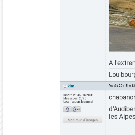
A l'extr
Lou bour
kim
Posté à 20h15 le 1
Inscrit le:
28/08/2008
chabano
Messages:
2896
Localisation:
le cannet
d'Audiber
les Alpes