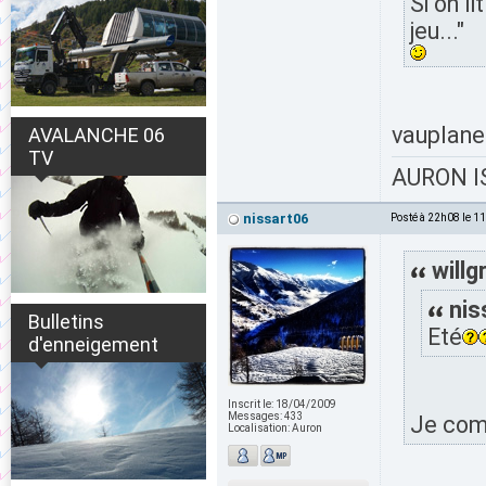
Si on l
jeu..."
vauplane
AVALANCHE 06
TV
AURON IS
nissart06
Posté à 22h08 le 1
willg
nis
Bulletins
Eté
d'enneigement
Inscrit le:
18/04/2009
Messages:
433
Je com
Localisation:
Auron