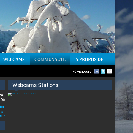
WEBCAMS
COMMUNAUTE
A PROPOS DE
70 visiteurs
Webcams Stations
é !
 06
ier
s !
é ?