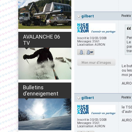
gilbert
Posté à
AVALANCHE 06
Per
Inscrit le:
30/03/2008
TV
Messages:
3561
Le 
Localisation:
AURON
pas
tra
Le but
ou les 
moi j
AURON
Bulletins
d'enneigement
gilbert
Posté à
le TS
d'aut
AURON
Inscrit le:
30/03/2008
Messages:
3561
Localisation:
AURON