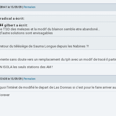
 08h41 le 15/09/09 |
Permalien
radical a écrit:
gilbert a écrit:
le TSD des melezes et la modif du blainon semble etre abandoné...
d'autre solutions sont envisagables
retour du télésiège de Sauma Longue depuis les Nabines ?!
riente sans doute vers un remplacement du tph avec un modif de tracé il partir
 ISOLA les seuls stations des AM !
 13h38 le 15/09/09 |
Permalien
quoi l'intéret de modifié le depart de Las Donnas si c'est pour le faire arriver
forever