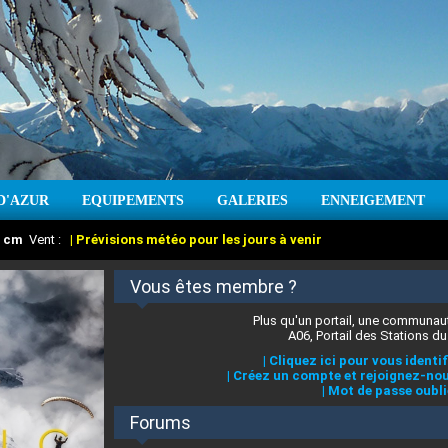
D'AZUR
EQUIPEMENTS
GALERIES
ENNEIGEMENT
:
cm
Vent :
|
Prévisions météo pour les jours à venir
Vous êtes membre ?
Plus qu'un portail, une communaut
A06, Portail des Stations du
|
Cliquez ici pour vous identif
|
Créez un compte et rejoignez-nou
|
Mot de passe oubli
Forums
 stations des Alpes-Maritimes
:
°C
|
Prévisions météo pour les jours à venir
|
Cliquez ici pour en savoir plus