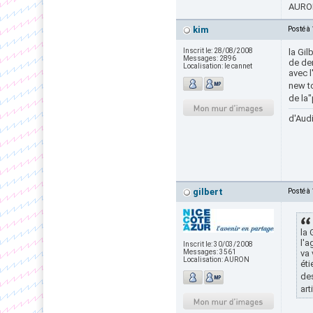
AURON
kim
Posté à
Inscrit le:
28/08/2008
la Gil
Messages:
2896
de dem
Localisation:
le cannet
avec l
new tc
de la"
d'Audi
gilbert
Posté à
la 
l'a
Inscrit le:
30/03/2008
Messages:
3561
va 
Localisation:
AURON
éti
des
art