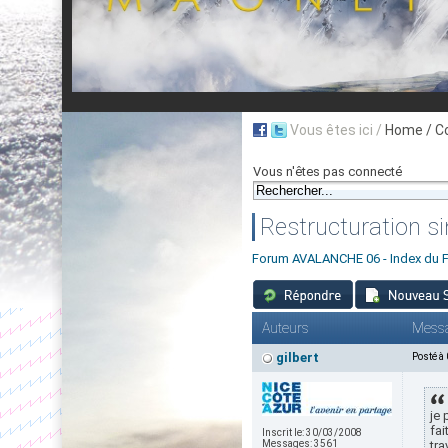
Vous êtes ici /
Home
/ C
Vous n'êtes pas connecté
Restructuration s
Forum AVALANCHE 06 - Index du 
Auteurs
Mess
gilbert
Posté à
je 
fai
Inscrit le:
30/03/2008
Messages:
3561
tr