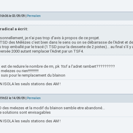
 16h06 le 03/09/09 |
Permalien
radical a écrit:
sonnellement, je n'ai pas trop d'avis à propos de ce projet.
TSD des Mélèzes c'est bien dans le sens ou on se débarrasse de l'Adret et des
 trop emballé par le tracé (1 TSD pour la desserte de 2 pistes)... au final s'il y
versée 2000 autant remplacer l'Adret par un TSF4.
 est de reduire le nombre de rm, pk 1tsf a l'adret rambert?????????
melezes ou rien!!!!!!!!!!!!
e suis pour le remplacement du blainon
 ISOLA les seuls stations des AM !
 19h53 le 14/09/09 |
Permalien
D des melezes et la modif du blainon semble etre abandoné...
re solutions sont envisagables
 ISOLA les seuls stations des AM !