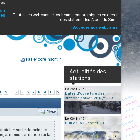
mes
ion
Toutes les webcams et webcams panoramiques en direct
ges
des stations des Alpes du Sud !
|
Accèder aux webcams
Pas encore inscrit ?
Actualités des
stations
Le 26/11/18
1
2
3
4
5
6
7
8
9
10
>
Dates d'ouverture des
stations saison 2018/2019
Le 06/11/18
Nuit de la Glisse 2018
ispatcher sur le domaine ca
me)et moins de monde sur la