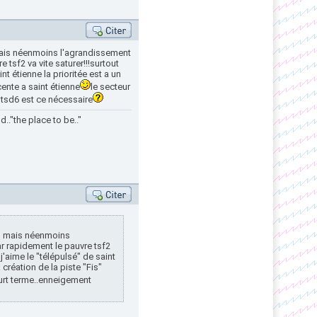
, mais néenmoins l'agrandissement
tsf2 va vite saturer!!!surtout
nt étienne la prioritée est a un
ente a saint étienne
le secteur
n tsd6 est ce nécessaire
.."the place to be.."
!!, mais néenmoins
r rapidement le pauvre tsf2
j'aime le "télépulsé" de saint
création de la piste "Fis"
ourt terme..enneigement