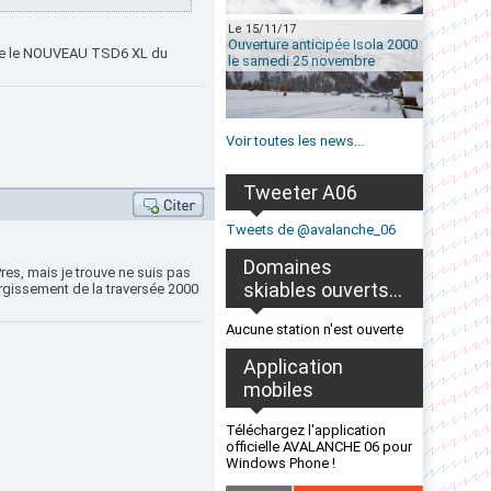
Le 15/11/17
Ouverture anticipée Isola 2000
maine le NOUVEAU TSD6 XL du
le samedi 25 novembre
Voir toutes les news...
Tweeter A06
Tweets de @avalanche_06
Domaines
es, mais je trouve ne suis pas
skiables ouverts...
largissement de la traversée 2000
Aucune station n'est ouverte
Application
mobiles
Téléchargez l'application
officielle AVALANCHE 06 pour
Windows Phone !