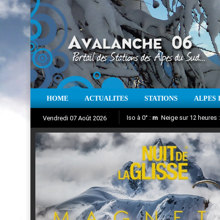
HOME
ACTUALITES
STATIONS
ALPES 
Iso à 0° :
m
Neige sur 12 heures 
Vendredi 07 Août 2026
Nuit de la Glisse 2018
Aujourd'hui : T° Min :
Suivez en direct l'actualité des
°C
T° Max 