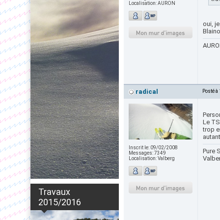
Localisation:
AURON
oui, j
Blain
AURON
radical
Posté à
Person
Le TSD
trop e
autant
Inscrit le:
09/02/2008
Pure S
Messages:
7349
Valbe
Localisation:
Valberg
Travaux
2015/2016