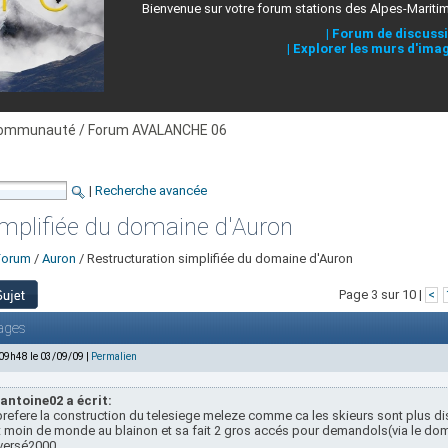
Bienvenue sur votre forum stations des Alpes-Mariti
|
Forum de discuss
|
Explorer les murs d'ima
ommunauté / Forum AVALANCHE 06
|
Recherche avancée
implifiée du domaine d'Auron
Forum
/
Auron
/ Restructuration simplifiée du domaine d'Auron
Page 3 sur 10 |
<
ages
 09h48 le 03/09/09 |
Permalien
antoine02 a écrit:
prefere la construction du telesiege meleze comme ca les skieurs sont plus d
t moin de monde au blainon et sa fait 2 gros accés pour demandols(via le do
aversé2000