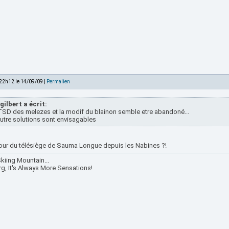
 22h12 le 14/09/09 |
Permalien
gilbert a écrit:
TSD des melezes et la modif du blainon semble etre abandoné...
utre solutions sont envisagables
tour du télésiège de Sauma Longue depuis les Nabines ?!
kiing Mountain...
rg, It's Always More Sensations!