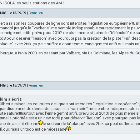
 ISOLA les seuls stations des AM !
 14h31 le 15/09/09 |
Permalien
bert a raison les coupures de ligne sont interdites "legislation européenne"!!
andol jusqu'a la "vacherie" me semble indispensable car rapidement le pauvre 
'enneigemnt artifi. prévu pour 2010! de plus meme si j'aime le "télépulsé" de sai
d8 pour déservir "lieuson" avec pourquoi pas la création de la piste "Fis" desc
plaque" avec 2tsk ça peut suffire a court terme..enneigement artifi.oui! mais u
bergue..à Isola 2000, en passant par Valberg, via La Colmiane, les Alpes du Sud
 14h43 le 15/09/09 |
Permalien
kim a écrit:
Gilbert a raison les coupures de ligne sont interdites "legislation européenne"
grandissement de demandol jusqu'a la "vacherie" me semble indispensable ca
vite saturer!!!surtout avec l'enneigemnt artifi. prévu pour 2010! de plus meme si 
enne la prioritée est a un new tcd8 pour déservir "lieuson" avec pourquoi pas la 
cente a saint étienne
le secteur de la"plaque" avec 2tsk ça peut suffire a c
ifi.oui! mais un tsd6 est ce nécessaire