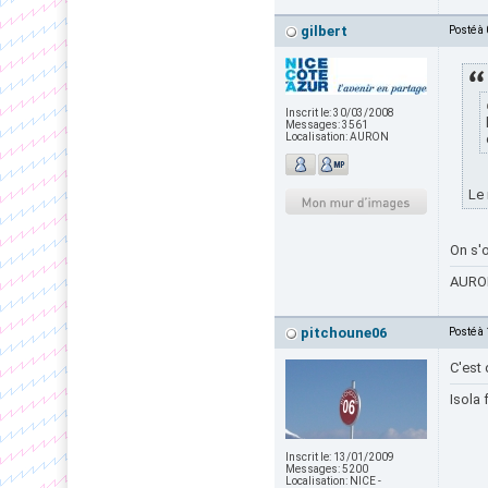
gilbert
Posté à
Inscrit le:
30/03/2008
Messages:
3561
Localisation:
AURON
Le 
On s'o
AURON
pitchoune06
Posté à
C'est 
Isola 
Inscrit le:
13/01/2009
Messages:
5200
Localisation:
NICE -