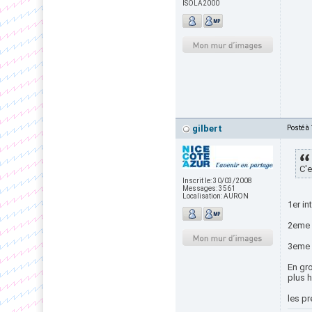
ISOLA2000
gilbert
Posté à
C'e
Inscrit le:
30/03/2008
Messages:
3561
Localisation:
AURON
1er in
2eme 
3eme i
En gro
plus h
les pr