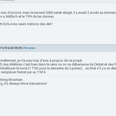
e suis d'accord, mais la travesé 2000 serait elargit, il y aurait 2 accés au do
on a 3600s/h et le TPH de las donnas
 ISOLA les seuls stations des AM !
 11h18 le 03/09/09 |
Permalien
nellement, je n'ai pas trop d'avis à propos de ce projet.
 des Mélèzes c'est bien dans le sens ou on se débarrasse de l'Adret et des Pr
mballé par le tracé (1 TSD pour la desserte de 2 pistes)... au final s'il y a un é
 remplacer l'Adret par un TSF4.
kiing Mountain...
rg, It's Always More Sensations!