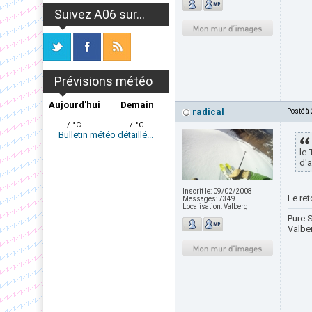
Suivez A06 sur...
Prévisions météo
Aujourd'hui
Demain
radical
Posté à
/ °C
/ °C
Bulletin météo détaillé...
le 
d'a
Inscrit le:
09/02/2008
Le re
Messages:
7349
Localisation:
Valberg
Pure S
Valbe