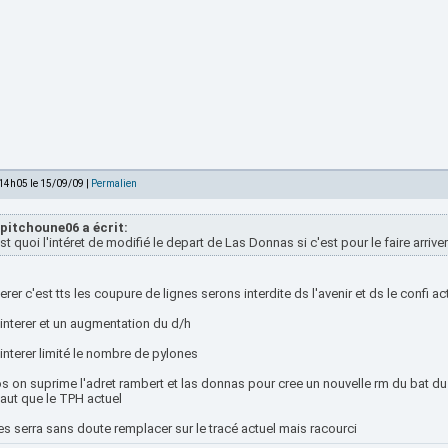
 14h05 le 15/09/09 |
Permalien
pitchoune06 a écrit:
st quoi l'intéret de modifié le depart de Las Donnas si c'est pour le faire arri
terer c'est tts les coupure de lignes serons interdite ds l'avenir et ds le confi actu
interer et un augmentation du d/h
nterer limité le nombre de pylones
s on suprime l'adret rambert et las donnas pour cree un nouvelle rm du bat du 
aut que le TPH actuel
es serra sans doute remplacer sur le tracé actuel mais racourci