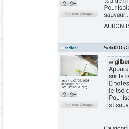
tsd de m
Pour isol
sauveur..
AURON IS
radical
Posté à 13h56 le 0
gilbe
Apparam
sur la 
Inscrit le:
09/02/2008
L'ipote
Messages:
7349
Localisation:
Valberg
le tsd 
Pour is
st sauv
Ça signi