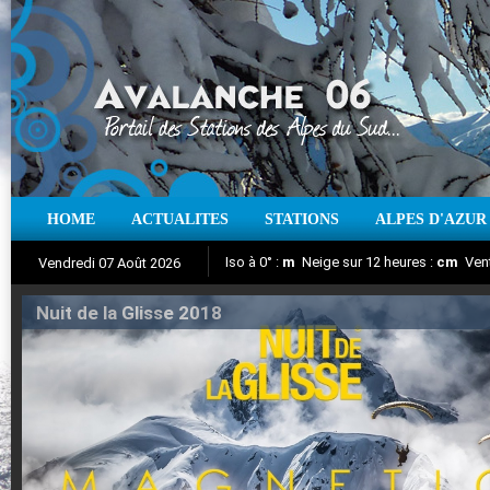
HOME
ACTUALITES
STATIONS
ALPES D'AZUR
Iso à 0° :
m
Neige sur 12 heures :
cm
Vent
Vendredi 07 Août 2026
Nuit de la Glisse 2018
Aujourd'hui : T° Min :
Suivez en direct l'actualité des stations
°C
T° Max :
°C
|
Pr