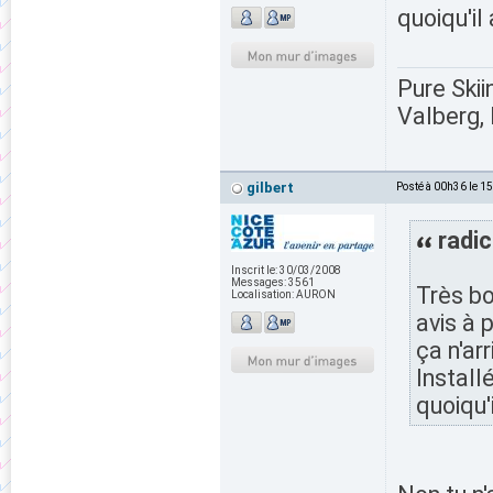
quoiqu'il 
Pure Skii
Valberg, 
gilbert
Posté à 00h36 le 1
radic
Inscrit le:
30/03/2008
Messages:
3561
Très bo
Localisation:
AURON
avis à 
ça n'arr
Install
quoiqu'i