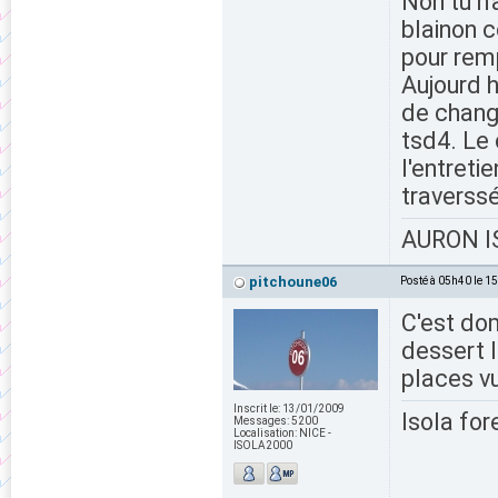
Non tu n'
blainon c
pour remp
Aujourd h
de change
tsd4. Le 
l'entreti
traverssé
AURON IS
pitchoune06
Posté à 05h40 le 1
C'est do
dessert l
places vu
Inscrit le:
13/01/2009
Isola for
Messages:
5200
Localisation:
NICE -
ISOLA2000