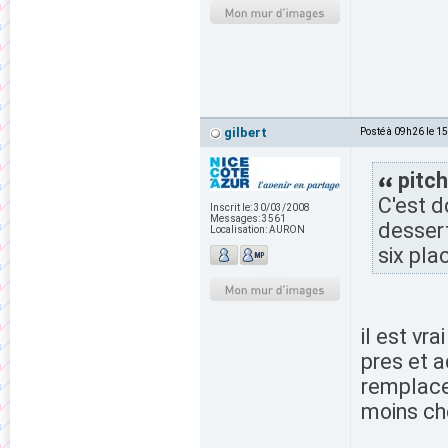
gilbert
Posté à 09h26 le 1
pitch
C'est 
Inscrit le:
30/03/2008
Messages:
3561
dessert
Localisation:
AURON
six pla
il est vr
pres et a
remplace
moins che