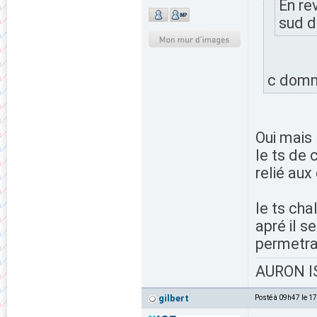
En re
sud d
c domma
Oui mais 
le ts de 
relié aux
le ts cha
apré il 
permetra
AURON IS
gilbert
Posté à 09h47 le 1