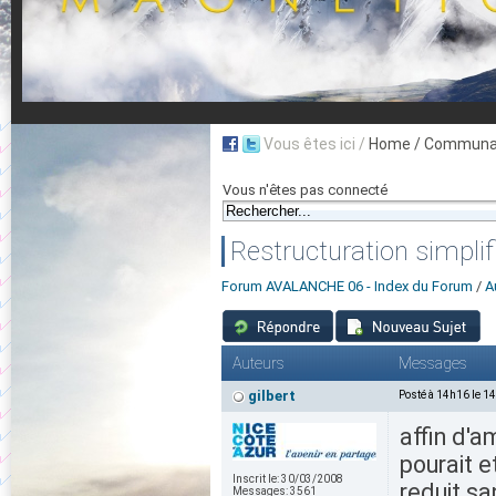
Vous êtes ici /
Home
/ Communau
Vous n'êtes pas connecté
Restructuration simpli
Forum AVALANCHE 06 - Index du Forum
/
A
Auteurs
Messages
gilbert
Posté à 14h16 le 1
affin d'a
pourait e
Inscrit le:
30/03/2008
reduit sa
Messages:
3561