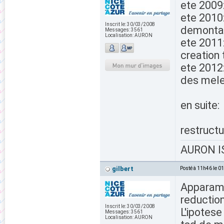
ete 2009:
ete 2010:
Inscrit le:
30/03/2008
demontag
Messages:
3561
Localisation:
AURON
ete 2011:
creation
ete 2012:
des mel
en suite:
restructu
AURON IS
gilbert
Posté à 11h46 le 0
Apparamen
reductio
Inscrit le:
30/03/2008
L'ipotese
Messages:
3561
Localisation:
AURON