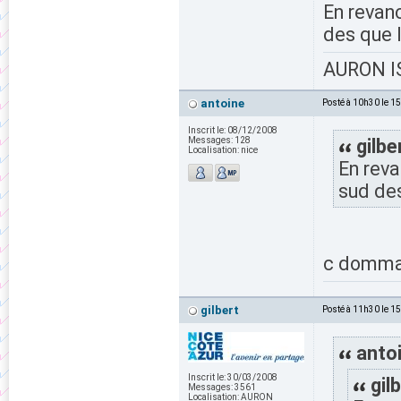
En revan
des que l
AURON IS
antoine
Posté à 10h30 le 1
Inscrit le:
08/12/2008
Messages:
128
gilbe
Localisation:
nice
En reva
sud des
c dommag
gilbert
Posté à 11h30 le 1
antoi
Inscrit le:
30/03/2008
gilb
Messages:
3561
Localisation:
AURON