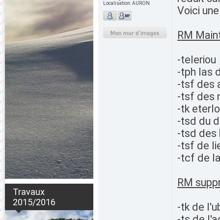
Localisation:
AURON
Voici une
RM Mainte
-teleriou
-tph las
-tsf des 
-tsf des 
-tk eterl
-tsd du 
-tsd des 
-tsf de l
-tcf de l
RM suppr
Travaux
2015/2016
-tk de l'
-ts de l'