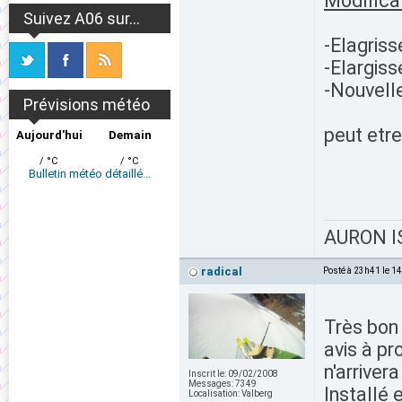
Modificat
Suivez A06 sur...
-Elagris
-Elargis
-Nouvelle
Prévisions météo
peut etre
Aujourd'hui
Demain
/ °C
/ °C
Bulletin météo détaillé...
AURON IS
radical
Posté à 23h41 le 1
Très bon 
avis à p
n'arrivera
Inscrit le:
09/02/2008
Messages:
7349
Installé
Localisation:
Valberg