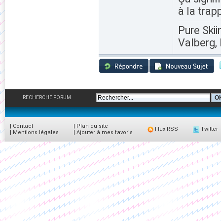
à la trap
Pure Skii
Valberg, 
RECHERCHE FORUM
|
Contact
|
Plan du site
Flux RSS
Twitter
|
Mentions légales
|
Ajouter à mes favoris