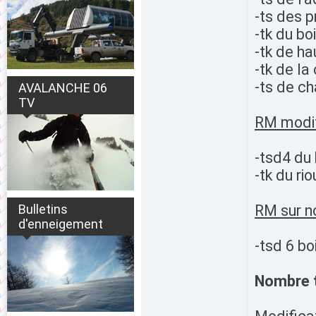
-ts des p
-tk du bo
-tk de ha
-tk de l
-ts de ch
AVALANCHE 06
TV
RM modif
-tsd4 du
-tk du ri
Bulletins
RM sur n
d'enneigement
-tsd 6 b
Nombre to