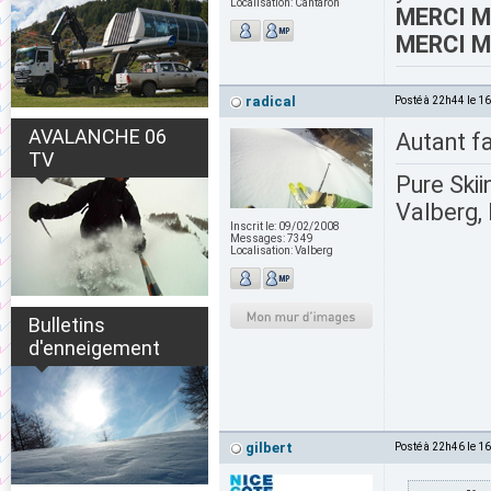
Localisation:
Cantaron
MERCI M.
MERCI M.
radical
Posté à 22h44 le 1
AVALANCHE 06
Autant f
TV
Pure Skii
Valberg, 
Inscrit le:
09/02/2008
Messages:
7349
Localisation:
Valberg
Bulletins
d'enneigement
gilbert
Posté à 22h46 le 1