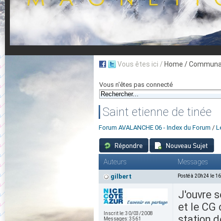
Vous êtes ici /
Home
/ Communau
Vous n'êtes pas connecté
Saint etienne de tinée
Forum AVALANCHE 06 - Index du Forum
/
L
Auteurs
Messages
gilbert
Posté à 20h24 le 1
J'ouvre s
et le CG 
Inscrit le:
30/03/2008
station d
Messages:
3561