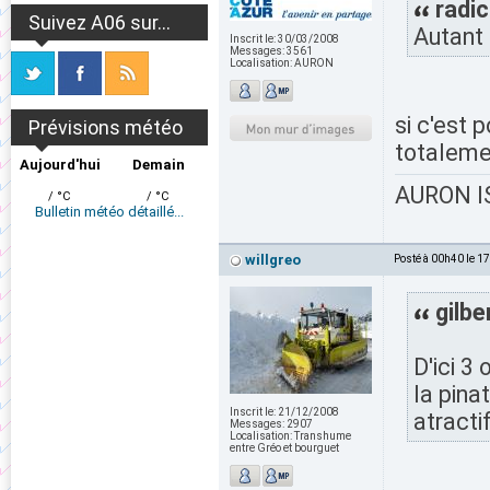
radic
Suivez A06 sur...
Autant 
Inscrit le:
30/03/2008
Messages:
3561
Localisation:
AURON
si c'est 
Prévisions météo
totaleme
Aujourd'hui
Demain
AURON IS
/ °C
/ °C
Bulletin météo détaillé...
willgreo
Posté à 00h40 le 1
gilbe
D'ici 3
la pina
Inscrit le:
21/12/2008
atractif
Messages:
2907
Localisation:
Transhume
entre Gréo et bourguet