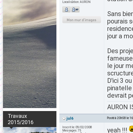
Localisation:
AURON
Sans bie
pourais s
residence
jour a m
Des proj
fameuse p
le jour m
scructure
D'ici 3 o
pinatelle
devrait p
AURON IS
Travaux
jul6
Posté à 20h58 le 1
2015/2016
Inscrit le:
09/02/2008
yeah !!!
Messages:
75