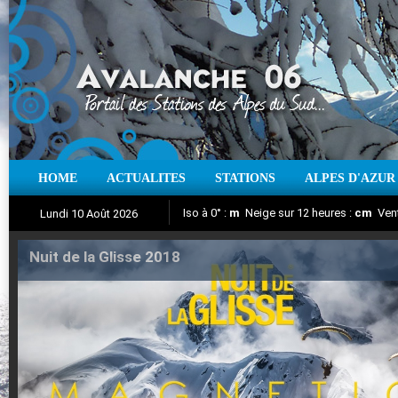
HOME
ACTUALITES
STATIONS
ALPES D'AZUR
Iso à 0° :
m
Neige sur 12 heures :
cm
Vent
Lundi 10 Août 2026
Nuit de la Glisse 2018
Aujourd'hui : T° Min :
Suivez en direct l'actualité des stations
°C
T° Max :
°C
|
Pr