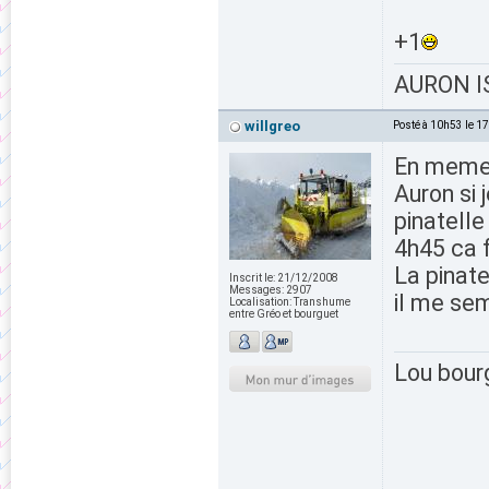
+1
AURON IS
willgreo
Posté à 10h53 le 1
En meme 
Auron si 
pinatelle
4h45 ca f
La pinate
Inscrit le:
21/12/2008
Messages:
2907
il me sem
Localisation:
Transhume
entre Gréo et bourguet
Lou bour