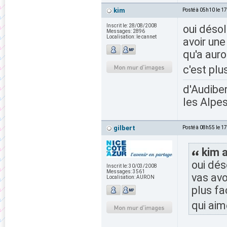
kim
Posté à 05h10 le 1
Inscrit le:
28/08/2008
oui désol
Messages:
2896
Localisation:
le cannet
avoir une
qu'a auro
c'est plu
d'Audiber
les Alpes
gilbert
Posté à 08h55 le 1
kim a
oui dés
Inscrit le:
30/03/2008
Messages:
3561
vas avo
Localisation:
AURON
plus fa
qui aim