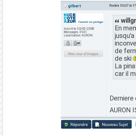
gilbert
Posté à 13h27 le 1
willg
En mem
Inscrit le:
30/03/2008
Messages:
3561
jusqu'a 
Localisation:
AURON
inconve
de ferm
de ski
La pina
car il 
Derniere
AURON IS