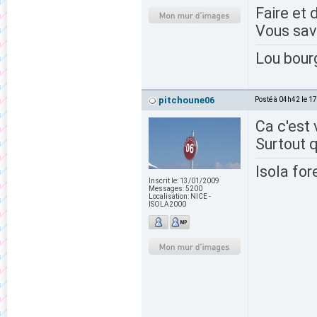
Faire et 
Vous save
Lou bour
pitchoune06
Posté à 04h42 le 1
Ca c'est v
Surtout q
Isola for
Inscrit le:
13/01/2009
Messages:
5200
Localisation:
NICE -
ISOLA2000