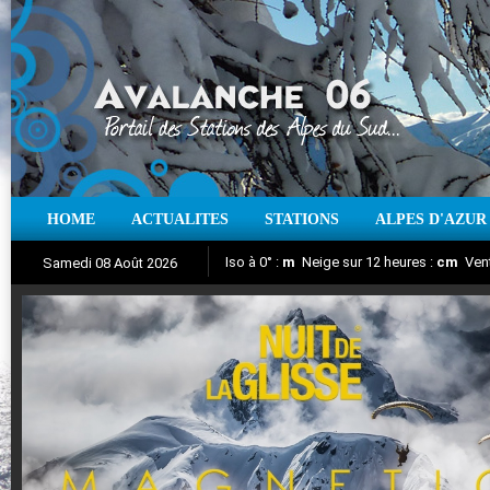
HOME
ACTUALITES
STATIONS
ALPES D'AZUR
Iso à 0° :
m
Neige sur 12 heures :
cm
Vent
Samedi 08 Août 2026
Nuit de la Glisse 2018
Aujourd'hui : T° Min :
Suivez en direct l'actualité des stations
°C
T° Max :
°C
|
Pr