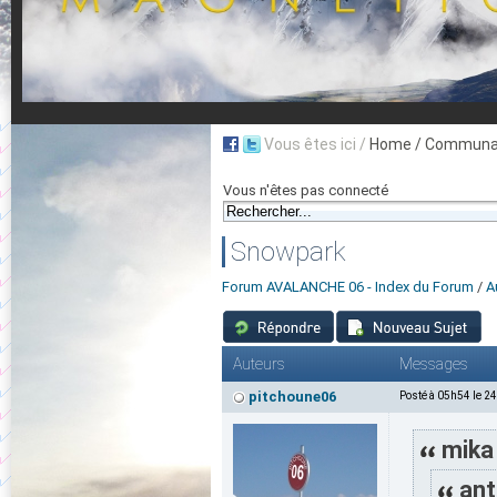
Vous êtes ici /
Home
/ Communau
Vous n'êtes pas connecté
Snowpark
Forum AVALANCHE 06 - Index du Forum
/
A
Auteurs
Messages
pitchoune06
Posté à 05h54 le 2
mika 
ant