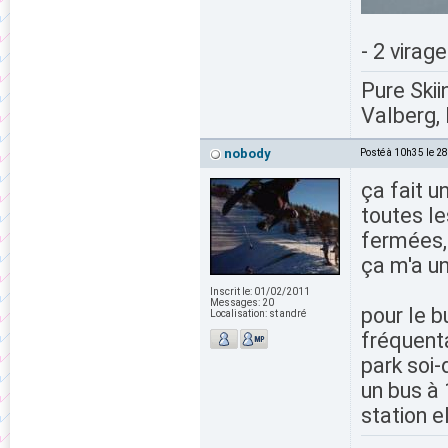
- 2 virag
Pure Skii
Valberg, 
nobody
Posté à 10h35 le 2
ça fait u
toutes le
fermées, 
ça m'a un
Inscrit le:
01/02/2011
Messages:
20
pour le b
Localisation:
st andré
fréquenta
park soi-
un bus à 
station e