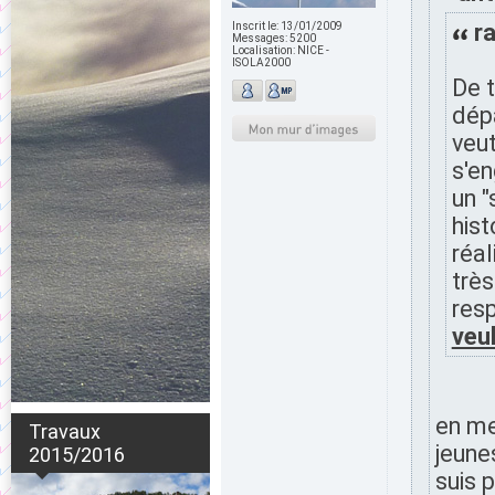
ra
Inscrit le:
13/01/2009
Messages:
5200
Localisation:
NICE -
ISOLA2000
De t
dép
veu
s'en
un "
hist
réal
très
res
veu
en me
Travaux
jeune
2015/2016
suis 