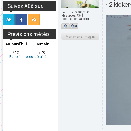
- 2 kicker
Suivez A06 sur...
Inscrit le:
09/02/2008
Messages:
7349
Localisation:
Valberg
Prévisions météo
Aujourd'hui
Demain
/ °C
/ °C
Bulletin météo détaillé...