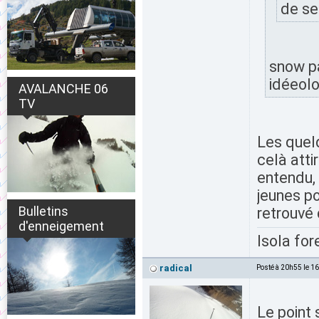
de se 
snow pa
idéeolo
AVALANCHE 06
TV
Les quelq
celà atti
entendu, 
jeunes p
Bulletins
retrouvé
d'enneigement
Isola for
radical
Posté à 20h55 le 1
Le point 