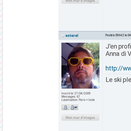
esterel
Posté à 09h42 le 0
J'en prof
Anna di V
http://w
Le ski pl
Inscrit le:
27/04/2009
Messages:
67
Localisation:
Paris + Isola