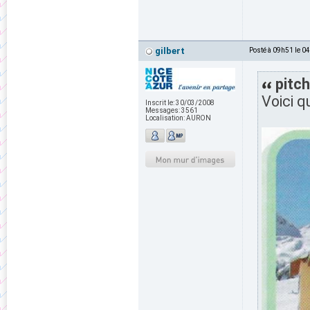
gilbert
Posté à 09h51 le 0
pitch
Voici q
Inscrit le:
30/03/2008
Messages:
3561
Localisation:
AURON