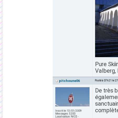
Pure Skii
Valberg, 
pitchoune06
Posté à 07h21 le 2
De très b
égalemen
sanctuai
complète
Inscrit le:
13/01/2009
Messages:
5200
Localisation:
NICE -