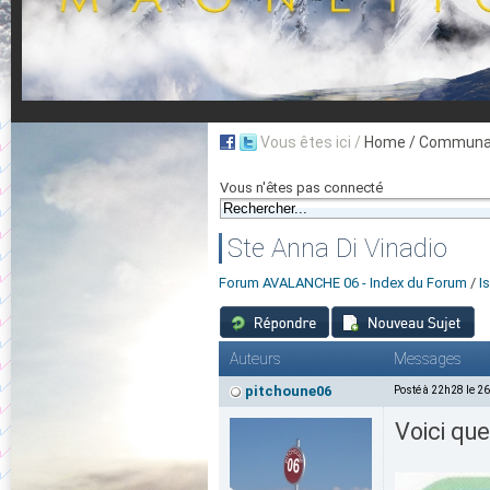
Vous êtes ici /
Home
/ Communau
Vous n'êtes pas connecté
Ste Anna Di Vinadio
Forum AVALANCHE 06 - Index du Forum
/
I
Auteurs
Messages
pitchoune06
Posté à 22h28 le 2
Voici qu