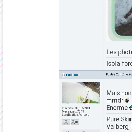
Les photo
Isola for
radical
Posté à 23h03 le 2
Mais non 
mmdr
Enorme
Inscrit le:
09/02/2008
Messages:
7349
Localisation:
Valberg
Pure Skii
Valberg, 