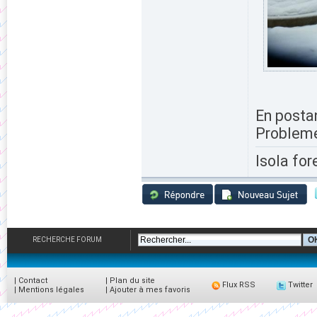
En postan
Probleme
Isola for
RECHERCHE FORUM
|
Contact
|
Plan du site
Flux RSS
Twitter
|
Mentions légales
|
Ajouter à mes favoris