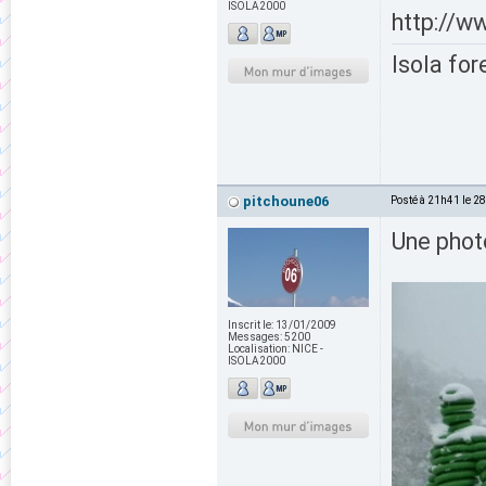
ISOLA2000
http://ww
Isola for
pitchoune06
Posté à 21h41 le 2
Une photo
Inscrit le:
13/01/2009
Messages:
5200
Localisation:
NICE -
ISOLA2000