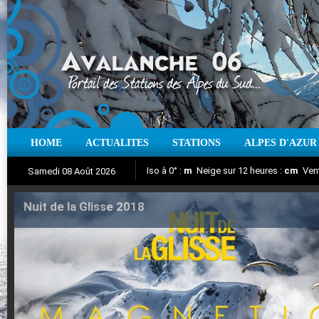
HOME
ACTUALITES
STATIONS
ALPES D'AZUR
Iso à 0° :
m
Neige sur 12 heures :
cm
Vent
Samedi 08 Août 2026
Nuit de la Glisse 2018
Aujourd'hui : T° Min :
Suivez en direct l'actualité des stations
°C
T° Max :
°C
|
Pr