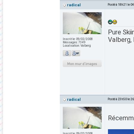
radical
Posté à 18h21 le 0
Pure Skii
Valberg, 
Inscrit le:
09/02/2008
Messages:
7349
Localisation:
Valberg
radical
Posté à 23h50 le 2
Récemmen
Inscrit le:
09/02/2008