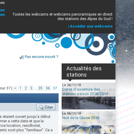
mes
ion
Toutes les webcams et webcams panoramiques en direct
ges
des stations des Alpes du Sud !
|
Accèder aux webcams
Pas encore inscrit ?
Actualités des
stations
Le 26/11/18
sur 37 |
...
<
1
2
3
35
36
37
Dates d'ouverture des
stations saison 2018/2019
Le 06/11/18
ls etaient ouvert jusqu'a début
Nuit de la Glisse 2018
mer a cette date et que la
ce location, residhotel,
ents sont plus "familiaux". Ca a