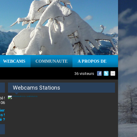
WEBCAMS
COMMUNAUTE
A PROPOS DE
36 visiteurs
Webcams Stations
é !
 06
ier
s !
é ?