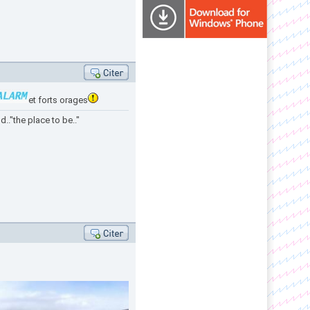
et forts orages
.."the place to be.."