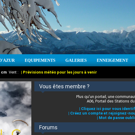
D'AZUR
EQUIPEMENTS
GALERIES
ENNEIGEMENT
:
cm
Vent :
|
Prévisions météo pour les jours à venir
Vous êtes membre ?
Plus qu'un portail, une communaut
A06, Portail des Stations du
|
Cliquez ici pour vous identif
|
Créez un compte et rejoignez-nou
|
Mot de passe oubli
Forums
 stations des Alpes-Maritimes
:
°C
|
Prévisions météo pour les jours à venir
|
Cliquez ici pour en savoir plus