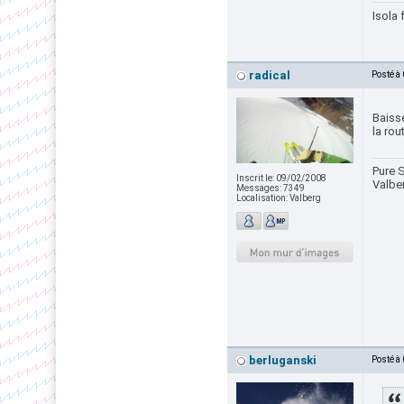
Isola 
radical
Posté à
Baiss
la rou
Pure S
Inscrit le:
09/02/2008
Valbe
Messages:
7349
Localisation:
Valberg
berluganski
Posté à