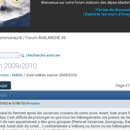
Bienvenue sur votre forum stations des Alpes-Mariti
|
Forum de discuss
|
Explorer les murs d'ima
ommunauté / Forum AVALANCHE 06
|
Recherche avancée
on 2009/2010
Forum
/
Météo
/ Suivi météo saison 2009/2010
Page 37 
ages
 13h52 le 13/04/10 |
Permalien
éral ils ferment apres les vacances scolaire de notre zone. Avant, bien avant i
ais c'est difficle de prolonger vu que tous les hébergements ont prevus de fer
t de ceci appartienent a des gros groupes (Pierre et Vacances, Eurogroup, fran
tel, hotel club du soleil....) contrairement a Valberg ou Auron ou les hébergem