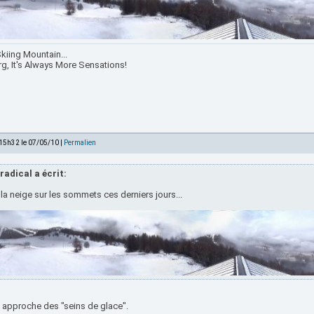
kiing Mountain...
rg, It's Always More Sensations!
 15h32 le 07/05/10 |
Permalien
radical a écrit:
la neige sur les sommets ces derniers jours...
n approche des "seins de glace".