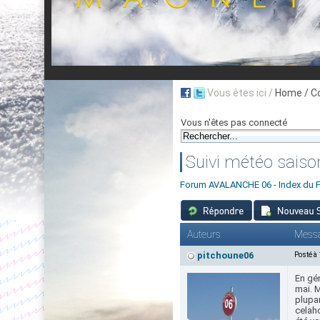
Vous êtes ici /
Home
/ C
Vous n'êtes pas connecté
Suivi météo sais
Forum AVALANCHE 06 - Index du 
Auteurs
Mess
pitchoune06
Posté à
En gén
mai. M
plupar
celaho