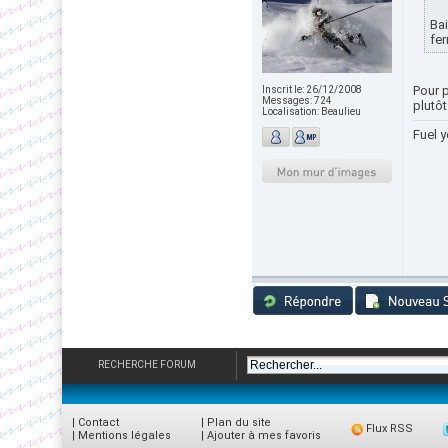
Bai
fer
Pour 
Inscrit le:
26/12/2008
Messages:
724
plutôt
Localisation:
Beaulieu
Fuel y
RECHERCHE FORUM
|
Contact
|
Plan du site
Flux RSS
|
Mentions légales
|
Ajouter à mes favoris