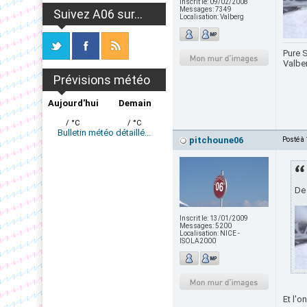
Inscrit le:
09/02/2008
Messages:
7349
Suivez A06 sur...
Localisation:
Valberg
Pure S
Valbe
Prévisions météo
Aujourd'hui
Demain
/ °C
/ °C
Bulletin météo détaillé...
pitchoune06
Posté à
De 
Inscrit le:
13/01/2009
Messages:
5200
Localisation:
NICE -
ISOLA2000
Et l'o