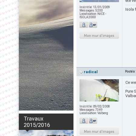
été v
Inscrit le:
13/01/2009
Isola 
Messages:
5200
Localisation:
NICE -
ISOLA2000
radical
Posté à
Ce wee
Pure S
Valbe
Inscrit le:
09/02/2008
Messages:
7349
Localisation:
Valberg
Travaux
2015/2016