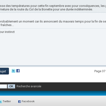
sse des températures pour cette fin septembre avec pour conséquences, les p
meture de la route du Col de la Bonette pour une durée indéterminée.
probablement un moment car ils annoncent du mauvais temps pour la fin de s
 fraîches...
our instinct
Page 37 
Recherche avancée
Twitter
Facebook