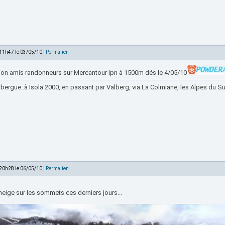
 11h47 le 03/05/10 |
Permalien
tion amis randonneurs sur Mercantour lpn à 1500m dés le 4/05/10
bergue..à Isola 2000, en passant par Valberg, via La Colmiane, les Alpes du Sud
 20h28 le 06/05/10 |
Permalien
neige sur les sommets ces derniers jours...