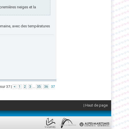
remières neiges et la
emaine, avec des températures
sur 37 |
...
<
1
2
3
35
36
37
| Haut de page