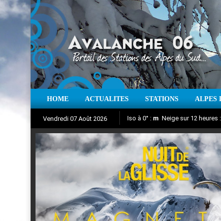
HOME
ACTUALITES
STATIONS
ALPES 
Iso à 0° :
m
Neige sur 12 heures 
Vendredi 07 Août 2026
Nuit de la Glisse 2018
Aujourd'hui : T° Min :
Suivez en direct l'actualité des
°C
T° Max 