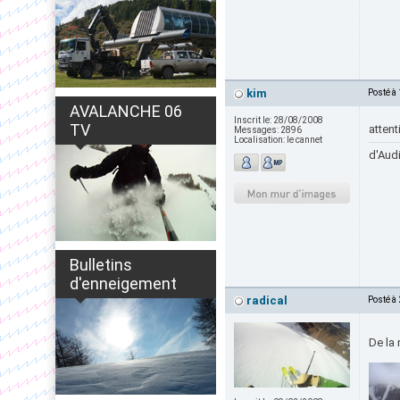
kim
Posté à
AVALANCHE 06
Inscrit le:
28/08/2008
TV
atten
Messages:
2896
Localisation:
le cannet
d'Audi
Bulletins
d'enneigement
radical
Posté à
De la 