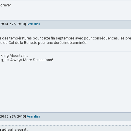
forever
 09h33 le 27/09/10 |
Permalien
e des températures pour cette fin septembre avec pour conséquences, les pre
te du Col de la Bonette pour une durée indéterminée.
kiing Mountain...
rg, It's Always More Sensations!
 09h36 le 27/09/10 |
Permalien
radical a écrit: