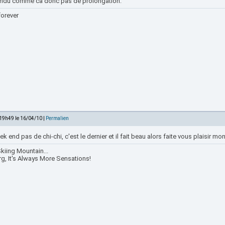
endu comme ca donc pas de prolongation.
forever
 19h49 le 16/04/10 |
Permalien
k end pas de chi-chi, c'est le dernier et il fait beau alors faite vous plaisir mon
kiing Mountain...
rg, It's Always More Sensations!