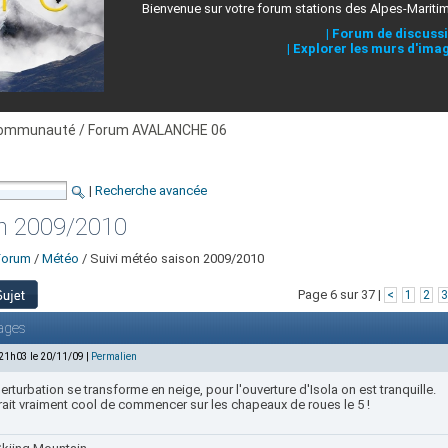
Bienvenue sur votre forum stations des Alpes-Mariti
|
Forum de discuss
|
Explorer les murs d'ima
ommunauté / Forum AVALANCHE 06
|
Recherche avancée
on 2009/2010
Forum
/
Météo
/ Suivi météo saison 2009/2010
Page 6 sur 37 |
<
1
2
3
ages
 21h03 le 20/11/09 |
Permalien
perturbation se transforme en neige, pour l'ouverture d'Isola on est tranquille.
rait vraiment cool de commencer sur les chapeaux de roues le 5 !