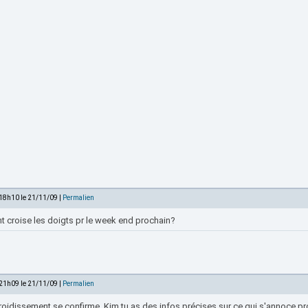
 18h10 le 21/11/09 |
Permalien
nt croise les doigts pr le week end prochain?
 21h09 le 21/11/09 |
Permalien
froidissement se confirme, Kim tu as des infos précises sur ce qui s'annoce 