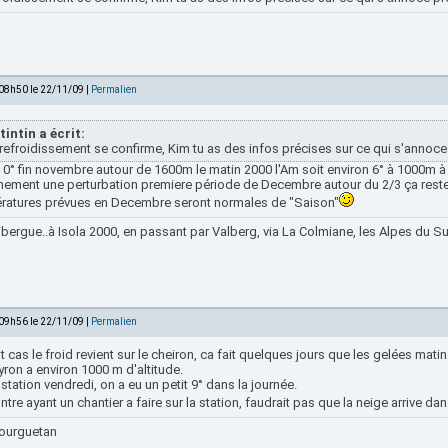
 08h50 le 22/11/09 |
Permalien
tintin a écrit:
refroidissement se confirme, Kim tu as des infos précises sur ce qui s'anno
 0° fin novembre autour de 1600m le matin 2000 l'Am soit environ 6° à 1000m à
inement une perturbation premiere période de Decembre autour du 2/3 ça reste
ratures prévues en Decembre seront normales de "Saison"
bergue..à Isola 2000, en passant par Valberg, via La Colmiane, les Alpes du Sud
 09h56 le 22/11/09 |
Permalien
t cas le froid revient sur le cheiron, ca fait quelques jours que les gelées mati
ron a environ 1000 m d'altitude.
 station vendredi, on a eu un petit 9° dans la journée.
ntre ayant un chantier a faire sur la station, faudrait pas que la neige arrive da
ourguetan