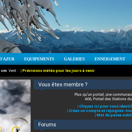
D'AZUR
EQUIPEMENTS
GALERIES
ENNEIGEMENT
:
cm
Vent :
|
Prévisions météo pour les jours à venir
Vous êtes membre ?
Plus qu'un portail, une communaut
A06, Portail des Stations du
|
Cliquez ici pour vous identif
|
Créez un compte et rejoignez-nou
|
Mot de passe oubli
Forums
 stations des Alpes-Maritimes
:
°C
|
Prévisions météo pour les jours à venir
|
Cliquez ici pour en savoir plus