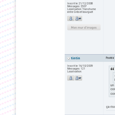
Inscrit le:
21/12/2008
Messages:
2907
Localisation:
Transhume
entre Gréo et bourguet
tintin
Posté à
Inscrit le:
16/10/2009
Messages:
121
Localisation:
un 
con
co
ça ris