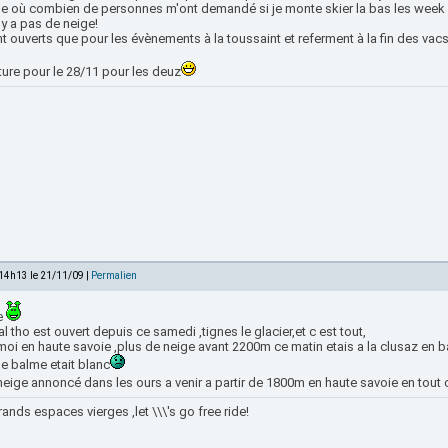
e où combien de personnes m'ont demandé si je monte skier la bas les week a
n'y a pas de neige!
nt ouverts que pour les évènements à la toussaint et referment à la fin des vacs.
ture pour le 28/11 pour les deuz
 14h13 le 21/11/09 |
Permalien
e
al tho est ouvert depuis ce samedi ,tignes le glacier,et c est tout,
oi en haute savoie ,plus de neige avant 2200m ce matin etais a la clusaz en b
e balme etait blanc
eige annoncé dans les ours a venir a partir de 1800m en haute savoie en tout 
ands espaces vierges ,let \\\'s go free ride!