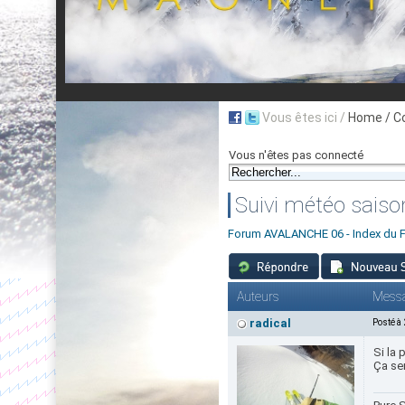
Vous êtes ici /
Home
/ C
Vous n'êtes pas connecté
Suivi météo sais
Forum AVALANCHE 06 - Index du 
Auteurs
Mess
radical
Posté à
Si la 
Ça se