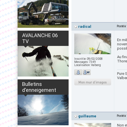
radical
Posté à
AVALANCHE 06
En mê
TV
novem
possib
Au fin
Inscrit le:
09/02/2008
Thore
Messages:
7349
Localisation:
Valberg
Pure S
Valbe
Bulletins
d'enneigement
guillaume
Posté à
Non et