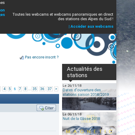
mes
ion
Toutes les webcams et webcams panoramiques en direct
ges
des stations des Alpes du Sud !
|
Accèder aux webcams
Pas encore inscrit ?
Actualités des
stations
Le 26/11/18
...
4
5
6
7
8
35
36
37
>
Dates d'ouverture des
stations saison 2018/2019
Le 06/11/18
Nuit de la Glisse 2018