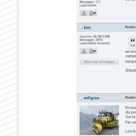
Messages:
121
Localisation:
kim
Posté à
Inscrit le:
28/08/2008
Messages:
2896
Localisation:
le cannet
Le 
un iso
certa
tempé
d'Audi
willgreo
Posté à
En tou
du pey
Sur la
Par co
Lou b