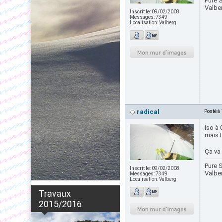
Pure S
Valbe
Inscrit le:
09/02/2008
Messages:
7349
Localisation:
Valberg
radical
Posté à
Iso à 
mais t
Ça va 
Pure S
Inscrit le:
09/02/2008
Valbe
Messages:
7349
Localisation:
Valberg
Travaux
2015/2016