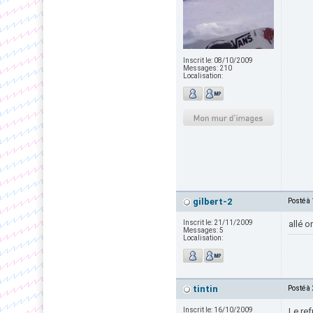
Inscrit le:
08/10/2009
Messages:
210
Localisation:
gilbert-2
Posté à
Inscrit le:
21/11/2009
allé o
Messages:
5
Localisation:
tintin
Posté à
Inscrit le:
16/10/2009
Le re