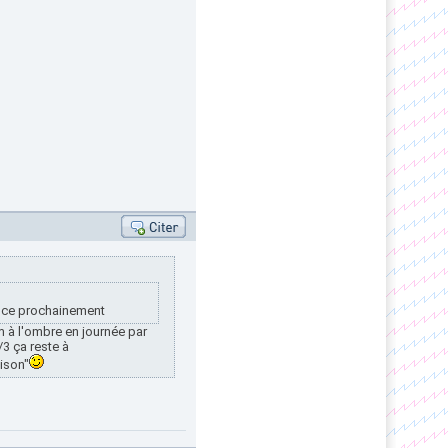
noce prochainement
m à l'ombre en journée par
3 ça reste à
ison"