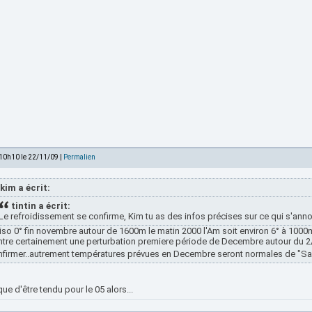
 10h10 le 22/11/09 |
Permalien
kim a écrit:
tintin a écrit:
Le refroidissement se confirme, Kim tu as des infos précises sur ce qui s'an
iso 0° fin novembre autour de 1600m le matin 2000 l'Am soit environ 6° à 1000
tre certainement une perturbation premiere période de Decembre autour du 2/
nfirmer..autrement températures prévues en Decembre seront normales de "Sa
que d'être tendu pour le 05 alors...