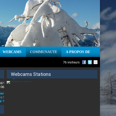
WEBCAMS
COMMUNAUTE
A PROPOS DE
76 visiteurs
Webcams Stations
é !
 06
ier
s !
é ?