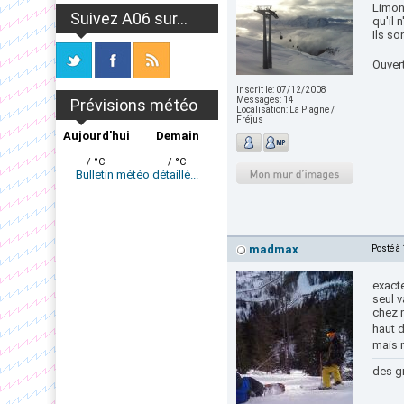
Limon
Suivez A06 sur...
qu'il 
Ils so
Ouver
Inscrit le:
07/12/2008
Messages:
14
Prévisions météo
Localisation:
La Plagne /
Fréjus
Aujourd'hui
Demain
/ °C
/ °C
Bulletin météo détaillé...
madmax
Posté à
exact
seul v
chez m
haut d
mais n
des gr