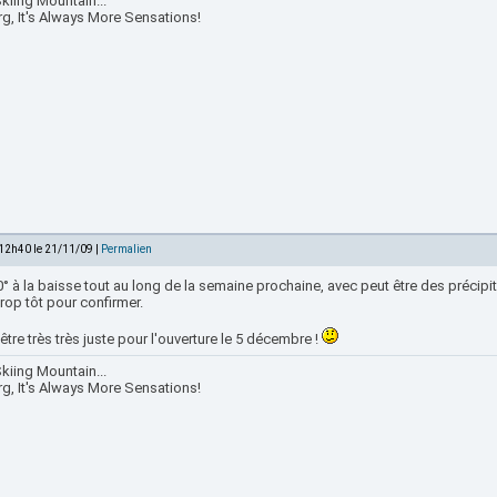
kiing Mountain...
rg, It's Always More Sensations!
 12h40 le 21/11/09 |
Permalien
0° à la baisse tout au long de la semaine prochaine, avec peut être des précip
rop tôt pour confirmer.
être très très juste pour l'ouverture le 5 décembre !
kiing Mountain...
rg, It's Always More Sensations!