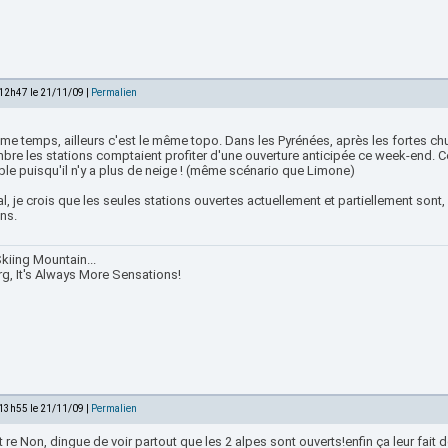
 12h47 le 21/11/09 |
Permalien
me temps, ailleurs c'est le même topo. Dans les Pyrénées, après les fortes ch
bre les stations comptaient profiter d'une ouverture anticipée ce week-end. C
le puisqu'il n'y a plus de neige ! (même scénario que Limone)
al, je crois que les seules stations ouvertes actuellement et partiellement sont,
ns.
kiing Mountain...
rg, It's Always More Sensations!
 13h55 le 21/11/09 |
Permalien
 re Non, dingue de voir partout que les 2 alpes sont ouverts!enfin ça leur fai