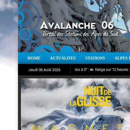
HOME
ACTUALITES
STATIONS
ALPES 
Iso à 0° :
m
Neige sur 12 heures 
Jeudi 06 Août 2026
Nuit de la Glisse 2018
Aujourd'hui : T° Min :
Suivez en direct l'actualité des
°C
T° Max 