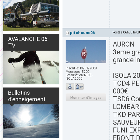
pitchoune06
Posté à 06h38 le 0
AVALANCHE 06
AURON
TV
3eme gr
grande i
Inscrit le:
13/01/2009
Messages:
5200
ISOLA 2
Localisation:
NICE -
ISOLA2000
TCD4 PEL
000€
Bulletins
TSD6 Com
d'enneigement
LOMBARDE
TKD PAR
SAUVEUR 
FUNI EXP
FRONT DE 