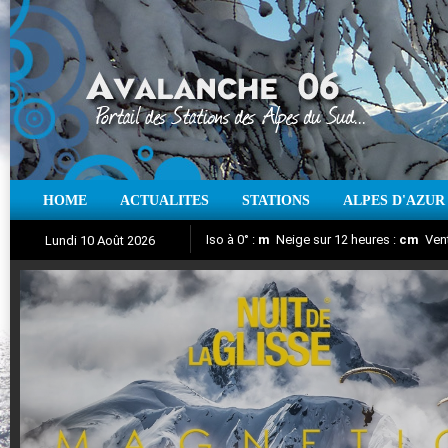
HOME
ACTUALITES
STATIONS
ALPES D'AZUR
Iso à 0° :
m
Neige sur 12 heures :
cm
Vent
Lundi 10 Août 2026
Nuit de la Glisse 2018
Aujourd'hui : T° Min :
Suivez en direct l'actualité des stations
°C
T° Max :
°C
|
Pr