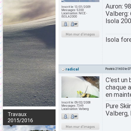
Auron: 9
Inscrit le:
13/01/2009
Messages:
5200
Valberg:
Localisation:
NICE -
ISOLA2000
Isola 20
Isola for
radical
Posté à 21h50 le 0
C'est un
chaque a
en maint
Inscrit le:
09/02/2008
Pure Skii
Messages:
7349
Localisation:
Valberg
Valberg, 
Travaux
2015/2016