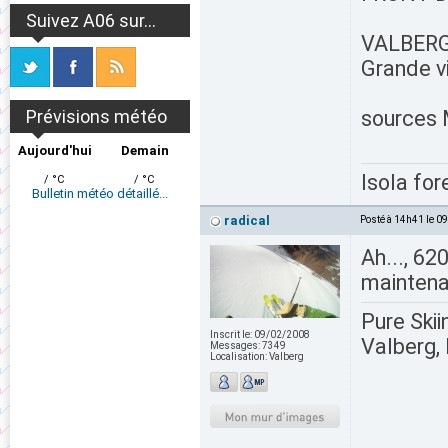
Suivez A06 sur...
VALBERG
Grande v
Prévisions météo
sources
Aujourd'hui
Demain
Isola for
/ °C
/ °C
Bulletin météo détaillé...
radical
Posté à 14h41 le 0
Ah..., 6
maintena
Pure Skii
Inscrit le:
09/02/2008
Valberg, 
Messages:
7349
Localisation:
Valberg