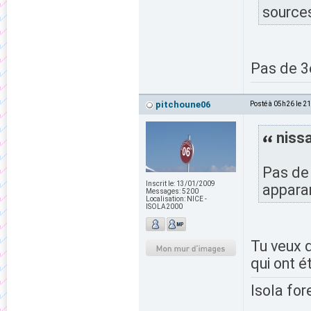
source
Pas de 
pitchoune06
Posté à 05h26 le 2
nissa
Pas de
Inscrit le:
13/01/2009
appara
Messages:
5200
Localisation:
NICE -
ISOLA2000
Tu veux 
qui ont é
Isola for