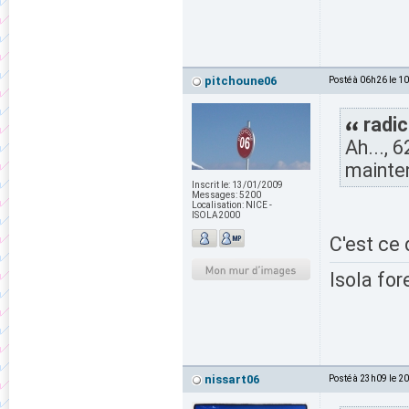
pitchoune06
Posté à 06h26 le 1
radic
Ah..., 
mainte
Inscrit le:
13/01/2009
Messages:
5200
Localisation:
NICE -
ISOLA2000
C'est ce 
Isola for
nissart06
Posté à 23h09 le 2