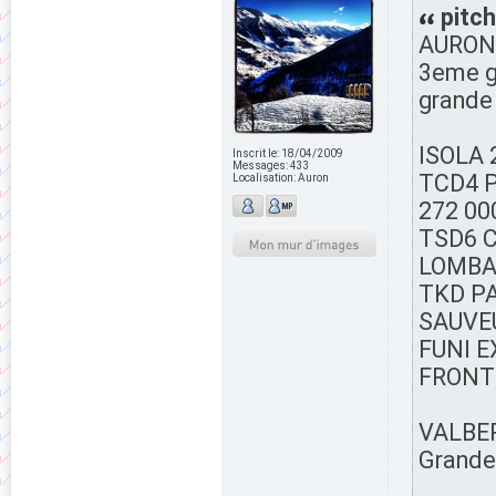
pitch
AURON
3eme g
grande 
ISOLA 
Inscrit le:
18/04/2009
Messages:
433
TCD4 PE
Localisation:
Auron
272 00
TSD6 C
LOMBAR
TKD PA
SAUVEU
FUNI E
FRONT D
VALBE
Grande 