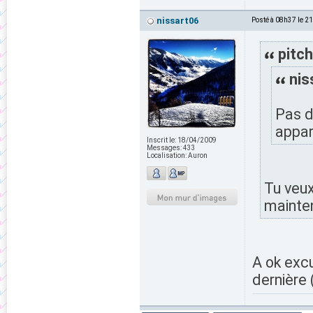
nissart06
Posté à 08h37 le 2
pitch
nis
Pas 
appa
Inscrit le:
18/04/2009
Messages:
433
Localisation:
Auron
Tu veux
mainten
A ok excu
dernière (