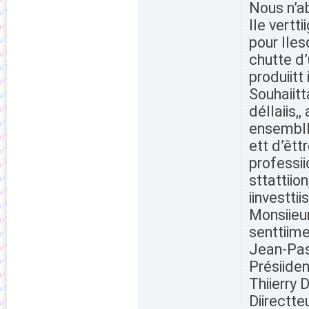
Nous n’ab
lle vertt
pour lles
chutte d
produiitt 
Souhaiitt
déllaiis,,
ensemblle
ett d’êtt
professii
sttattiion
iinvestti
Monsiieur
senttiime
Jean-Pa
Présiiden
Thiierry
Diirectte