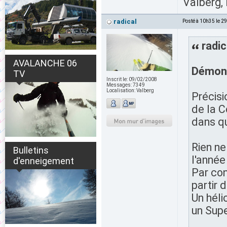
Valberg, 
radical
Posté à 10h35 le 2
radic
AVALANCHE 06
Démont
TV
Inscrit le:
09/02/2008
Messages:
7349
Localisation:
Valberg
Précisi
de la C
dans q
Rien n
Bulletins
l'année
d'enneigement
Par con
partir 
Un héli
un Supe