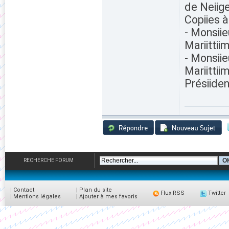
de Neiige
Copiies à 
- Monsiie
Mariittii
- Monsiie
Mariittii
Présiiden
RECHERCHE FORUM
|
Contact
|
Plan du site
Flux RSS
Twitter
|
Mentions légales
|
Ajouter à mes favoris