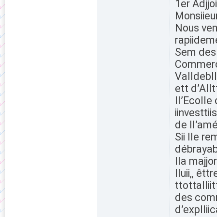
1er Adjjo
Monsiieur
Nous ven
rapiideme
Sem des C
Commerça
Valldebll
ett d’Allt
ll’Ecolle 
iinvestti
de ll’am
Sii lle r
débrayab
lla majjo
lluii,, êt
ttottalli
des comm
d’explliic