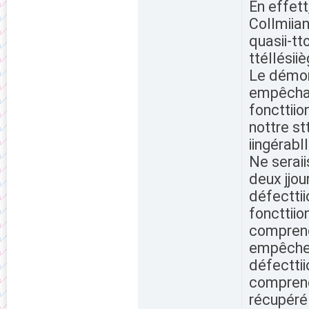
En effett
Collmiian
quasii-tto
ttéllésiiè
Le démont
empêchant
foncttiion
nottre st
iingérabll
Ne seraii
deux jjo
défecttiio
foncttiio
comprenon
empêcher
défecttii
comprendr
récupéré 