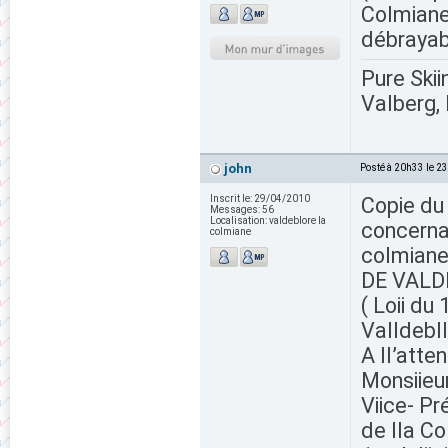
Colmiane
débrayab
Pure Skii
Valberg, 
john
Posté à 20h33 le 2
Inscrit le:
29/04/2010
Copie du
Messages:
56
Localisation:
valdeblore la
concerna
colmiane
colmiane
DE VALDE
( Loii du 1
Valldebll
A ll’atten
Monsiieu
Viice- Pr
de lla Co