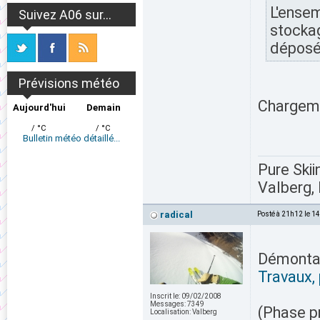
L'ensem
Suivez A06 sur...
stockag
déposé
Prévisions météo
Chargeme
Aujourd'hui
Demain
/ °C
/ °C
Bulletin météo détaillé...
Pure Skii
Valberg, 
radical
Posté à 21h12 le 1
Démontag
Travaux,
Inscrit le:
09/02/2008
Messages:
7349
(Phase p
Localisation:
Valberg