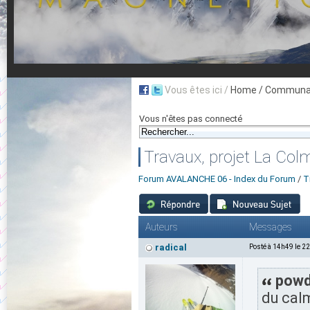
Vous êtes ici /
Home
/ Communau
Vous n'êtes pas connecté
Travaux, projet La Col
Forum AVALANCHE 06 - Index du Forum
/
T
Auteurs
Messages
radical
Posté à 14h49 le 2
powd
du calm