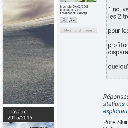
Inscrit le:
09/02/2008
1 nouve
Messages:
7349
Localisation:
Valberg
les 2 tr
pour le
profito
dispara
quelqu'
Réponses 
stations 
exploita
Travaux
2015/2016
Pure Skii