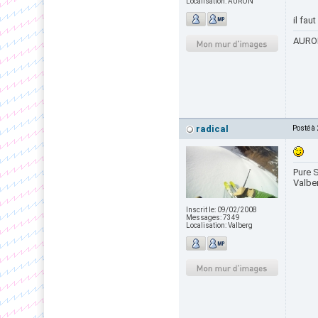
Localisation:
AURON
il fau
AURON
radical
Posté à
Pure S
Valbe
Inscrit le:
09/02/2008
Messages:
7349
Localisation:
Valberg