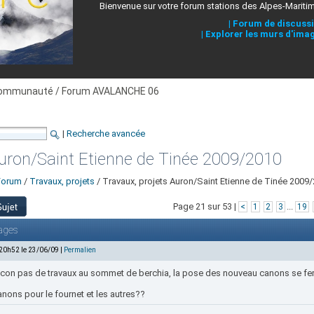
Bienvenue sur votre forum stations des Alpes-Mariti
|
Forum de discuss
|
Explorer les murs d'ima
ommunauté / Forum AVALANCHE 06
|
Recherche avancée
Auron/Saint Etienne de Tinée 2009/2010
Forum
/
Travaux, projets
/ Travaux, projets Auron/Saint Etienne de Tinée 2009
Page 21 sur 53 |
...
<
1
2
3
19
ages
 20h52 le 23/06/09 |
Permalien
con pas de travaux au sommet de berchia, la pose des nouveau canons se ferra 
nons pour le fournet et les autres??