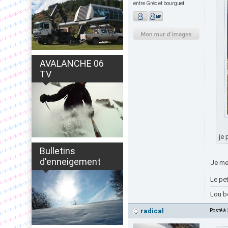
entre Gréo et bourguet
AVALANCHE 06
TV
je 
Bulletins
d'enneigement
Je me 
Le pet
Lou b
radical
Posté à