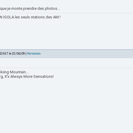
t que je monte prendre des photos...
 ISOLA les seuls stations des AM !
 23h37 le 23/06/09 |
Permalien
kiing Mountain...
rg, It's Always More Sensations!