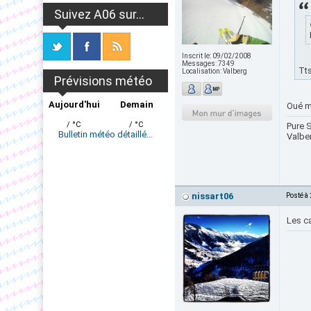
Suivez A06 sur...
Inscrit le:
09/02/2008
Messages:
7349
Tts
Localisation:
Valberg
Prévisions météo
Aujourd'hui
Demain
Oué ma
/ °C
/ °C
Pure S
Bulletin météo détaillé...
Valbe
nissart06
Posté à
Les ca