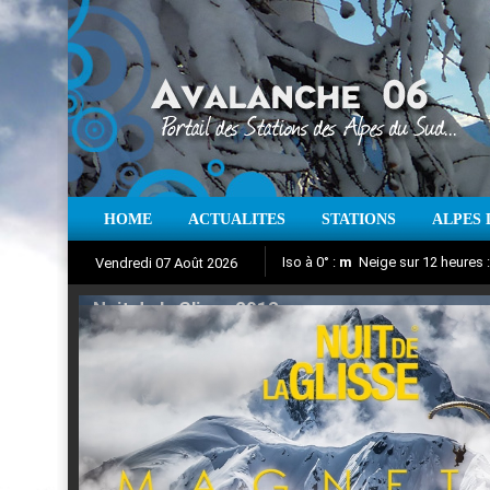
HOME
ACTUALITES
STATIONS
ALPES 
Iso à 0° :
m
Neige sur 12 heures 
Vendredi 07 Août 2026
Nuit de la Glisse 2018
Aujourd'hui : T° Min :
Suivez en direct l'actualité des
°C
T° Max 