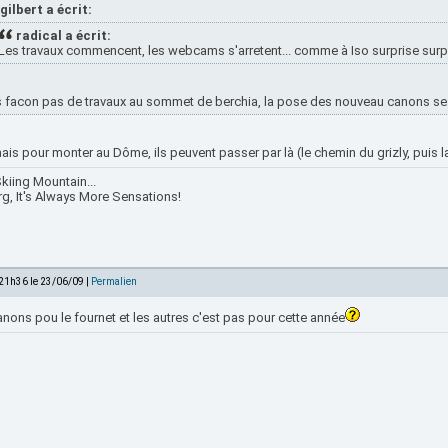
gilbert a écrit:
radical a écrit:
Les travaux commencent, les webcams s'arretent... comme à Iso surprise surp
 facon pas de travaux au sommet de berchia, la pose des nouveau canons se f
is pour monter au Dôme, ils peuvent passer par là (le chemin du grizly, puis la
kiing Mountain...
rg, It's Always More Sensations!
 21h36 le 23/06/09 |
Permalien
nons pou le fournet et les autres c'est pas pour cette année