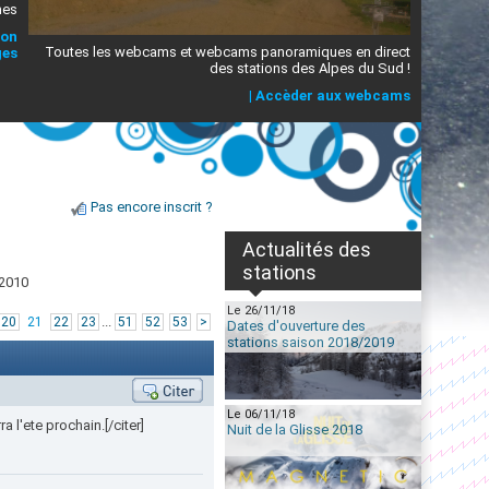
mes
ion
Toutes les webcams et webcams panoramiques en direct
ges
des stations des Alpes du Sud !
|
Accèder aux webcams
Pas encore inscrit ?
Actualités des
stations
/2010
Le 26/11/18
...
20
21
22
23
51
52
53
>
Dates d'ouverture des
stations saison 2018/2019
Le 06/11/18
l'ete prochain.[/citer]
Nuit de la Glisse 2018