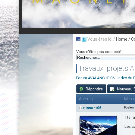
Vous êtes ici /
Home
/ C
Vous n'êtes pas connecté
Travaux, projets 
Forum AVALANCHE 06 - Index du 
Auteurs
Mess
nissart06
Posté à
Tts fa
Les ca