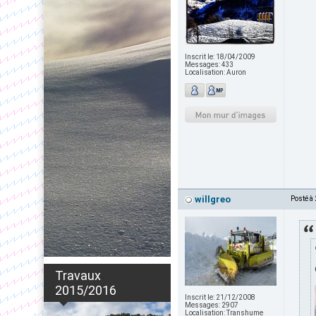
Inscrit le:
18/04/2009
Messages:
433
Localisation:
Auron
willgreo
Posté à
Travaux
2015/2016
Inscrit le:
21/12/2008
Messages:
2907
Localisation:
Transhume