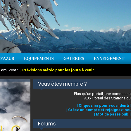
D'AZUR
EQUIPEMENTS
GALERIES
ENNEIGEMENT
:
cm
Vent :
|
Prévisions météo pour les jours à venir
Vous êtes membre ?
Plus qu'un portail, une communaut
A06, Portail des Stations du
|
Cliquez ici pour vous identif
|
Créez un compte et rejoignez-nou
|
Mot de passe oubli
Forums
 stations des Alpes-Maritimes
:
°C
|
Prévisions météo pour les jours à venir
|
Cliquez ici pour en savoir plus