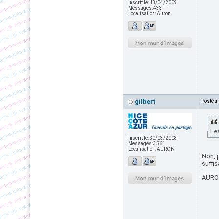
Inscrit le:
18/04/2009
Messages:
433
Localisation:
Auron
gilbert
Posté à
Les
Inscrit le:
30/03/2008
Messages:
3561
Localisation:
AURON
Non, p
suffi
AURON