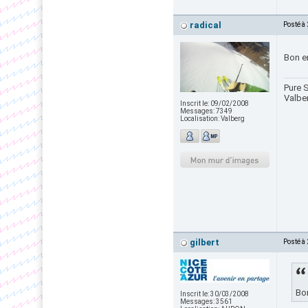
radical
Posté à
Bon en
Pure S
Valbe
Inscrit le:
09/02/2008
Messages:
7349
Localisation:
Valberg
gilbert
Posté à
Bon
Inscrit le:
30/03/2008
Messages:
3561