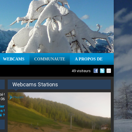
WEBCAMS
COMMUNAUTE
A PROPOS DE
49 visiteurs
Webcams Stations
é !
 06
ier
s !
é ?