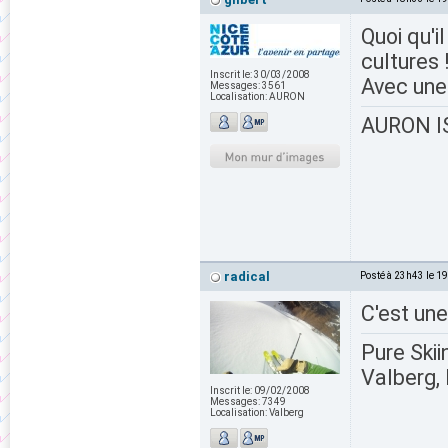
Quoi qu'i
cultures !
Inscrit le:
30/03/2008
Avec une
Messages:
3561
Localisation:
AURON
AURON IS
radical
Posté à 23h43 le 1
C'est une
Pure Skii
Valberg, 
Inscrit le:
09/02/2008
Messages:
7349
Localisation:
Valberg