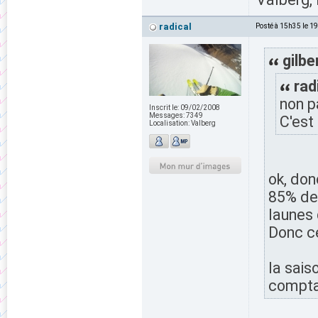
radical
Posté à 15h35 le 1
gilbe
rad
non pa
Inscrit le:
09/02/2008
Messages:
7349
C'est
Localisation:
Valberg
ok, do
85% des
launes 
Donc ce
la sais
comptan