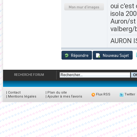
oui c'est 
isola 20
Auron/st
valberg/b
AURON IS
RECHERCHE FORUM
|
Contact
|
Plan du site
Flux RSS
Twitter
|
Mentions légales
|
Ajouter à mes favoris