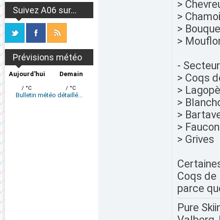
> Chevreu
Suivez A06 sur...
> Chamo
> Bouque
> Mouflo
Prévisions météo
- Secteu
Aujourd'hui
Demain
> Coqs d
> Lagop
/ °C
/ °C
Bulletin météo détaillé...
> Blanch
> Bartav
> Faucon
> Grives
Certaine
Coqs de 
parce que
Pure Skii
Valberg, 