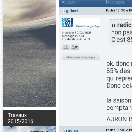
Auteurs
Messages
gilbert
Posté à 15h30 le 1
radic
non pas 
Inscrit le:
30/03/2008
Messages:
3561
C'est 
Localisation:
AURON
ok, donc
85% des 
qui repr
Donc cela
la saiso
comptant
Travaux
AURON IS
2015/2016
radical
Posté à 15h30 le 1