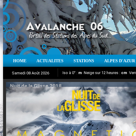
HOME
ACTUALITES
STATIONS
ALPES D'AZUR
Iso à 0° :
m
Neige sur 12 heures :
cm
Vent
Samedi 08 Août 2026
Nuit de la Glisse 2018
Aujourd'hui : T° Min :
Suivez en direct l'actualité des stations
°C
T° Max :
°C
|
Pr