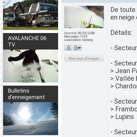
De toute 
en neige 
Détails:
Inscrit le:
09/02/2008
AVALANCHE 06
Messages:
7349
Localisation:
Valberg
TV
- Secteur
- Secteu
> Jean P
> Vallée
> Chardo
Bulletins
d'enneigement
- Secteur
> Frambo
> Lupins
- Secteu