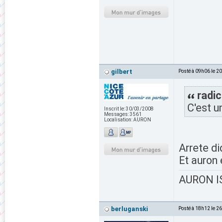
gilbert
Posté à 09h06 le 2
radic
C'est u
Inscrit le:
30/03/2008
Messages:
3561
Localisation:
AURON
Arrete di
Et auron 
AURON IS
berluganski
Posté à 18h12 le 2