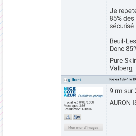
Je repete
85% des p
sécurisé 
Beuil-Le
Donc 85%
Pure Skii
Valberg, 
gilbert
Posté à 15h41 le 1
9 rm sur 
AURON IS
Inscrit le:
30/03/2008
Messages:
3561
Localisation:
AURON