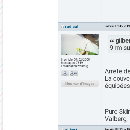
radical
Posté à 17h45 le 1
gilbe
9 rm su
Inscrit le:
09/02/2008
Messages:
7349
Localisation:
Valberg
Arrete de
La couver
équipées
Pure Skii
Valberg, 
gilbert
Posté à 18h33 le 1