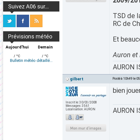
2009/201
Suivez A06 sur...
TSD de l
RC de Ch
Prévisions météo
Et beauco
Aujourd'hui
Demain
Auron et 
/ °C
/ °C
Bulletin météo détaillé...
AURON IS
gilbert
Posté à 10h49 le 0
bien jou
Inscrit le:
30/03/2008
Messages:
3561
AURON IS
Localisation:
AURON