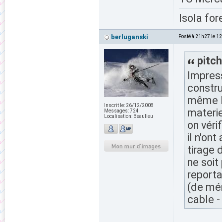
Isola for
berluganski
Posté à 21h27 le 1
pitch
Impress
constru
même le
Inscrit le:
26/12/2008
materie
Messages:
724
Localisation:
Beaulieu
on vérif
il n'ont
tirage 
ne soit
reporta
(de mém
cable -