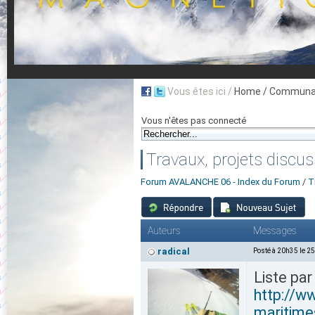
Vous êtes ici /
Home
/ Communau
Vous n'êtes pas connecté
Travaux, projets discus
Forum AVALANCHE 06 - Index du Forum
/
T
Auteurs
Messages
radical
Posté à 20h35 le 2
Liste pa
http://w
maritime