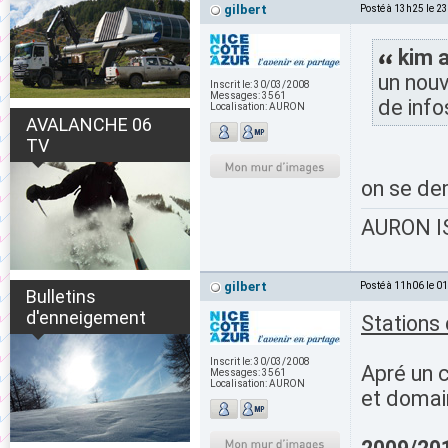
gilbert
Posté à 13h25 le 2
kim a
un nouv
Inscrit le:
30/03/2008
Messages:
3561
de info
Localisation:
AURON
AVALANCHE 06
TV
on se dem
AURON IS
gilbert
Posté à 11h06 le 0
Bulletins
d'enneigement
Stations
Inscrit le:
30/03/2008
Apré un 
Messages:
3561
Localisation:
AURON
et domain