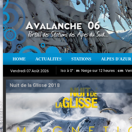
HOME
ACTUALITES
STATIONS
ALPES D'AZUR
Iso à 0° :
m
Neige sur 12 heures :
cm
Vent
Vendredi 07 Août 2026
Nuit de la Glisse 2018
Aujourd'hui : T° Min :
Suivez en direct l'actualité des stations
°C
T° Max :
°C
|
Pr