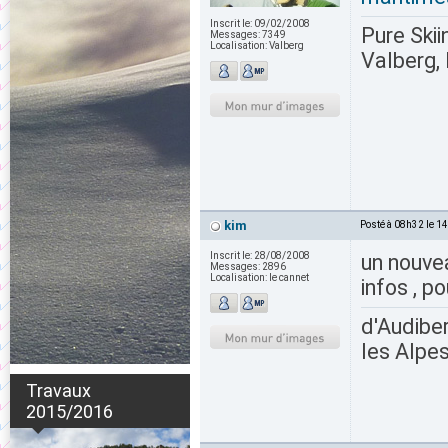
Inscrit le:
09/02/2008
Pure Skii
Messages:
7349
Localisation:
Valberg
Valberg, 
kim
Posté à 08h32 le 1
Inscrit le:
28/08/2008
un nouve
Messages:
2896
Localisation:
le cannet
infos , p
d'Audiber
les Alpes
Travaux
2015/2016