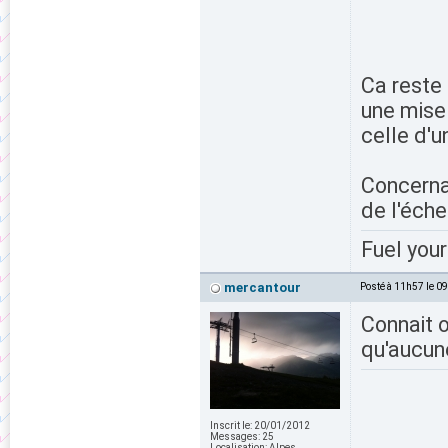
Ca reste
une mise 
celle d'u
Concernan
de l'éche
Fuel your
mercantour
Posté à 11h57 le 0
Connait 
qu'aucun
Inscrit le:
20/01/2012
Messages:
25
Localisation:
Alpes