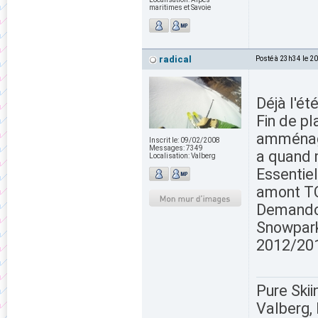
maritimes et Savoie
radical
Posté à 23h34 le 2
Déjà l'é
Fin de pl
amménage
Inscrit le:
09/02/2008
Messages:
7349
a quand m
Localisation:
Valberg
Essentiel
amont TC
Demandol
Snowpark.
2012/201
Pure Skii
Valberg, 