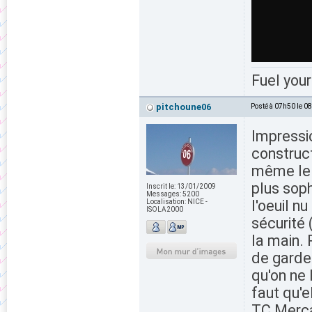
Fuel your
pitchoune06
Posté à 07h50 le 0
Impressi
construct
même le 
plus soph
Inscrit le:
13/01/2009
Messages:
5200
l'oeuil n
Localisation:
NICE -
ISOLA2000
sécurité 
la main. 
de garde
qu'on ne 
faut qu'e
TC Merca