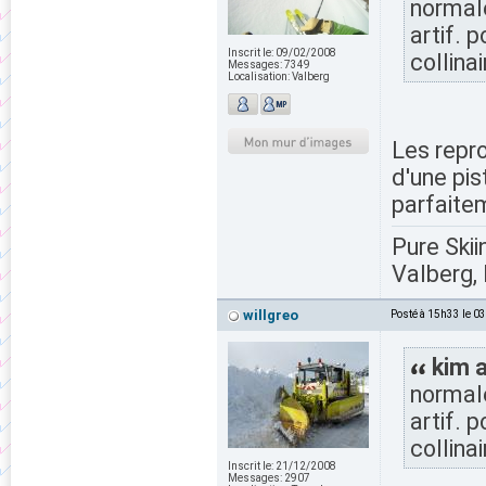
normale
artif. 
Inscrit le:
09/02/2008
collina
Messages:
7349
Localisation:
Valberg
Les repro
d'une pis
parfaite
Pure Skii
Valberg, 
willgreo
Posté à 15h33 le 0
kim a
normale
artif. 
collina
Inscrit le:
21/12/2008
Messages:
2907