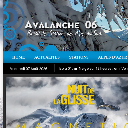
HOME
ACTUALITES
STATIONS
ALPES D'AZUR
Iso à 0° :
m
Neige sur 12 heures :
cm
Vent
Vendredi 07 Août 2026
Nuit de la Glisse 2018
Aujourd'hui : T° Min :
Suivez en direct l'actualité des stations
°C
T° Max :
°C
|
Pr