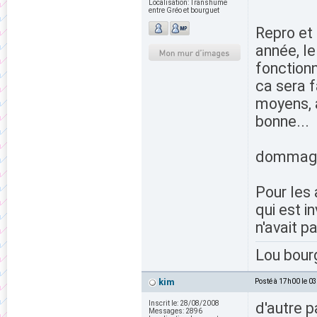
Localisation:
Transhume
entre Gréo et bourguet
Repro et 
année, le
fonctionn
ca sera f
moyens, a
bonne...
dommage 
Pour les 
qui est i
n'avait p
Lou bour
kim
Posté à 17h00 le 0
Inscrit le:
28/08/2008
d'autre p
Messages:
2896