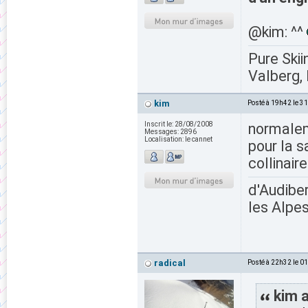
@kim: ^^
Pure Skii
Valberg, 
kim
Posté à 19h42 le 3
Inscrit le:
28/08/2008
normaleme
Messages:
2896
Localisation:
le cannet
pour la s
collinair
d'Audiber
les Alpes
radical
Posté à 22h32 le 0
kim a