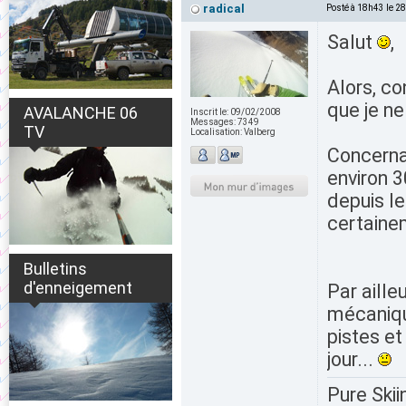
radical
Posté à 18h43 le 2
Salut
,
Alors, co
que je ne 
AVALANCHE 06
Inscrit le:
09/02/2008
Messages:
7349
TV
Localisation:
Valberg
Concerna
environ 3
depuis l
certainem
Bulletins
d'enneigement
Par aille
mécanique
pistes et
jour...
Pure Skii