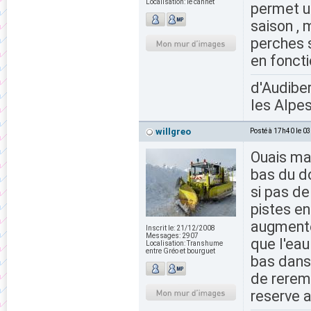
Localisation:
le cannet
permet u
saison , 
perches s
en fonct
d'Audiber
les Alpes
willgreo
Posté à 17h40 le 0
Ouais mai
bas du d
si pas de
pistes en
augmenté
Inscrit le:
21/12/2008
Messages:
2907
que l'ea
Localisation:
Transhume
entre Gréo et bourguet
bas dans 
de reremp
reserve a