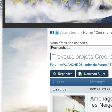
Vous êtes ici /
Home
/ Communau
Vous n'êtes pas connecté
Travaux, projets Gréol
Forum AVALANCHE 06 - Index du Forum
/
T
Auteurs
Messages
radical
Posté à 13h19 le 2
Amenagem
les-Neig