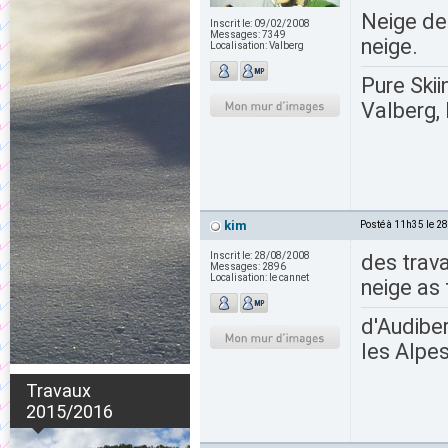
Neige de
Inscrit le:
09/02/2008
Messages:
7349
neige.
Localisation:
Valberg
Pure Skii
Valberg, 
kim
Posté à 11h35 le 2
Inscrit le:
28/08/2008
des trava
Messages:
2896
Localisation:
le cannet
neige as t
d'Audiber
les Alpes
Travaux
2015/2016