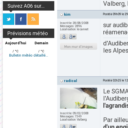
Valberg, 
Suivez A06 sur...
kim
Posté à 09h09 le 2
Inscrit le:
28/08/2008
sur audib
Messages:
2896
Localisation:
le cannet
réamenag
Prévisions météo
d'Audiber
Aujourd'hui
Demain
les Alpes
/ °C
/ °C
Bulletin météo détaillé...
radical
Posté à 02h25 le 1
Le SGMA 
l'Audiber
l'agrand
Inscrit le:
09/02/2008
Messages:
7349
Par aille
Localisation:
Valberg
d'un eng