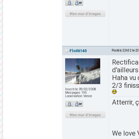
Flo06140
Posté à 22h32 le 2
Rectifica
d'ailleur
Haha vu q
2/3 finis
Inscrit le:
09/02/2008
Messages:
195
Localisation:
Vence
Atterrir, 
We love V