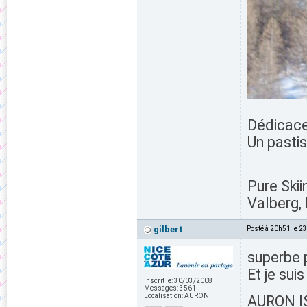
Dédicace
Un pastis
Pure Skii
Valberg, 
gilbert
Posté à 20h51 le 2
superbe 
Et je sui
Inscrit le:
30/03/2008
Messages:
3561
Localisation:
AURON
AURON IS