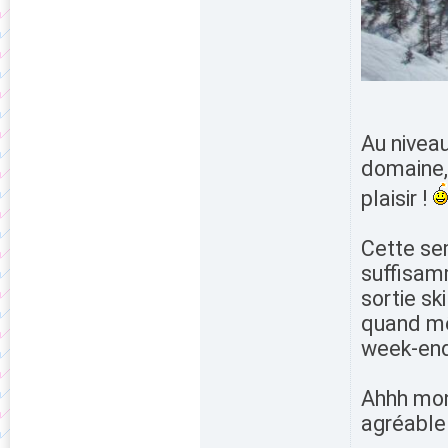
Au niveau
domaine,
plaisir !
Cette sem
suffisamm
sortie sk
quand mê
week-en
Ahhh mon 
agréable 