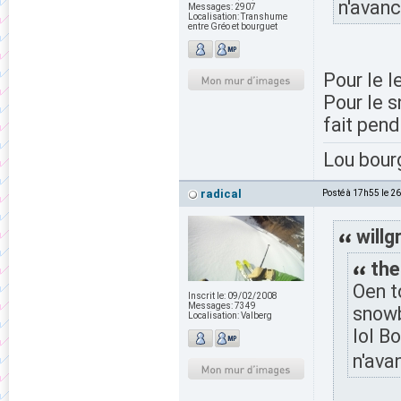
n'avanc
Messages:
2907
Localisation:
Transhume
entre Gréo et bourguet
Pour le l
Pour le sn
fait pend
Lou bour
radical
Posté à 17h55 le 2
willg
the
Oen t
Inscrit le:
09/02/2008
Messages:
7349
snowb
Localisation:
Valberg
lol B
n'avan