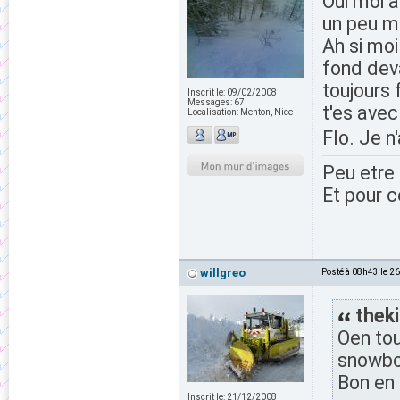
Oui moi a
un peu mo
Ah si moi
fond deva
toujours 
Inscrit le:
09/02/2008
Messages:
67
t'es avec
Localisation:
Menton, Nice
Flo. Je n
Peu etre 
Et pour c
willgreo
Posté à 08h43 le 2
theki
Oen tou
snowboa
Bon en 
Inscrit le:
21/12/2008