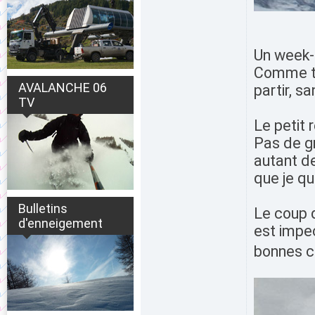
Un week-e
Comme tou
AVALANCHE 06
partir, s
TV
Le petit 
Pas de g
autant de
que je qu
Bulletins
Le coup d
d'enneigement
est impec
bonnes c