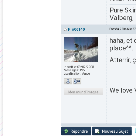
Pure Skii
Valberg, 
Flo06140
Posté à 22h46 le 2
haha, et 
place^^.
Atterrir, 
Inscrit le:
09/02/2008
Messages:
195
Localisation:
Vence
We love V