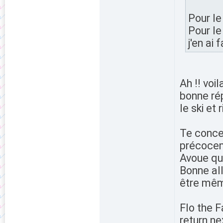
Pour le
Pour le
j'en ai
Ah !! voil
bonne ré
le ski et 
Te concer
précocem
Avoue que
Bonne all
être mêm
Flo the 
return ne