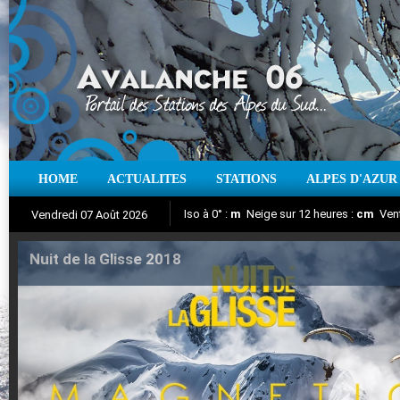
HOME
ACTUALITES
STATIONS
ALPES D'AZUR
Iso à 0° :
m
Neige sur 12 heures :
cm
Vent
Vendredi 07 Août 2026
Nuit de la Glisse 2018
Suivez en direct l'actualité des stations
Aujourd'hui : T° Min :
°C
T° Max :
°C
|
Pr