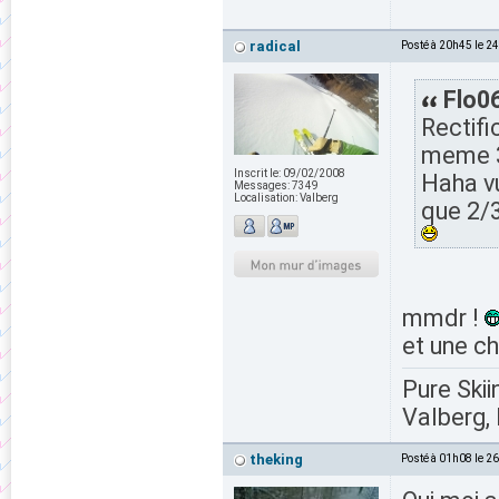
radical
Posté à 20h45 le 2
Flo06
Rectifi
meme 3 
Inscrit le:
09/02/2008
Haha vu
Messages:
7349
Localisation:
Valberg
que 2/3
mmdr !
et une c
Pure Skii
Valberg, 
theking
Posté à 01h08 le 2