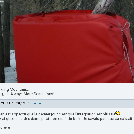
kiing Mountain...
rg, It's Always More Sensations!
 02h59 le 15/04/09 |
Permalien
t'en est apperçu que le dernier jour c'est que l'intégration est réussie
vrai que sur la deuxieme photo on dirait du bois. Je savais pas que ca existait. 
forever