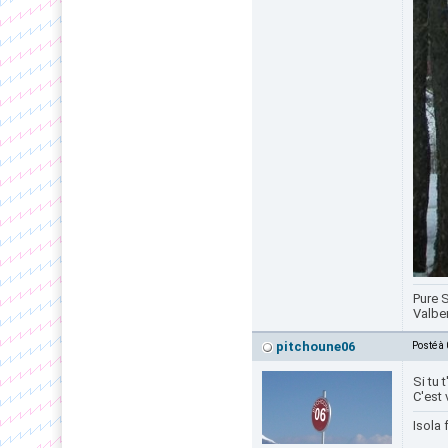
Pure S
Valbe
pitchoune06
Posté à
Si tu 
C'est 
Isola 