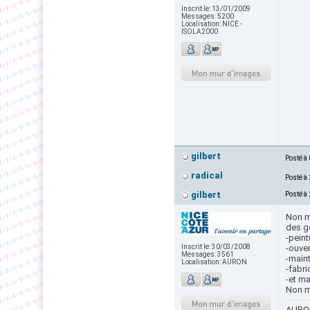
Inscrit le:
13/01/2009
Messages:
5200
Localisation:
NICE -
ISOLA2000
gilbert
Posté à
radical
Posté à
gilbert
Posté à
Non ma
des g
-peint
Inscrit le:
30/03/2008
-ouve
Messages:
3561
-maint
Localisation:
AURON
-fabri
-et m
Non ma
AURON