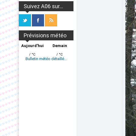
Suivez A06 sur...
Prévisions météo
Aujourd'hui
Demain
/ °C
/ °C
Bulletin météo détaillé...