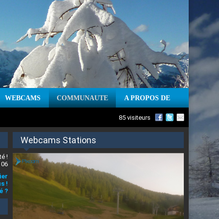
WEBCAMS
COMMUNAUTE
A PROPOS DE
85 visiteurs
Webcams Stations
é !
 06
ier
s !
é ?