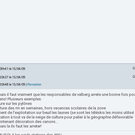
C
 09h41 le 15/04/09
C
 20h27 le 15/04/09
 20h48 le 15/04/09 |
Permalien
is il faut vraiment que les responsables de valberg arrete une bonne fois pour
ens! Plusieurs exemples:
ure sur les pylônes
rture des rm en semaines, hors vacances scolaires de la zone
ient de l'exploitation sur beuil les launes (se sont les téléskis les moins utilis
cation à tout va de la neige de culture pour palier à la géographie défavorable
aintenant décoration des canons...
is la ils faut les arreter!
 ISOLA les seuls stations des AM !